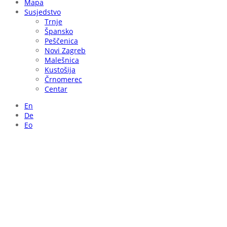
Mapa
Susjedstvo
Trnje
Špansko
Peščenica
Novi Zagreb
Malešnica
Kustošija
Črnomerec
Centar
En
De
Eo