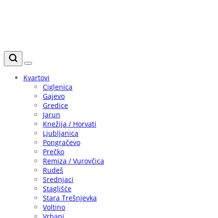
Kvartovi
Ciglenica
Gajevo
Gredice
Jarun
Knežija / Horvati
Ljubljanica
Pongračevo
Prečko
Remiza / Vurovčica
Rudeš
Srednjaci
Staglišće
Stara Trešnjevka
Voltino
Vrbani