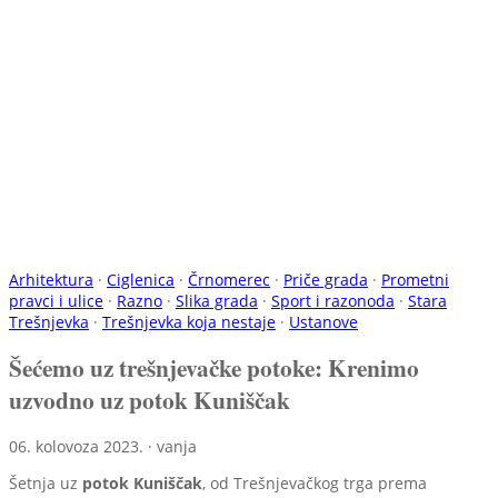
Arhitektura
·
Ciglenica
·
Črnomerec
·
Priče grada
·
Prometni
pravci i ulice
·
Razno
·
Slika grada
·
Sport i razonoda
·
Stara
Trešnjevka
·
Trešnjevka koja nestaje
·
Ustanove
Šećemo uz trešnjevačke potoke: Krenimo
uzvodno uz potok Kuniščak
06. kolovoza 2023. · vanja
Šetnja uz
potok Kuniščak
, od Trešnjevačkog trga prema