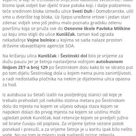
bismo ipak vidjeli bar djelić trase potoka koji, i dalje podzemno,
teče sredinom bloka između ulice
Sveti Duh
i Domobranske, ušli
smo u dvorište tog bloka. Uz lijepo uređene vrtove i jedan stari
zdenac vidjeli smo još jednu malo poznatu gradsku zelenu
površinu koja se pruža sve do
Osnovne škole Pavleka Miškine
uz koju smo stigli do ulice
Kuniščak
, taman kod zgrada
nekadašnje
Vojne bolnice
u kojima se sada nalaze prostori
državne obavještajne agencije SOA.
Na križanju ulica
Kuniščak
i
Šestinski dol
bilo je vrijeme za
dužu pauzu jer je šetnja nastavljena vožnjom
autobusnom
linijom ZET-a broj 129
po Šestinskom dolu kako bi se skratio put
po tom dijelu Šestinskog dola u kojem nema puno zanimljivosti,
a radi nedostatka pločnika na nekim je dijelovima ulica opasna
za hod.
Iz autobusa su šetači izašli na posljednjoj stanici od koje je
trebalo prehodati još nekoliko stotina metara po Šestinskom
dolu do mjesta na kojem se ulijevo odvaja staza kojom se
napokon dolazi do prvog mjesta na kojem se uistinu može
ugledati potok Kuniščak, kod retencije kojom se predjeli južno
od brane čuvaju od poplava. Za vrijeme ljetne sezone potok
ponekad i presuši, a za vrijeme šetnje je u koritu ipak bilo nešto
vode. No na tom je mjestu ipak najljepši prizor zelenila,