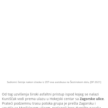
Sudionici šetnje nakon izlaska iz ZET-ova autobusa na Šestinskom dolu, [DF 2021]
Od tog uzvišenja široki asfaltni pristup ispod kojeg se nalazi
Kuniščak vodi prema ulazu u Hokejski centar sa
Zagorske ulice
.
Prateći podzemnu trasu potoka grupa je prešla Zagorsku i
uputila se Meršićevom ulicom, prolazeći kroz dvorište naselja