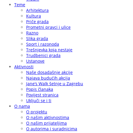
Teme
Arhitektura
Kultura
Priče grada
Prometni pravci i ulice
Razno
Slika grada
Sport i razonoda
Trešnjevka koja nestaje
Trudbenici grada
Ustanove
Aktivnosti
Naše dosadašnje akcije
Najava budućih akcija
Jane’s Walk šetnje u Zagrebu
Popis članaka
Povijest stranica
Uključi se i ti
O nama
O projektu
O našim aktivnostima
O našim prijateljima
O autorima i suradnicima