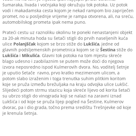
šumaraka, livada i voćnjaka koji okružuju tok potoka. Uz potok
vodi i makadamska cesta kojom je nekad rampom bio zapriječen
promet, no u posljednje vrijeme je rampa otvorena, ali, na sreću,
automobilskog prometa ipak nema puno.
Prateći cestu uz raznoliku okolinu te poneki nenastanjeni objekt
za 20-ak minuta hoda su šetači stigli do prvih naseljenih kuća
ulice
Polanjščak
kojom se brzo stiže do
Lukšića
, jedne od
glavnih podsljemenskih prometnica kojom se iz
Šestina
stiže do
Lukšića
i
Mikulića
. Glavni tok potoka na tom mjestu skreće
blago udesno i zaobilaznim se putem može doći do njegova
izvora neposredno ispod Kulmerovih dvora. No, voditelj šetnje
je uputio šetače ravno, prvo kratko mezimenom ulicom, a
potom slabo izraženim i toga trenutka suhim plitkim koritom
koje se pruža između brežuljaka na kraju odvojka ulice Lukšić.
Slijedeći potom strmu stazicu koja skreće lijevo od korita šetači
su ubrzo stigli do vinograda koji se nalazi na zaravni iznad
Lukšića i od koje se pruža lijep pogled na Šestine, Kulmerov
dvorac, pa i dio grada, točno prema središtu Trešnjevke od koje
je krenula šetnja.