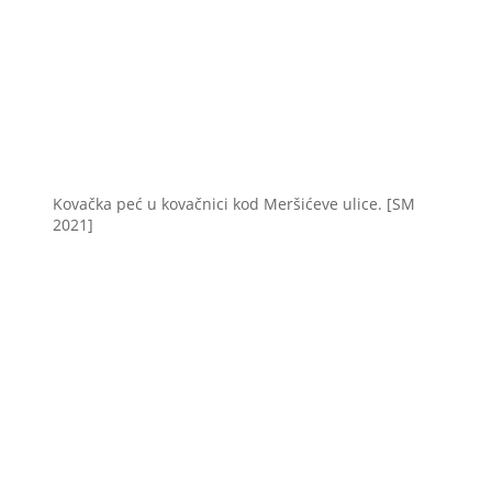
Kovačka peć u kovačnici kod Meršićeve ulice. [SM
2021]