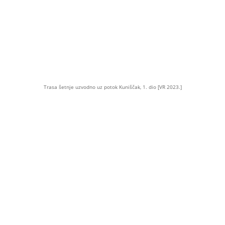
Trasa šetnje uzvodno uz potok Kuniščak, 1. dio [VR 2023.]