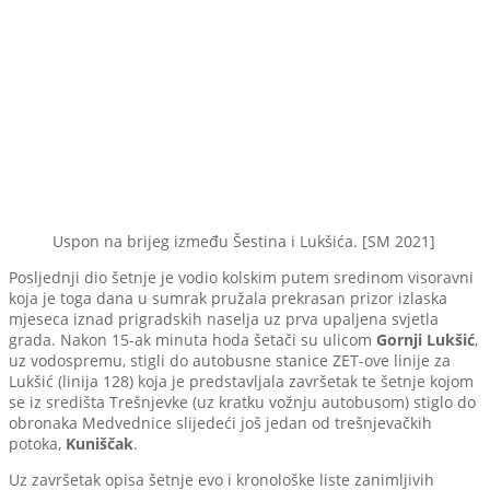
Uspon na brijeg između Šestina i Lukšića. [SM 2021]
Posljednji dio šetnje je vodio kolskim putem sredinom visoravni
koja je toga dana u sumrak pružala prekrasan prizor izlaska
mjeseca iznad prigradskih naselja uz prva upaljena svjetla
grada. Nakon 15-ak minuta hoda šetači su ulicom
Gornji Lukšić
,
uz vodospremu, stigli do autobusne stanice ZET-ove linije za
Lukšić (linija 128) koja je predstavljala završetak te šetnje kojom
se iz središta Trešnjevke (uz kratku vožnju autobusom) stiglo do
obronaka Medvednice slijedeći još jedan od trešnjevačkih
potoka,
Kuniščak
.
Uz završetak opisa šetnje evo i kronološke liste zanimljivih