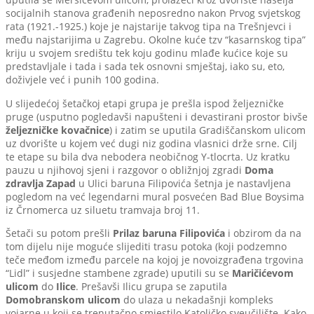
socijalnih stanova građenih neposredno nakon Prvog svjetskog
rata (1921.-1925.) koje je najstarije takvog tipa na Trešnjevci i
među najstarijima u Zagrebu. Okolne kuće tzv “kasarnskog tipa”
kriju u svojem središtu tek koju godinu mlađe kućice koje su
predstavljale i tada i sada tek osnovni smještaj, iako su, eto,
doživjele već i punih 100 godina.
U slijedećoj šetačkoj etapi grupa je prešla ispod željezničke
pruge (usputno pogledavši napušteni i devastirani prostor bivše
željezničke kovačnice
) i zatim se uputila Gradiščanskom ulicom
uz dvorište u kojem već dugi niz godina vlasnici drže srne. Cilj
te etape su bila dva nebodera neobičnog Y-tlocrta. Uz kratku
pauzu u njihovoj sjeni i razgovor o obližnjoj zgradi
Doma
zdravlja Zapad
u Ulici baruna Filipovića šetnja je nastavljena
pogledom na već legendarni mural posvećen Bad Blue Boysima
iz Črnomerca uz siluetu tramvaja broj 11.
Šetači su potom prešli
Prilaz baruna Filipovića
i obzirom da na
tom dijelu nije moguće slijediti trasu potoka (koji podzemno
teče međom između parcele na kojoj je novoizgrađena trgovina
“Lidl” i susjedne stambene zgrade) uputili su se
Maričićevom
ulicom
do
Ilice
. Prešavši Ilicu grupa se zaputila
Domobranskom ulicom
do ulaza u nekadašnji kompleks
vojarne u koji se trenutačno smjestilo Katoličko sveučilište. Kako