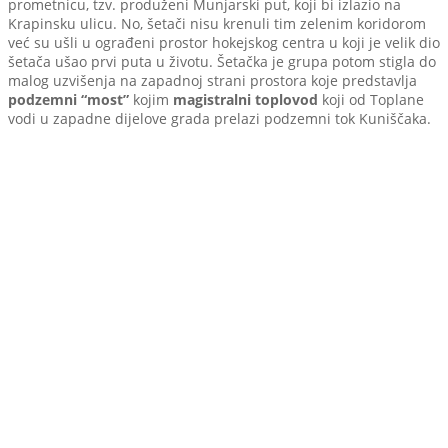
prometnicu, tzv. produženi Munjarski put, koji bi izlazio na
Krapinsku ulicu. No, šetači nisu krenuli tim zelenim koridorom
već su ušli u ograđeni prostor hokejskog centra u koji je velik dio
šetača ušao prvi puta u životu. Šetačka je grupa potom stigla do
malog uzvišenja na zapadnoj strani prostora koje predstavlja
podzemni “most”
kojim
magistralni toplovod
koji od Toplane
vodi u zapadne dijelove grada prelazi podzemni tok Kuniščaka.