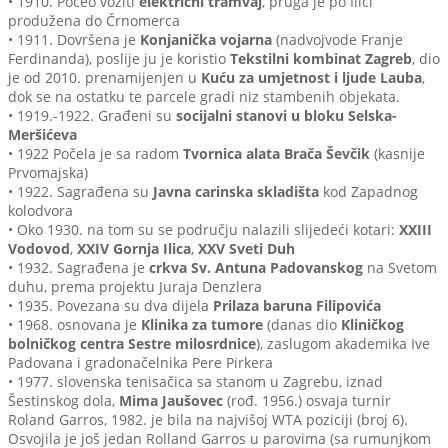
• 1910. Počeo voziti
električni tramvaj
, pruga je po Ilici
produžena do Črnomerca
• 1911. Dovršena je
Konjanička vojarna
(nadvojvode Franje
Ferdinanda), poslije ju je koristio
Tekstilni kombinat Zagreb
, dio
je od 2010. prenamijenjen u
Kuću za umjetnost i ljude Lauba
,
dok se na ostatku te parcele gradi niz stambenih objekata.
• 1919.-1922. Građeni su
socijalni stanovi u bloku Selska-
Meršićeva
• 1922 Počela je sa radom
Tvornica alata Brača Ševčik
(kasnije
Prvomajska)
• 1922. Sagrađena su
Javna carinska skladišta
kod Zapadnog
kolodvora
• Oko 1930. na tom su se području nalazili slijedeći kotari:
XXIII
Vodovod
,
XXIV Gornja Ilica
,
XXV Sveti Duh
• 1932. Sagrađena je
crkva Sv. Antuna Padovanskog
na Svetom
duhu, prema projektu Juraja Denzlera
• 1935. Povezana su dva dijela
Prilaza baruna Filipovića
• 1968. osnovana je
Klinika za tumore
(danas dio
Kliničkog
bolničkog centra Sestre milosrdnice
), zaslugom akademika Ive
Padovana i gradonačelnika Pere Pirkera
• 1977. slovenska tenisačica sa stanom u Zagrebu, iznad
Šestinskog dola,
Mima Jaušovec
(rođ. 1956.) osvaja turnir
Roland Garros, 1982. je bila na najvišoj WTA poziciji (broj 6).
Osvojila je još jedan Rolland Garros u parovima (sa rumunjkom