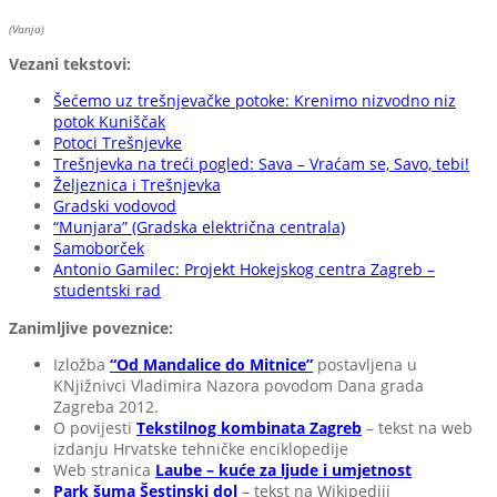
(Vanja)
Vezani tekstovi:
Šećemo uz trešnjevačke potoke: Krenimo nizvodno niz
potok Kuniščak
Potoci Trešnjevke
Trešnjevka na treći pogled: Sava – Vraćam se, Savo, tebi!
Željeznica i Trešnjevka
Gradski vodovod
“Munjara” (Gradska električna centrala)
Samoborček
Antonio Gamilec: Projekt Hokejskog centra Zagreb –
studentski rad
Zanimljive poveznice:
Izložba
“Od Mandalice do Mitnice”
postavljena u
KNjižnivci Vladimira Nazora povodom Dana grada
Zagreba 2012.
O povijesti
Tekstilnog kombinata Zagreb
– tekst na web
izdanju Hrvatske tehničke enciklopedije
Web stranica
Laube – kuće za ljude i umjetnost
Park šuma Šestinski dol
– tekst na Wikipediji