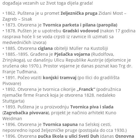
događaja vezanih uz život toga dijela grada!
• 1862. Puštena je u promet
željeznička pruga
Zidani Most –
Zagreb – Sisak
• 1873. Otvorena je
Tvornica parketa i pilana (paropila)
• 1878. Pušten je u upotrebu
Gradski vodovod
(nakon 17 godina
rasprava hoće li se voda crpsti iz ravnice ili uzimati sa
medvedničkih izvora)
• 1885. Otvorena
ciglana
obitelji Müller na Kustošiji
• 1885.-1895. Građena je
Pješačka vojarna
(Rudolfova,
Zrinjskoga), uz današnju Ulicu Republike Austrije (djelomice je
srušena oko 1970.). Prostor vojarne je danas poznat kao Trg dr.
Franje Tuđmana.
• 1891. Počeo voziti
konjski tramvaj
(po Ilici do gradilišta
Pivovare)
• 1892. Otvorena je tvornica cikorije
„Franck“
(podružnica
njemačke firme Franck koja je otvorena 1828. nedaleko
Stuttgarta)
• 1893. Puštena je u proizvodnju
Tvornica piva i slada
(
Zagrebačka pivovara
), projekt je načinio arhitekt Kuno
Weidman
• 1896. Otvorena je
Tvornica sapuna
na Selskoj cesti,
neposredno ispod željezničke pruge (postojala do cca 1930.)
• 1896. Otvorena
pučka škola u ulici Sveti Duh
(danas
Osnovna