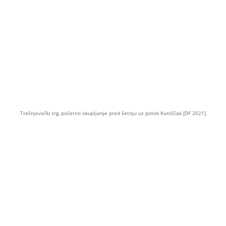
Trešnjevački trg, početno okupljanje pred šetnju uz potok Kuniščak [DF 2021]