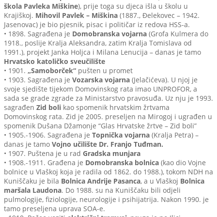
škola Pavleka Miškine
), prije toga su djeca išla u školu u
Krajiškoj.
Mihovil Pavlek – Miškina
(1887., Đelekovec – 1942.
Jasenovac) je bio pjesnik, pisac i političar iz redova HSS-a.
• 1898. Sagrađena je
Domobranska vojarna
(Grofa Kulmera do
1918., poslije Kralja Aleksandra, zatim Kralja Tomislava od
1991.), projekt Janka Holjca i Milana Lenucija – danas je tamo
Hrvatsko katoličko sveučilište
• 1901.
„Samoborček“
pušten u promet
• 1903. Sagrađena je
Vozarska vojarna
(Jelačićeva). U njoj je
svoje sjedište tijekom Domovinskog rata imao UNPROFOR, a
sada se grade zgrade za Ministarstvo pravosuđa. Uz nju je 1993.
sagrađen
Zid boli
kao spomenik hrvatskim žrtvama
Domovinskog rata. Zid je 2005. preseljen na Mirogoj i ugrađen u
spomenik Dušana Džamonje “Glas Hrvatske žrtve – Zid boli”
• 1905.-1906. Sagrađena je
Topnička vojarna
(Kralja Petra) –
danas je tamo
Vojno učilište Dr. Franjo Tuđman.
• 1907. Puštena je u rad
Gradska munjara
• 1908.-1911. Građena je
Domobranska bolnica
(kao dio Vojne
bolnice u Vlaškoj koja je radila od 1862. do 1988.), tokom NDH na
Kuniščaku je bila
Bolnica Andrije Pasanca
, a u Vlaškoj
Bolnica
maršala Laudona
. Do 1988. su na Kuniščaku bili odjeli
pulmologije, fiziologije, neurologije i psihijatrija. Nakon 1990. je
tamo preseljena uprava SOA-e.