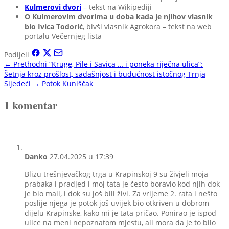
Kulmerovi dvori
– tekst na Wikipediji
O Kulmerovim dvorima u doba kada je njihov vlasnik
bio Ivica Todorić
, bivši vlasnik Agrokora – tekst na web
portalu Večernjeg lista
Podijeli
← Prethodni
“Kruge, Pile i Savica … i poneka riječna ulica”:
Šetnja kroz prošlost, sadašnjost i budućnost istočnog Trnja
Sljedeći →
Potok Kuniščak
1 komentar
Danko
27.04.2025 u 17:39
Blizu trešnjevačkog trga u Krapinskoj 9 su živjeli moja
prabaka i pradjed i moj tata je često boravio kod njih dok
je bio mali, i dok su još bili živi. Za vrijeme 2. rata i nešto
poslije njega je potok još uvijek bio otkriven u dobrom
dijelu Krapinske, kako mi je tata pričao. Ponirao je ispod
ulice na meni nepoznatom mjestu, ali mora da je to bilo