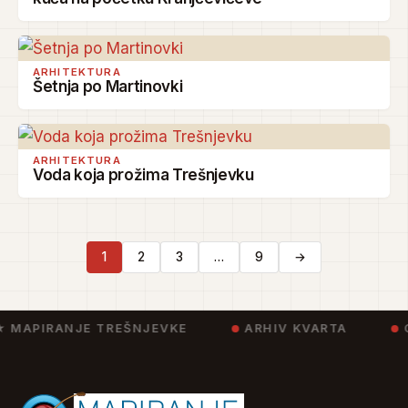
ARHITEKTURA
Šetnja po Martinovki
ARHITEKTURA
Voda koja prožima Trešnjevku
1
2
3
…
9
→
 MAPIRANJE TREŠNJEVKE
ARHIV KVARTA
C