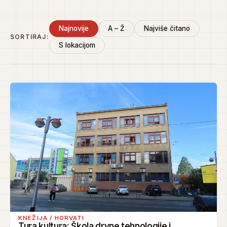
Najnovije
A – Ž
Najviše čitano
SORTIRAJ:
S lokacijom
KNEŽIJA / HORVATI
Tura kultura: Škola drvne tehnologije i