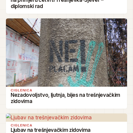
na primjeru četvrti Trešnjevka-Sjever –
diplomski rad
CIGLENICA
Nezadovoljstvo, ljutnja, bijes na trešnjevačkim
zidovima
CIGLENICA
Ljubav na trešnjevačkim zidovima