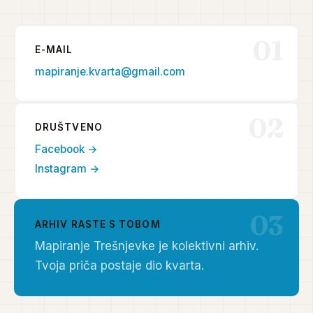
01
E-MAIL
mapiranje.kvarta@gmail.com
02
DRUŠTVENO
Facebook →
Instagram →
03
ARHIV RASTE S TOBOM
Mapiranje Trešnjevke je kolektivni arhiv.
Tvoja priča postaje dio kvarta.