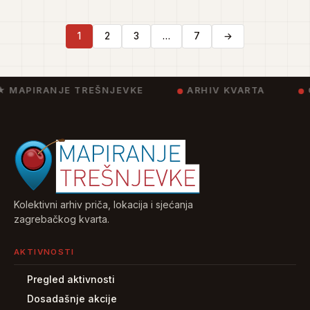
1
2
3
…
7
→
★ MAPIRANJE TREŠNJEVKE
ARHIV KVARTA
Kolektivni arhiv priča, lokacija i sjećanja
zagrebačkog kvarta.
AKTIVNOSTI
Pregled aktivnosti
Dosadašnje akcije