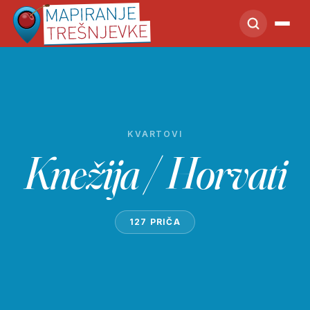
KVARTOVI
Knežija / Horvati
127 PRIČA