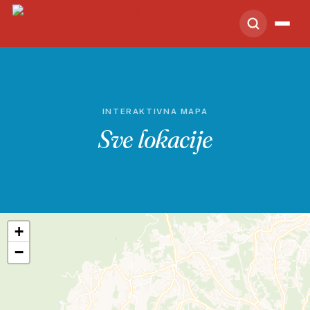
INTERAKTIVNA MAPA
Sve lokacije
+
−