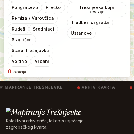
Pongračevo
Prečko
Trešnjevka koja
nestaje
Remiza / Vurovčica
Trudbenici grada
Rudeš
Srednjaci
Ustanove
Staglišće
Stara Trešnjevka
Voltino
Vrbani
0
lokacija
★ MAPIRANJE TREŠNJEVKE
ARHIV KVARTA
Leaflet
|
©
OpenStreetMap
©
CARTO
Kolektivni arhiv priča, lokacija i sjećanja
zagrebačkog kvarta.