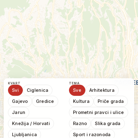
KVART
TEMA
Svi
Ciglenica
Sve
Arhitektura
Gajevo
Gredice
Kultura
Priče grada
Jarun
Prometni pravci i ulice
Knežija / Horvati
Razno
Slika grada
Ljubljanica
Sport i razonoda