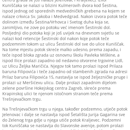
Kuniščaka se nalazi u blizini Kulmerovih dvora kod Šestina,
ispod jednog od sporednih medvedničkih grebena na kojem se
nalaze crkvica Sv. Jakoba i Medvedgrad. Nakon izvora potok teče
dolinom između Šestina/Vrhovca i Svetog duha koja se,
zanimljivo, ne zove po potoku već imenom Šestinski dol.
Posljednji dio potoka koji je još uvijek na dnevnom svjetlu se
nalazi kod retencije Šestinski dol nakon koje potok teče
podzemnim tokom uz ulicu Šestinski dol sve do ulice Kuniščak.
Na tome mjestu potok skreće malko udesno, prema zapadu, i
teče ispod bloka zgrada uz osnovnu školu Pavleka Miškine, a
ispod Ilice prolazi zapadno od nedavno otvorene trgovine Lidl,
uz Ulicu Željka Maričića. Njegov tok tamo prolazi ispod Prilaza
baruna Filipovića i teče zapadno od stambenih zgrada na adresi
Prilaz baruna Filipovića 15, nastavlja se ispod željezničke pruge i
prolazi uz Meršićevu ulicu. Dalje prolazi zapadnim dijelom
zelene površine Hokejskog centra Zagreb, skreće prema
Krapinskoj ulici te njenom istočnom stranom teče prema
Trešnjevačkom trgu.
Na Trešnjevačkom trgu u njega, također podzemno, utječe potok
Jelenovac i dalje se nastavlja ispod Šetališta Jurija Gagarina sve
do Zelenog trga gdje u njega utiče potok Kraljevec. Podzemni
tok Kuniščaka se nastavlja do Slavonske avenije, potom prolazi