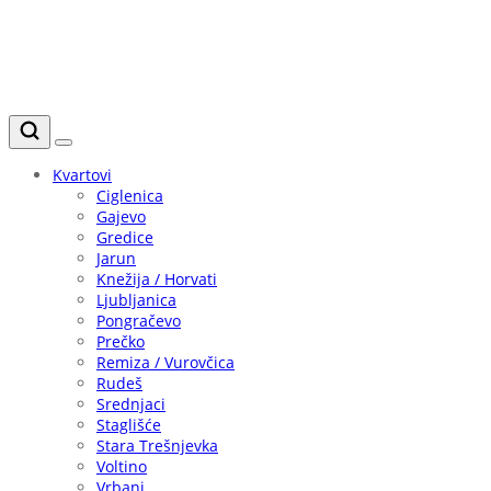
Kvartovi
Ciglenica
Gajevo
Gredice
Jarun
Knežija / Horvati
Ljubljanica
Pongračevo
Prečko
Remiza / Vurovčica
Rudeš
Srednjaci
Staglišće
Stara Trešnjevka
Voltino
Vrbani