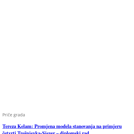
Priče grada
Tereza Kelam: Promjena modela stanovanja na primjeru
četvrti Trešnjevka-Sjever – diplomski rad