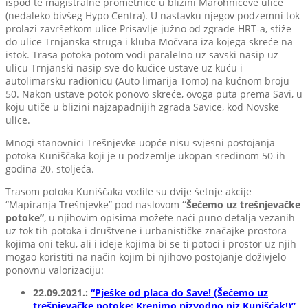
ispod te magistralne prometnice u blizini Marohnićeve ulice
(nedaleko bivšeg Hypo Centra). U nastavku njegov podzemni tok
prolazi završetkom ulice Prisavlje južno od zgrade HRT-a, stiže
do ulice Trnjanska struga i kluba Močvara iza kojega skreće na
istok. Trasa potoka potom vodi paralelno uz savski nasip uz
ulicu Trnjanski nasip sve do kućice ustave uz kuću i
autolimarsku radionicu (Auto limarija Tomo) na kućnom broju
50. Nakon ustave potok ponovo skreće, ovoga puta prema Savi, u
koju utiče u blizini najzapadnijih zgrada Savice, kod Novske
ulice.
Mnogi stanovnici Trešnjevke uopće nisu svjesni postojanja
potoka Kuniščaka koji je u podzemlje ukopan sredinom 50-ih
godina 20. stoljeća.
Trasom potoka Kuniščaka vodile su dvije šetnje akcije
“Mapiranja Trešnjevke” pod naslovom
“Šećemo uz trešnjevačke
potoke”
, u njihovim opisima možete naći puno detalja vezanih
uz tok tih potoka i društvene i urbanističke značajke prostora
kojima oni teku, ali i ideje kojima bi se ti potoci i prostor uz njih
mogao koristiti na način kojim bi njihovo postojanje doživjelo
ponovnu valorizaciju:
22.09.2021.:
“Pješke od placa do Save! (Šećemo uz
trešnjevačke potoke: Krenimo nizvodno niz Kunišćak!)”
,