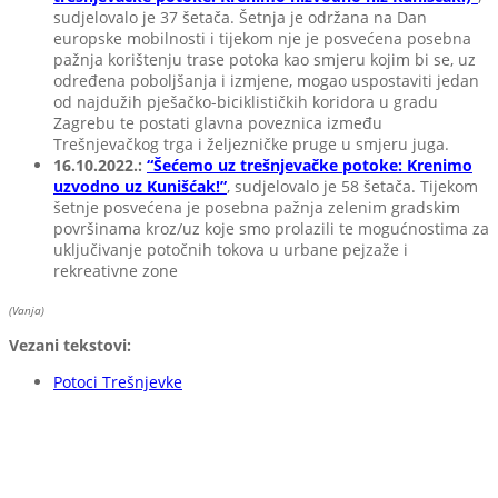
sudjelovalo je 37 šetača. Šetnja je održana na Dan
europske mobilnosti i tijekom nje je posvećena posebna
pažnja korištenju trase potoka kao smjeru kojim bi se, uz
određena poboljšanja i izmjene, mogao uspostaviti jedan
od najdužih pješačko-biciklističkih koridora u gradu
Zagrebu te postati glavna poveznica između
Trešnjevačkog trga i željezničke pruge u smjeru juga.
16.10.2022.:
“Šećemo uz trešnjevačke potoke: Krenimo
uzvodno uz Kunišćak!”
, sudjelovalo je 58 šetača. Tijekom
šetnje posvećena je posebna pažnja zelenim gradskim
površinama kroz/uz koje smo prolazili te mogućnostima za
uključivanje potočnih tokova u urbane pejzaže i
rekreativne zone
(Vanja)
Vezani tekstovi:
Potoci Trešnjevke