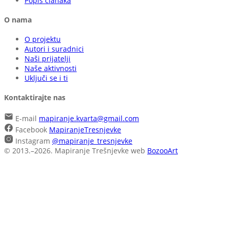
Popis članaka
O nama
O projektu
Autori i suradnici
Naši prijatelji
Naše aktivnosti
Uključi se i ti
Kontaktirajte nas
E-mail
mapiranje.kvarta@gmail.com
Facebook
MapiranjeTresnjevke
Instagram
@mapiranje_tresnjevke
© 2013.–2026. Mapiranje Trešnjevke
web
BozooArt