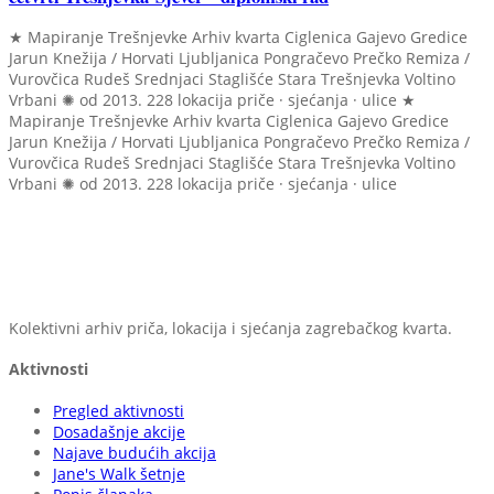
★ Mapiranje Trešnjevke
Arhiv kvarta
Ciglenica
Gajevo
Gredice
Jarun
Knežija / Horvati
Ljubljanica
Pongračevo
Prečko
Remiza /
Vurovčica
Rudeš
Srednjaci
Staglišće
Stara Trešnjevka
Voltino
Vrbani
✺ od 2013.
228 lokacija
priče · sjećanja · ulice
★
Mapiranje Trešnjevke
Arhiv kvarta
Ciglenica
Gajevo
Gredice
Jarun
Knežija / Horvati
Ljubljanica
Pongračevo
Prečko
Remiza /
Vurovčica
Rudeš
Srednjaci
Staglišće
Stara Trešnjevka
Voltino
Vrbani
✺ od 2013.
228 lokacija
priče · sjećanja · ulice
Kolektivni arhiv priča, lokacija i sjećanja zagrebačkog kvarta.
Aktivnosti
Pregled aktivnosti
Dosadašnje akcije
Najave budućih akcija
Jane's Walk šetnje