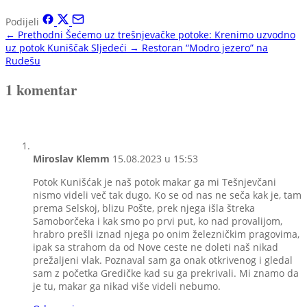
Podijeli
← Prethodni
Šećemo uz trešnjevačke potoke: Krenimo uzvodno
uz potok Kuniščak
Sljedeći →
Restoran “Modro jezero” na
Rudešu
1 komentar
Miroslav Klemm
15.08.2023 u 15:53
Potok Kunišćak je naš potok makar ga mi Tešnjevčani
nismo videli več tak dugo. Ko se od nas ne seča kak je, tam
prema Selskoj, blizu Pošte, prek njega išla štreka
Samoborčeka i kak smo po prvi put, ko nad provalijom,
hrabro prešli iznad njega po onim železničkim pragovima,
ipak sa strahom da od Nove ceste ne doleti naš nikad
prežaljeni vlak. Poznaval sam ga onak otkrivenog i gledal
sam z početka Gredičke kad su ga prekrivali. Mi znamo da
je tu, makar ga nikad više videli nebumo.