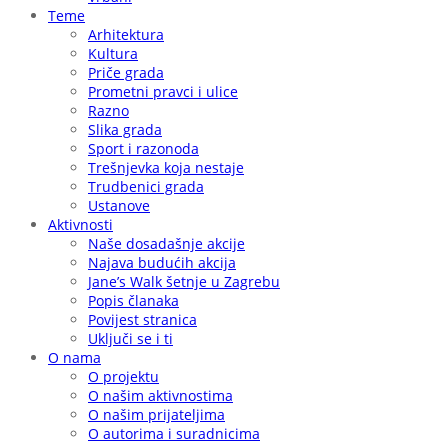
Teme
Arhitektura
Kultura
Priče grada
Prometni pravci i ulice
Razno
Slika grada
Sport i razonoda
Trešnjevka koja nestaje
Trudbenici grada
Ustanove
Aktivnosti
Naše dosadašnje akcije
Najava budućih akcija
Jane’s Walk šetnje u Zagrebu
Popis članaka
Povijest stranica
Uključi se i ti
O nama
O projektu
O našim aktivnostima
O našim prijateljima
O autorima i suradnicima