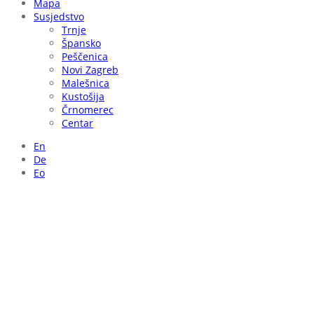
Mapa
Susjedstvo
Trnje
Špansko
Peščenica
Novi Zagreb
Malešnica
Kustošija
Črnomerec
Centar
En
De
Eo