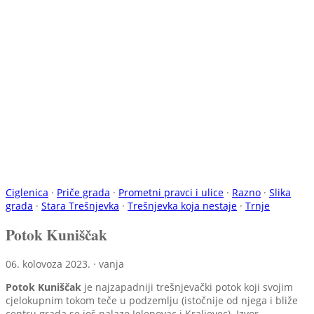
Ciglenica
·
Priče grada
·
Prometni pravci i ulice
·
Razno
·
Slika
grada
·
Stara Trešnjevka
·
Trešnjevka koja nestaje
·
Trnje
Potok Kuniščak
06. kolovoza 2023. · vanja
Potok Kuniščak
je najzapadniji trešnjevački potok koji svojim
cjelokupnim tokom teče u podzemlju (istočnije od njega i bliže
centru grada se još nalaze Jelenovac i Kraljevec). Izvor