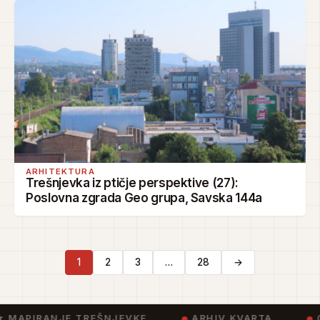
ARHITEKTURA
Trešnjevka iz ptičje perspektive (27):
Poslovna zgrada Geo grupa, Savska 144a
1
2
3
…
28
→
 MAPIRANJE TREŠNJEVKE
ARHIV KVARTA
CI