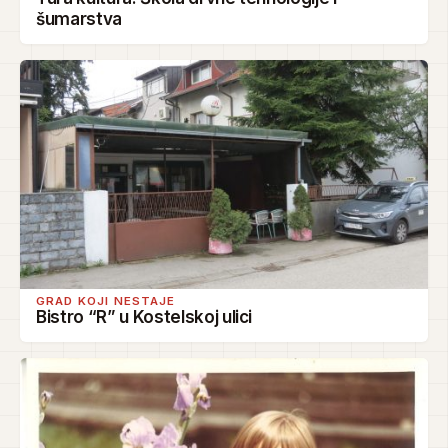
šumarstva
GRAD KOJI NESTAJE
Bistro “R” u Kostelskoj ulici