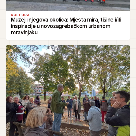
KULTURA
Muzej i njegova okolica: Mjesta mira, tišine i/ili
inspiracije u novozagrebačkom urbanom
mravinjaku