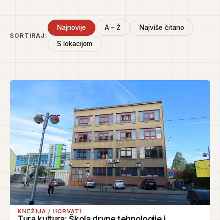
Najnovije
A – Ž
Najviše čitano
SORTIRAJ:
S lokacijom
KNEŽIJA / HORVATI
Tura kultura: Škola drvne tehnologije i