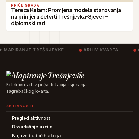
PRIČE GRADA
Tereza Kelam: Promjena modela stanovanja
na primjeru četvrti Trešnjevka-Sjever –
diplomski rad
★ MAPIRANJE TREŠNJEVKE
ARHIV KVARTA
C
Kolektivni arhiv priča, lokacija i sjećanja
zagrebačkog kvarta.
AKTIVNOSTI
Pregled aktivnosti
Dosadašnje akcije
Najave budućih akcija