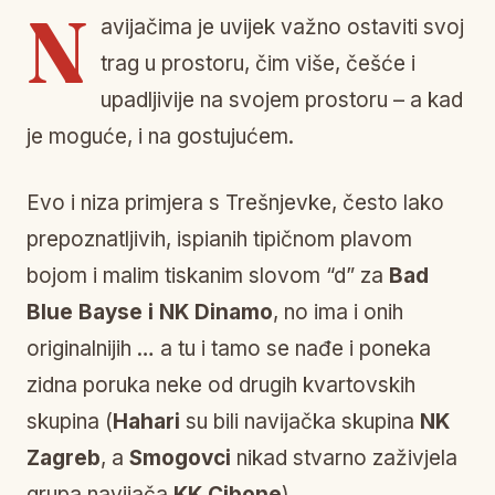
N
avijačima je uvijek važno ostaviti svoj
trag u prostoru, čim više, češće i
upadljivije na svojem prostoru – a kad
je moguće, i na gostujućem.
Evo i niza primjera s Trešnjevke, često lako
prepoznatljivih, ispianih tipičnom plavom
bojom i malim tiskanim slovom “d” za
Bad
Blue Bayse i NK Dinamo
, no ima i onih
originalnijih … a tu i tamo se nađe i poneka
zidna poruka neke od drugih kvartovskih
skupina (
Hahari
su bili navijačka skupina
NK
Zagreb
, a
Smogovci
nikad stvarno zaživjela
grupa navijača
KK Cibone
).