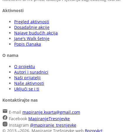
Aktivnosti
Pregled aktivnosti
Dosadašnje akcije
Najave budućih akcija
Jane's Walk šetnje
Popis članaka
O nama
O projektu
Autori i suradnici
Naši prijatelji
Naše aktivnosti
Uključi se i ti
Kontaktirajte nas
E-mail
mapiranje.kvarta@gmail.com
Facebook
MapiranjeTresnjevke
Instagram
@mapiranje_tresnjevke
© 2013.–2026. Mapiranje Trešnjevke
web
BozooArt