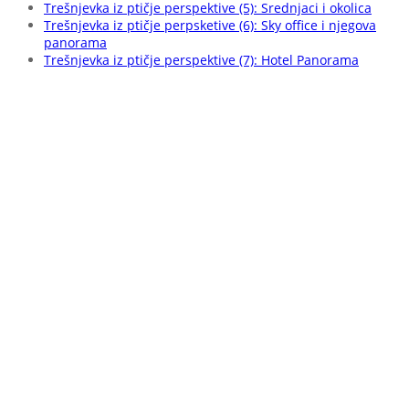
Trešnjevka iz ptičje perspektive (5): Srednjaci i okolica
Trešnjevka iz ptičje perpsketive (6): Sky office i njegova
panorama
Trešnjevka iz ptičje perspektive (7): Hotel Panorama