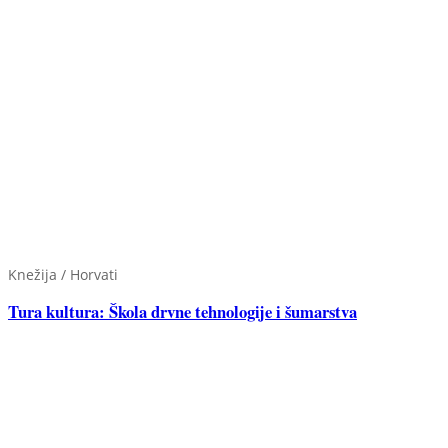
Knežija / Horvati
Tura kultura: Škola drvne tehnologije i šumarstva