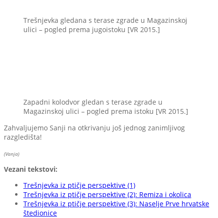
Trešnjevka gledana s terase zgrade u Magazinskoj
ulici – pogled prema jugoistoku [VR 2015.]
Zapadni kolodvor gledan s terase zgrade u
Magazinskoj ulici – pogled prema istoku [VR 2015.]
Zahvaljujemo Sanji na otkrivanju još jednog zanimljivog
razgledišta!
(Vanja)
Vezani tekstovi:
Trešnjevka iz ptičje perspektive (1)
Trešnjevka iz ptičje perspektive (2): Remiza i okolica
Trešnjevka iz ptičje perspektive (3): Naselje Prve hrvatske
štedionice