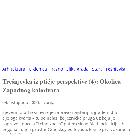
Arhitektura
·
Ciglenica
·
Razno
·
Slika grada
·
Stara Trešnjevka
Trešnjevka iz ptičje perspektive (4): Okolica
Zapadnog kolodvora
04. listopada 2020. · vanja
Sjeverni dio Trešnjevke je zapravo najstariji izgrađeni dio
cijeloga kvarta – tu se nalazi željeznička pruga uz koju je
zapravo i počela “kolonizacija” putem skladišta i industrijskih
pogona, tu je i prostor Gradskog vodovoda, koji je prvi zakoračio