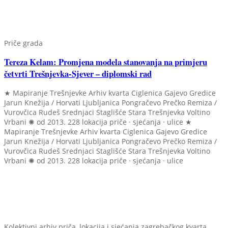
Priče grada
Tereza Kelam: Promjena modela stanovanja na primjeru
četvrti Trešnjevka-Sjever – diplomski rad
★ Mapiranje Trešnjevke
Arhiv kvarta
Ciglenica
Gajevo
Gredice
Jarun
Knežija / Horvati
Ljubljanica
Pongračevo
Prečko
Remiza /
Vurovčica
Rudeš
Srednjaci
Staglišće
Stara Trešnjevka
Voltino
Vrbani
✺ od 2013.
228 lokacija
priče · sjećanja · ulice
★
Mapiranje Trešnjevke
Arhiv kvarta
Ciglenica
Gajevo
Gredice
Jarun
Knežija / Horvati
Ljubljanica
Pongračevo
Prečko
Remiza /
Vurovčica
Rudeš
Srednjaci
Staglišće
Stara Trešnjevka
Voltino
Vrbani
✺ od 2013.
228 lokacija
priče · sjećanja · ulice
Kolektivni arhiv priča, lokacija i sjećanja zagrebačkog kvarta.