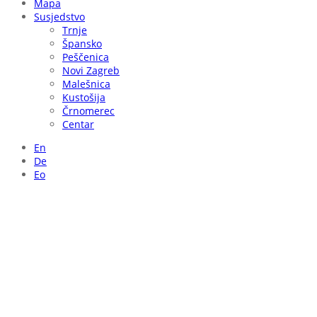
Mapa
Susjedstvo
Trnje
Špansko
Peščenica
Novi Zagreb
Malešnica
Kustošija
Črnomerec
Centar
En
De
Eo