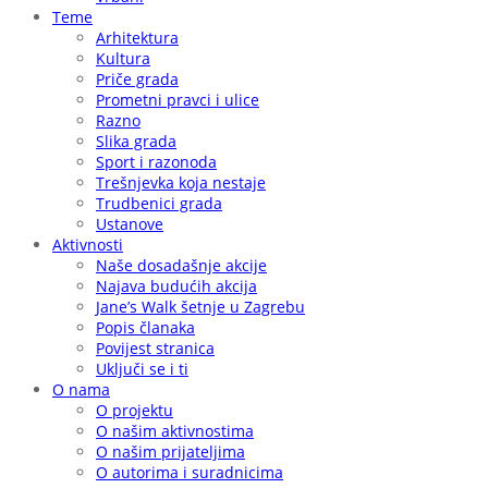
Teme
Arhitektura
Kultura
Priče grada
Prometni pravci i ulice
Razno
Slika grada
Sport i razonoda
Trešnjevka koja nestaje
Trudbenici grada
Ustanove
Aktivnosti
Naše dosadašnje akcije
Najava budućih akcija
Jane’s Walk šetnje u Zagrebu
Popis članaka
Povijest stranica
Uključi se i ti
O nama
O projektu
O našim aktivnostima
O našim prijateljima
O autorima i suradnicima