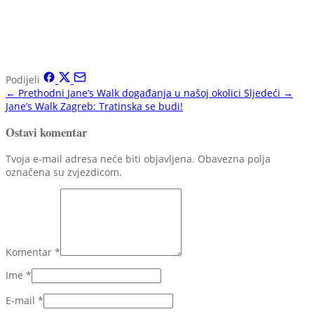
Podijeli
← Prethodni
Jane’s Walk događanja u našoj okolici
Sljedeći →
Jane’s Walk Zagreb: Tratinska se budi!
Ostavi komentar
Tvoja e-mail adresa neće biti objavljena. Obavezna polja
označena su zvjezdicom.
Komentar
*
Ime
*
E-mail
*