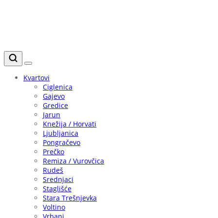
Kvartovi
Ciglenica
Gajevo
Gredice
Jarun
Knežija / Horvati
Ljubljanica
Pongračevo
Prečko
Remiza / Vurovčica
Rudeš
Srednjaci
Staglišće
Stara Trešnjevka
Voltino
Vrbani