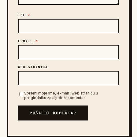
IME
*
E-MAIL
*
WEB STRANICA
Spremi moje ime, e-mail i web stranicu u
pregledniku za sljedeći komentar.
POŠALJI KOMENTAR