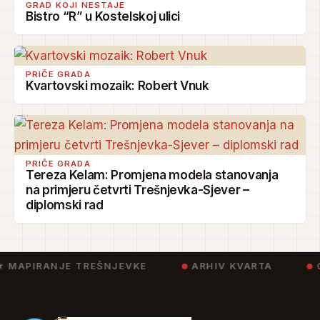
GRAD KOJI NESTAJE
Bistro “R” u Kostelskoj ulici
PRIČE GRADA
Kvartovski mozaik: Robert Vnuk
PRIČE GRADA
Tereza Kelam: Promjena modela stanovanja
na primjeru četvrti Trešnjevka-Sjever –
diplomski rad
 MAPIRANJE TREŠNJEVKE
ARHIV KVARTA
C