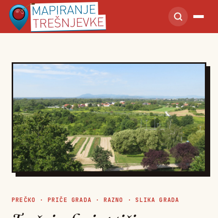
PREČKO
·
PRIČE GRADA
·
RAZNO
·
SLIKA GRADA