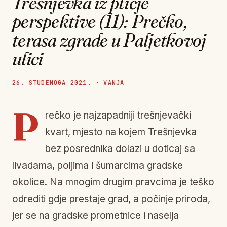
Trešnjevka iz ptičje
perspektive (11): Prečko,
terasa zgrade u Paljetkovoj
ulici
26. STUDENOGA 2021. · VANJA
P
rečko je najzapadniji trešnjevački
kvart, mjesto na kojem Trešnjevka
bez posrednika dolazi u doticaj sa
livadama, poljima i šumarcima gradske
okolice. Na mnogim drugim pravcima je teško
odrediti gdje prestaje grad, a počinje priroda,
jer se na gradske prometnice i naselja