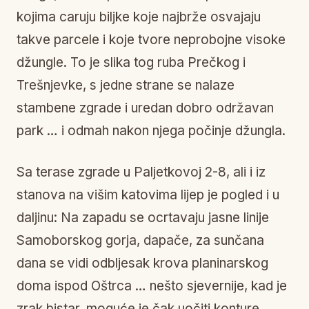
kojima caruju biljke koje najbrže osvajaju
takve parcele i koje tvore neprobojne visoke
džungle. To je slika tog ruba Prečkog i
Trešnjevke, s jedne strane se nalaze
stambene zgrade i uredan dobro održavan
park … i odmah nakon njega počinje džungla.
Sa terase zgrade u Paljetkovoj 2-8, ali i iz
stanova na višim katovima lijep je pogled i u
daljinu: Na zapadu se ocrtavaju jasne linije
Samoborskog gorja, dapače, za sunčana
dana se vidi odbljesak krova planinarskog
doma ispod Oštrca … nešto sjevernije, kad je
zrak bistar, moguće je čak uočiti konture