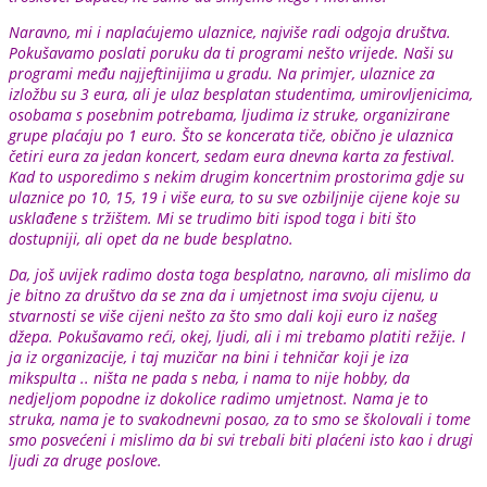
Naravno, mi i naplaćujemo ulaznice, najviše radi odgoja društva.
Pokušavamo poslati poruku da ti programi nešto vrijede. Naši su
programi među najjeftinijima u gradu. Na primjer, ulaznice za
izložbu su 3 eura, ali je ulaz besplatan studentima, umirovljenicima,
osobama s posebnim potrebama, ljudima iz struke, organizirane
grupe plaćaju po 1 euro. Što se koncerata tiče, obično je ulaznica
četiri eura za jedan koncert, sedam eura dnevna karta za festival.
Kad to usporedimo s nekim drugim koncertnim prostorima gdje su
ulaznice po 10, 15, 19 i više eura, to su sve ozbiljnije cijene koje su
usklađene s tržištem. Mi se trudimo biti ispod toga i biti što
dostupniji, ali opet da ne bude besplatno.
Da, još uvijek radimo dosta toga besplatno, naravno, ali mislimo da
je bitno za društvo da se zna da i umjetnost ima svoju cijenu, u
stvarnosti se više cijeni nešto za što smo dali koji euro iz našeg
džepa. Pokušavamo reći, okej, ljudi, ali i mi trebamo platiti režije. I
ja iz organizacije, i taj muzičar na bini i tehničar koji je iza
mikspulta .. ništa ne pada s neba, i nama to nije hobby, da
nedjeljom popodne iz dokolice radimo umjetnost. Nama je to
struka, nama je to svakodnevni posao, za to smo se školovali i tome
smo posvećeni i mislimo da bi svi trebali biti plaćeni isto kao i drugi
ljudi za druge poslove.