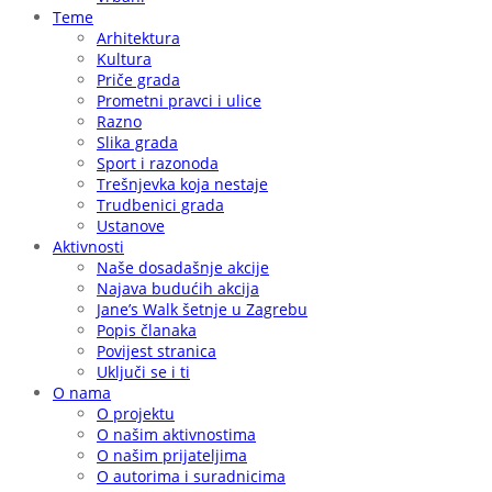
Teme
Arhitektura
Kultura
Priče grada
Prometni pravci i ulice
Razno
Slika grada
Sport i razonoda
Trešnjevka koja nestaje
Trudbenici grada
Ustanove
Aktivnosti
Naše dosadašnje akcije
Najava budućih akcija
Jane’s Walk šetnje u Zagrebu
Popis članaka
Povijest stranica
Uključi se i ti
O nama
O projektu
O našim aktivnostima
O našim prijateljima
O autorima i suradnicima