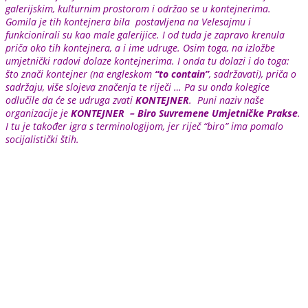
galerijskim, kulturnim prostorom i održao se u kontejnerima.
Gomila je tih kontejnera bila postavljena na Velesajmu i
funkcionirali su kao male galerijice. I od tuda je zapravo krenula
priča oko tih kontejnera, a i ime udruge. Osim toga, na izložbe
umjetnički radovi dolaze kontejnerima. I onda tu dolazi i do toga:
što znači kontejner (na engleskom
“to contain”
, sadržavati), priča o
sadržaju, više slojeva značenja te riječi … Pa su onda kolegice
odlučile da će se udruga zvati
KONTEJNER
. Puni naziv naše
organizacije je
KONTEJNER – Biro Suvremene Umjetničke Prakse
.
I tu je također igra s terminologijom, jer riječ “biro” ima pomalo
socijalistički štih.