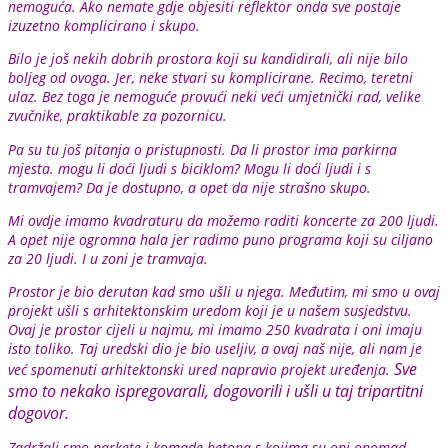
nemoguća. Ako nemate gdje objesiti reflektor onda sve postaje
izuzetno komplicirano i skupo.
Bilo je još nekih dobrih prostora koji su kandidirali, ali nije bilo
boljeg od ovoga. Jer, neke stvari su komplicirane. Recimo, teretni
ulaz. Bez toga je nemoguće provući neki veći umjetnički rad, velike
zvučnike, praktikable za pozornicu.
Pa su tu još pitanja o pristupnosti. Da li prostor ima parkirna
mjesta. mogu li doći ljudi s biciklom? Mogu li doći ljudi i s
tramvajem? Da je dostupno, a opet da nije strašno skupo.
Mi ovdje imamo kvadraturu da možemo raditi koncerte za 200 ljudi.
A opet nije ogromna hala jer radimo puno programa koji su ciljano
za 20 ljudi. I u zoni je tramvaja.
Prostor je bio derutan kad smo ušli u njega. Međutim, mi smo u ovaj
projekt ušli s arhitektonskim uredom koji je u našem susjedstvu.
Ovaj je prostor cijeli u najmu, mi imamo 250 kvadrata i oni imaju
isto toliko. Taj uredski dio je bio useljiv, a ovaj naš nije, ali nam je
Sve
već spomenuti arhitektonski ured napravio projekt uređenja.
smo to nekako ispregovarali, dogovorili i ušli u taj tripartitni
dogovor.
Zadržali smo parkete i komade betona s kojima su oni onomad