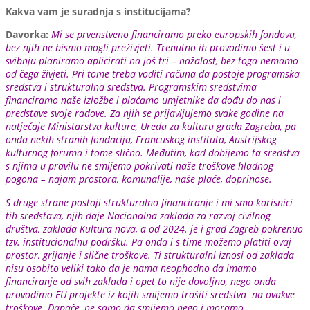
Kakva vam je suradnja s institucijama?
Davorka:
Mi se prvenstveno financiramo preko europskih fondova,
bez njih ne bismo mogli preživjeti. Trenutno ih provodimo šest i u
svibnju planiramo aplicirati na još tri – nažalost, bez toga nemamo
od čega živjeti. Pri tome treba voditi računa da postoje programska
sredstva i strukturalna sredstva. Programskim sredstvima
financiramo naše izložbe i plaćamo umjetnike da dođu do nas i
predstave svoje radove. Za njih se prijavljujemo svake godine na
natječaje Ministarstva kulture, Ureda za kulturu grada Zagreba, pa
onda nekih stranih fondacija, Francuskog instituta, Austrijskog
kulturnog foruma i tome slično. Međutim, kad dobijemo ta sredstva
s njima u pravilu ne smijemo pokrivati naše troškove hladnog
pogona – najam prostora, komunalije, naše plaće, doprinose.
S druge strane postoji strukturalno financiranje i mi smo korisnici
tih sredstava, njih daje Nacionalna zaklada za razvoj civilnog
društva, zaklada Kultura nova, a od 2024. je i grad Zagreb pokrenuo
tzv. institucionalnu podršku. Pa onda i s time možemo platiti ovaj
prostor, grijanje i slične troškove. Ti strukturalni iznosi od zaklada
nisu osobito veliki tako da je nama neophodno da imamo
financiranje od svih zaklada i opet to nije dovoljno, nego onda
provodimo EU projekte iz kojih smijemo trošiti sredstva na ovakve
troškove. Dapače, ne samo da smijemo nego i moramo.