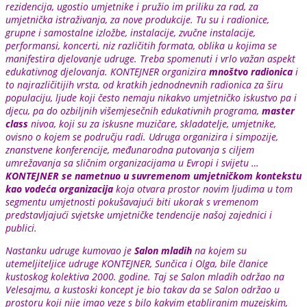
rezidencija, ugostio umjetnike i pružio im priliku za rad, za
umjetnička istraživanja, za nove produkcije. Tu su i radionice,
grupne i samostalne izložbe, instalacije, zvučne instalacije,
performansi, koncerti, niz različitih formata, oblika u kojima se
manifestira djelovanje udruge. Treba spomenuti i vrlo važan aspekt
edukativnog djelovanja. KONTEJNER organizira
mnoštvo radionica
i
to najrazličitijih vrsta, od kratkih jednodnevnih radionica za širu
populaciju, ljude koji često nemaju nikakvo umjetničko iskustvo pa i
djecu, pa do ozbiljnih višemjesečnih edukativnih programa,
master
class
nivoa, koji su za iskusne muzičare, skladatelje, umjetnike,
ovisno o kojem se području radi. Udruga organizira i simpozije,
znanstvene konferencije, međunarodna putovanja s ciljem
umrežavanja sa sličnim organizacijama u Evropi i svijetu …
KONTEJNER se nametnuo u suvremenom umjetničkom kontekstu
kao vodeća organizacija
koja otvara prostor novim ljudima u tom
segmentu umjetnosti pokušavajući biti ukorak s vremenom
predstavljajući svjetske umjetničke tendencije našoj zajednici i
publici.
Nastanku udruge kumovao je
Salon mladih
na kojem su
utemeljiteljice udruge KONTEJNER, Sunčica i Olga, bile članice
kustoskog kolektiva 2000. godine. Taj se Salon mladih održao na
Velesajmu, a kustoski koncept je bio takav da se Salon održao u
prostoru koji nije imao veze s bilo kakvim etabliranim muzejskim,