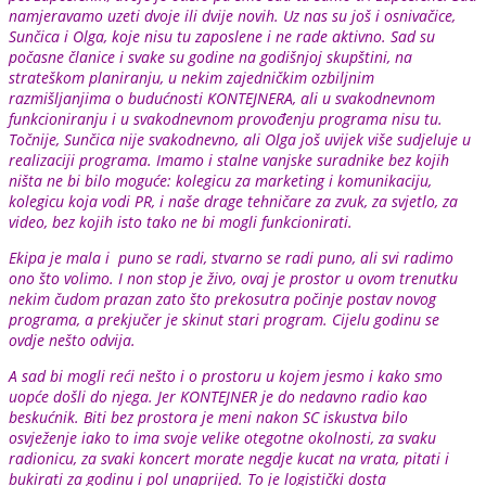
namjeravamo uzeti dvoje ili dvije novih. Uz nas su još i osnivačice,
Sunčica i Olga, koje nisu tu zaposlene i ne rade aktivno. Sad su
počasne članice i svake su godine na godišnjoj skupštini, na
strateškom planiranju, u nekim zajedničkim ozbiljnim
razmišljanjima o budućnosti KONTEJNERA, ali u svakodnevnom
funkcioniranju i u svakodnevnom provođenju programa nisu tu.
Točnije, Sunčica nije svakodnevno, ali Olga još uvijek više sudjeluje u
realizaciji programa. Imamo i stalne vanjske suradnike bez kojih
ništa ne bi bilo moguće: kolegicu za marketing i komunikaciju,
kolegicu koja vodi PR, i naše drage tehničare za zvuk, za svjetlo, za
video, bez kojih isto tako ne bi mogli funkcionirati.
Ekipa je mala i puno se radi, stvarno se radi puno, ali svi radimo
ono što volimo. I non stop je živo, ovaj je prostor u ovom trenutku
nekim čudom prazan zato što prekosutra počinje postav novog
programa, a prekjučer je skinut stari program. Cijelu godinu se
ovdje nešto odvija.
A sad bi mogli reći nešto i o prostoru u kojem jesmo i kako smo
uopće došli do njega. Jer KONTEJNER je do nedavno radio kao
beskućnik. Biti bez prostora je meni nakon SC iskustva bilo
osvježenje iako to ima svoje velike otegotne okolnosti, za svaku
radionicu, za svaki koncert morate negdje kucat na vrata, pitati i
bukirati za godinu i pol unaprijed. To je logistički dosta