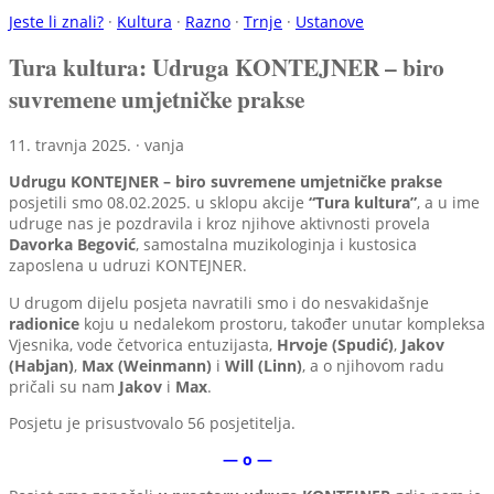
Jeste li znali?
·
Kultura
·
Razno
·
Trnje
·
Ustanove
Tura kultura: Udruga KONTEJNER – biro
suvremene umjetničke prakse
11. travnja 2025. · vanja
Udrugu KONTEJNER – biro suvremene umjetničke prakse
posjetili smo 08.02.2025. u sklopu akcije
“Tura kultura”
, a u ime
udruge nas je pozdravila i kroz njihove aktivnosti provela
Davorka Begović
, samostalna muzikologinja i kustosica
zaposlena u udruzi KONTEJNER.
U drugom dijelu posjeta navratili smo i do nesvakidašnje
radionice
koju u nedalekom prostoru, također unutar kompleksa
Vjesnika, vode četvorica entuzijasta,
Hrvoje (Spudić)
,
Jakov
(Habjan)
,
Max (Weinmann)
i
Will (Linn)
, a o njihovom radu
pričali su nam
Jakov
i
Max
.
Posjetu je prisustvovalo 56 posjetitelja.
— o —