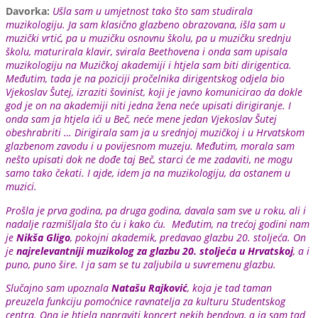
Davorka:
Ušla sam u umjetnost tako što sam studirala
muzikologiju. Ja sam klasično glazbeno obrazovana, išla sam u
muzički vrtić, pa u muzičku osnovnu školu, pa u muzičku srednju
školu, maturirala klavir, svirala Beethovena i onda sam upisala
muzikologiju na Muzičkoj akademiji i htjela sam biti dirigentica.
Međutim, tada je na poziciji pročelnika dirigentskog odjela bio
Vjekoslav Šutej, izraziti šovinist, koji je javno komunicirao da dokle
god je on na akademiji niti jedna žena neće upisati dirigiranje. I
onda sam ja htjela ići u Beč, neće mene jedan Vjekoslav Šutej
obeshrabriti … Dirigirala sam ja u srednjoj muzičkoj i u Hrvatskom
glazbenom zavodu i u povijesnom muzeju. Međutim, morala sam
nešto upisati dok ne dođe taj Beč, starci će me zadaviti, ne mogu
samo tako čekati. I ajde, idem ja na muzikologiju, da ostanem u
muzici.
Prošla je prva godina, pa druga godina, davala sam sve u roku, ali i
nadalje razmišljala što ću i kako ću. Međutim, na trećoj godini nam
je
Nikša Gligo
, pokojni akademik, predavao glazbu 20. stoljeća. On
je
najrelevantniji muzikolog za glazbu 20. stoljeća u Hrvatskoj
, a i
puno, puno šire. I ja sam se tu zaljubila u suvremenu glazbu.
Slučajno sam upoznala
Natašu Rajković
, koja je tad taman
preuzela funkciju pomoćnice ravnatelja za kulturu Studentskog
centra. Ona je htjela napraviti koncert nekih bendova, a ja sam tad