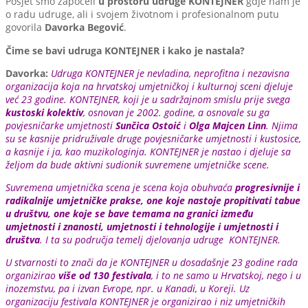
Posjet smo započeli
u prostoru
udruge KONTEJNER
gdje nam je
o radu udruge, ali i svojem životnom i profesionalnom putu
govorila
Davorka Begović
.
Čime se bavi udruga KONTEJNER i kako je nastala?
Davorka:
Udruga KONTEJNER je nevladina, neprofitna i nezavisna
organizacija koja na hrvatskoj umjetničkoj i kulturnoj sceni djeluje
već 23 godine. KONTEJNER, koji je u sadržajnom smislu prije svega
kustoski kolektiv
, osnovan je 2002. godine, a osnovale su ga
povjesničarke umjetnosti
Sunčica Ostoić
i
Olga Majcen Linn
. Njima
su se kasnije pridruživale druge povjesničarke umjetnosti i kustosice,
a kasnije i ja, kao muzikologinja. KONTEJNER je nastao i djeluje sa
željom da bude aktivni sudionik suvremene umjetničke scene.
Suvremena umjetnička scena je scena koja obuhvaća
progresivnije i
radikalnije umjetničke prakse, one koje nastoje propitivati tabue
u društvu, one koje se bave temama na granici između
umjetnosti i znanosti, umjetnosti i tehnologije i umjetnosti i
društva
. I ta su područja temelj djelovanja udruge KONTEJNER.
U stvarnosti to znači da je KONTEJNER u dosadašnje 23 godine rada
organizirao
više od 130 festivala
, i to ne samo u Hrvatskoj, nego i u
inozemstvu, pa i izvan Evrope, npr. u Kanadi, u Koreji. Uz
organizaciju festivala KONTEJNER je organizirao i niz umjetničkih