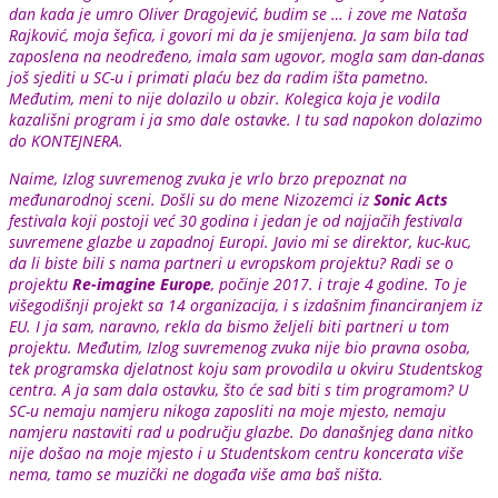
dan kada je umro Oliver Dragojević, budim se … i zove me Nataša
Rajković, moja šefica, i govori mi da je smijenjena. Ja sam bila tad
zaposlena na neodređeno, imala sam ugovor, mogla sam dan-danas
još sjediti u SC-u i primati plaću bez da radim išta pametno.
Međutim, meni to nije dolazilo u obzir. Kolegica koja je vodila
kazališni program i ja smo dale ostavke. I tu sad napokon dolazimo
do KONTEJNERA.
Naime, Izlog suvremenog zvuka je vrlo brzo prepoznat na
međunarodnoj sceni. Došli su do mene Nizozemci iz
Sonic Acts
festivala koji postoji već 30 godina i jedan je od najjačih festivala
suvremene glazbe u zapadnoj Europi. Javio mi se direktor, kuc-kuc,
da li biste bili s nama partneri u evropskom projektu? Radi se o
projektu
Re-imagine Europe
, počinje 2017. i traje 4 godine. To je
višegodišnji projekt sa 14 organizacija, i s izdašnim financiranjem iz
EU. I ja sam, naravno, rekla da bismo željeli biti partneri u tom
projektu. Međutim, Izlog suvremenog zvuka nije bio pravna osoba,
tek programska djelatnost koju sam provodila u okviru Studentskog
centra. A ja sam dala ostavku, što će sad biti s tim programom? U
SC-u nemaju namjeru nikoga zaposliti na moje mjesto, nemaju
namjeru nastaviti rad u području glazbe. Do današnjeg dana nitko
nije došao na moje mjesto i u Studentskom centru koncerata više
nema, tamo se muzički ne događa više ama baš ništa.