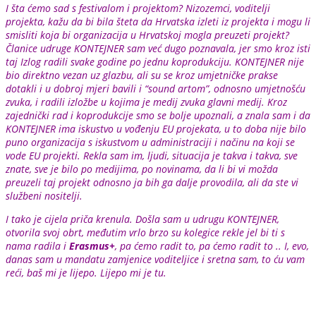
I šta ćemo sad s festivalom i projektom? Nizozemci, voditelji
projekta, kažu da bi bila šteta da Hrvatska izleti iz projekta i mogu li
smisliti koja bi organizacija u Hrvatskoj mogla preuzeti projekt?
Članice udruge KONTEJNER sam već dugo poznavala, jer smo kroz isti
taj Izlog radili svake godine po jednu koprodukciju. KONTEJNER nije
bio direktno vezan uz glazbu, ali su se kroz umjetničke prakse
dotakli i u dobroj mjeri bavili i “sound artom”, odnosno umjetnošću
zvuka, i radili izložbe u kojima je medij zvuka glavni medij. Kroz
zajednički rad i koprodukcije smo se bolje upoznali, a znala sam i da
KONTEJNER ima iskustvo u vođenju EU projekata, u to doba nije bilo
puno organizacija s iskustvom u administraciji i načinu na koji se
vode EU projekti. Rekla sam im, ljudi, situacija je takva i takva, sve
znate, sve je bilo po medijima, po novinama, da li bi vi možda
preuzeli taj projekt odnosno ja bih ga dalje provodila, ali da ste vi
službeni nositelji.
I tako je cijela priča krenula. Došla sam u udrugu KONTEJNER,
otvorila svoj obrt, međutim vrlo brzo su kolegice rekle jel bi ti s
nama radila i
Erasmus+
, pa ćemo radit to, pa ćemo radit to .. I, evo,
danas sam u mandatu zamjenice voditeljice i sretna sam, to ću vam
reći, baš mi je lijepo. Lijepo mi je tu.