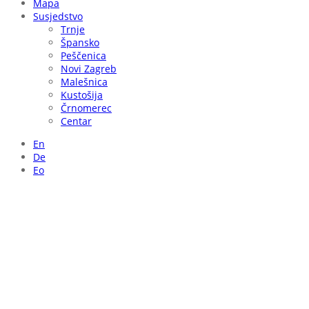
Mapa
Susjedstvo
Trnje
Špansko
Peščenica
Novi Zagreb
Malešnica
Kustošija
Črnomerec
Centar
En
De
Eo