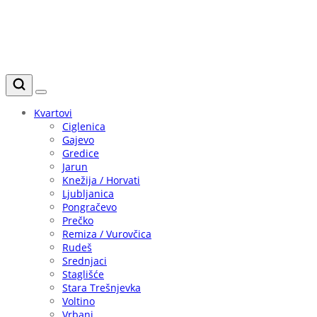
Kvartovi
Ciglenica
Gajevo
Gredice
Jarun
Knežija / Horvati
Ljubljanica
Pongračevo
Prečko
Remiza / Vurovčica
Rudeš
Srednjaci
Staglišće
Stara Trešnjevka
Voltino
Vrbani