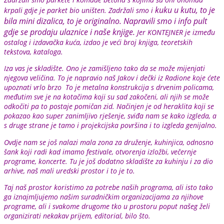
kuku u kutu, to je
krpali gdje je parket bio uništen. Zadržali smo i
bila mini dizalica, to je originalno. Napravili smo i info pult
gdje se prodaju ulaznice i naše knjige.
Jer KONTEJNER je između
ostalog i izdavačka kuća, izdao je veći broj knjiga, teoretskih
tekstova, kataloga.
Iza vas je skladište. Ono je zamišljeno tako da se može mijenjati
njegova veličina. To je napravio naš Jakov i dečki iz Radione koje ćete
upoznati vrlo brzo To je metalna konstrukcija s drvenim policama,
međutim sve je na kotačima koji su sad zakočeni, ali njih se može
odkočiti pa to postaje pomičan zid. Načinjen je od heraklita koji se
pokazao kao super zanimljivo rješenje, sviđa nam se kako izgleda, a
s druge strane je tamo i projekcijska površina i to izgleda genijalno.
Ovdje nam se još nalazi mala zona za druženje, kuhinjica, odnosno
šank koji radi kad imamo festivale, otvorenja izložbi, večernje
programe, koncerte. Tu je još dodatno skladište za kuhinju i za dio
arhive, naš mali uredski prostor i to je to.
Taj naš prostor koristimo za potrebe naših programa, ali isto tako
ga iznajmljujemo našim suradničkim organizacijama za njihove
programe, ali i svakome drugome tko u prostoru poput našeg želi
organizirati nekakav prijem, editorial, bilo što.