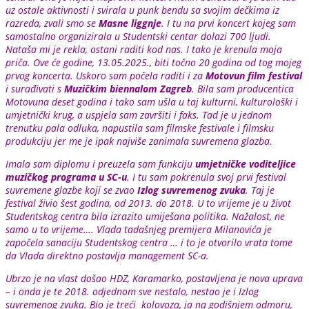
uz ostale aktivnosti i svirala u punk bendu sa svojim dečkima iz
razreda, zvali smo se
Masne liggnje
. I tu na prvi koncert kojeg sam
samostalno organizirala u Studentski centar dolazi 700 ljudi.
Nataša mi je rekla, ostani raditi kod nas. I tako je krenula moja
priča. Ove će godine, 13.05.2025., biti točno 20 godina od tog mojeg
prvog koncerta. Uskoro sam počela raditi i za
Motovun film festival
i surađivati s
Muzičkim biennalom Zagreb
. Bila sam producentica
Motovuna deset godina i tako sam ušla u taj kulturni, kulturološki i
umjetnički krug, a uspjela sam završiti i faks. Tad je u jednom
trenutku pala odluka, napustila sam filmske festivale i filmsku
produkciju jer me je ipak najviše zanimala suvremena glazba.
Imala sam diplomu i preuzela sam funkciju
umjetničke voditeljice
muzičkog programa u SC-u
. I tu sam pokrenula svoj prvi festival
suvremene glazbe koji se zvao
Izlog suvremenog zvuka
. Taj je
festival živio šest godina, od 2013. do 2018. U to vrijeme je u život
Studentskog centra bila izrazito umiješana politika. Nažalost, ne
samo u to vrijeme…. Vlada tadašnjeg premijera Milanovića je
započela sanaciju Studentskog centra … i to je otvorilo vrata tome
da Vlada direktno postavlja management SC-a.
Ubrzo je na vlast došao HDZ, Karamarko, postavljena je nova uprava
– i onda je te 2018. odjednom sve nestalo, nestao je i Izlog
suvremenog zvuka. Bio je treći kolovoza, ja na godišnjem odmoru,