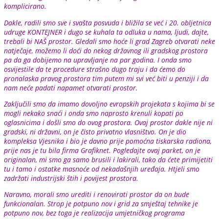
komplicirano.
Dakle, radili smo sve i svašta posvuda i bližila se već i 20. obljetnica
udruge KONTEJNER i dugo se kuhala ta odluka u nama, ljudi, dajte,
trebali bi NAŠ prostor. Gledali smo hoće li grad Zagreb otvarati neke
natječaje, možemo li doći do nekog državnog ili gradskog prostora
pa da ga dobijemo na upravljanje na par godina. I onda smo
osvijestile da te procedure strašno dugo traju i da ćemo do
pronalaska pravog prostora tim putem mi svi već biti u penziji i da
nam neće padati napamet otvarati prostor.
Zaključili smo da imamo dovoljno evropskih projekata s kojima bi se
mogli nekako snaći i onda smo naprosto krenuli kopati po
oglasnicima i došli smo do ovog prostora. Ovaj prostor dakle nije ni
gradski, ni državni, on je čisto privatno vlasništvo. On je dio
kompleksa Vjesnika i bio je davno prije pomoćna tiskarska radiona,
prije nas je tu bila firma Grafiknet. Pogledajte ovaj parket, on je
originalan, mi smo ga samo brusili i lakirali, tako da ćete primijetiti
tu i tamo i ostatke masnoće od nekadašnjih uređaja. Htjeli smo
zadržati industrijski štih i povijest prostora.
Naravno, morali smo urediti i renovirati prostor da on bude
funkcionalan. Strop je potpuno nov i grid za smještaj tehnike je
potpuno nov, bez toga je realizacija umjetničkog programa