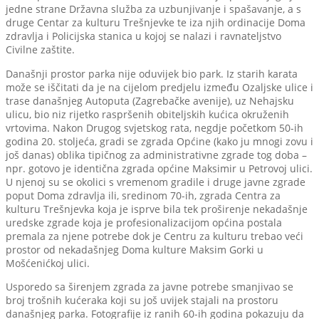
jedne strane Državna služba za uzbunjivanje i spašavanje, a s
druge Centar za kulturu Trešnjevke te iza njih ordinacije Doma
zdravlja i Policijska stanica u kojoj se nalazi i ravnateljstvo
Civilne zaštite.
Današnji prostor parka nije oduvijek bio park. Iz starih karata
može se iščitati da je na cijelom predjelu između Ozaljske ulice i
trase današnjeg Autoputa (Zagrebačke avenije), uz Nehajsku
ulicu, bio niz rijetko raspršenih obiteljskih kućica okruženih
vrtovima. Nakon Drugog svjetskog rata, negdje početkom 50-ih
godina 20. stoljeća, gradi se zgrada Općine (kako ju mnogi zovu i
još danas) oblika tipičnog za administrativne zgrade tog doba –
npr. gotovo je identična zgrada općine Maksimir u Petrovoj ulici.
U njenoj su se okolici s vremenom gradile i druge javne zgrade
poput Doma zdravlja ili, sredinom 70-ih, zgrada Centra za
kulturu Trešnjevka koja je isprve bila tek proširenje nekadašnje
uredske zgrade koja je profesionalizacijom općina postala
premala za njene potrebe dok je Centru za kulturu trebao veći
prostor od nekadašnjeg Doma kulture Maksim Gorki u
Mošćenićkoj ulici.
Usporedo sa širenjem zgrada za javne potrebe smanjivao se
broj trošnih kućeraka koji su još uvijek stajali na prostoru
današnjeg parka. Fotografije iz ranih 60-ih godina pokazuju da