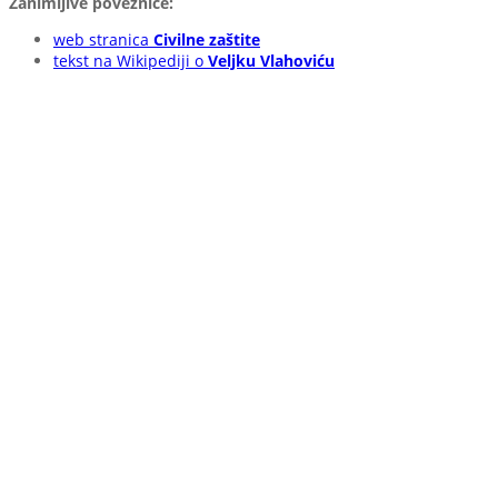
Zanimljive poveznice:
web stranica
Civilne zaštite
tekst na Wikipediji o
Veljku Vlahoviću