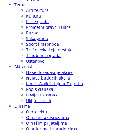
Teme
Arhitektura
Kultura
Priče grada
Prometni pravci i ulice
Razno
Slika grada
Sport i razonoda
Trešnjevka koja nestaje
Trudbenici grada
Ustanove
Aktivnosti
Naše dosadašnje akcije
Najava budućih akcija
Jane’s Walk šetnje u Zagrebu
Popis članaka
Povijest stranica
Uključi se i ti
O nama
O projektu
O našim aktivnostima
O našim prijateljima
O autorima i suradnicima