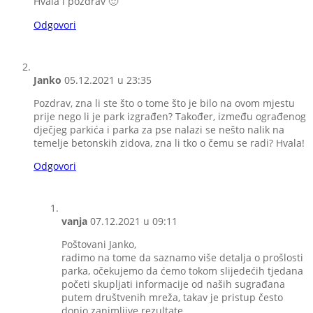
Hvala i pozdrav 🙂
Odgovori
Janko
05.12.2021 u 23:35
Pozdrav, zna li ste što o tome što je bilo na ovom mjestu
prije nego li je park izgrađen? Također, između ograđenog
dječjeg parkića i parka za pse nalazi se nešto nalik na
temelje betonskih zidova, zna li tko o čemu se radi? Hvala!
Odgovori
vanja
07.12.2021 u 09:11
Poštovani Janko,
radimo na tome da saznamo više detalja o prošlosti
parka, očekujemo da ćemo tokom slijedećih tjedana
početi skupljati informacije od naših sugrađana
putem društvenih mreža, takav je pristup često
donio zanimljive rezultate.