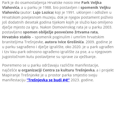
Park je do osamostaljenja Hrvatske nosio ime
Park Veljka
Vlahovića
, a u parku je 1988. bio postavljen i
spomenik Veljku
Vlahoviću
(autor:
Lujo Lozica
) koji je 1991. uklonjen i odložen u
Hrvatskom povijesnom muzeju, dok je njegov postament poživio
još dodatnih desetak godina tijekom kojih je služio kao omiljeno
dječje mjesto za igru. Nakon Domovinskog rata je u parku 2003.
postavljeno
spomen obilježje posvećeno žrtvama rata,
Hrvatsko stablo
– spomenik poginulim i umrlim hrvatskim
braniteljima Trešnjevke,
autora Ivice Grošinića
. 2009. godine je
u parku sagrađeno i dječje igralište, oko 2020. je u park ugrađen
i tzv Vau-park odnosno ograđeno igralište za pse, a u njegovom
jugoistočnom kutu postavljene su sprave za vježbanje.
Povremeno se u parku održavaju različite manifestacije,
najčešće
u organizaciji Centra za kulturu Trešnjevka
, a i projekt
Mapiranje Trešnjevke je u prostor parka smjestio svoju
manifestaciju
“Trešnjevka se budi #4!”
2023. godine.