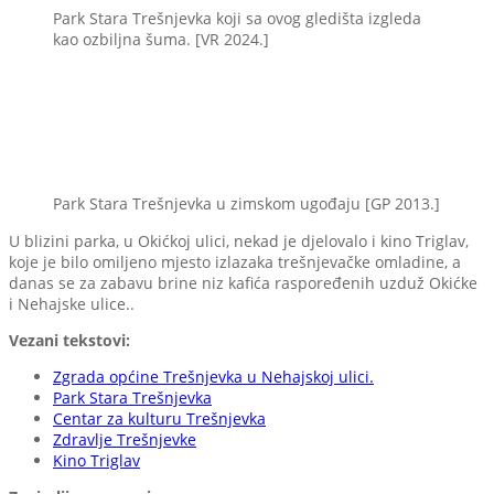
Park Stara Trešnjevka koji sa ovog gledišta izgleda
kao ozbiljna šuma. [VR 2024.]
Park Stara Trešnjevka u zimskom ugođaju [GP 2013.]
U blizini parka, u Okićkoj ulici, nekad je djelovalo i kino Triglav,
koje je bilo omiljeno mjesto izlazaka trešnjevačke omladine, a
danas se za zabavu brine niz kafića raspoređenih uzduž Okićke
i Nehajske ulice..
Vezani tekstovi:
Zgrada općine Trešnjevka u Nehajskoj ulici.
Park Stara Trešnjevka
Centar za kulturu Trešnjevka
Zdravlje Trešnjevke
Kino Triglav