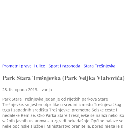
Prometni pravci i ulice
·
Sport i razonoda
·
Stara Trešnjevka
Park Stara Trešnjevka (Park Veljka Vlahovića)
28. listopada 2013. · vanja
Park Stara Trešnjevka jedan je od rijetkih parkova Stare
Trešnjevke, smješten otprilike u sredini između Trešnjevačkog
trga i zapadnih središta Trešnjevke, prometne Selske ceste i
nedaleke Remize. Oko Parka Stare Trešnjevke se nalazi nekoliko
važnih javnih ustanova – u zgradi nekadašnje Općine nalaze se
neke općinske službe i Ministarstvo branitelja, pored njega je s