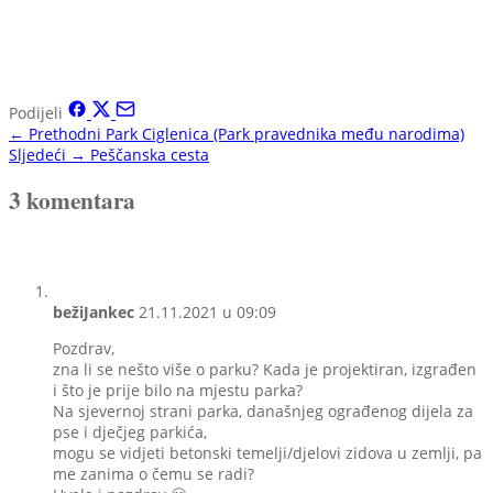
Podijeli
← Prethodni
Park Ciglenica (Park pravednika među narodima)
Sljedeći →
Peščanska cesta
3 komentara
bežiJankec
21.11.2021 u 09:09
Pozdrav,
zna li se nešto više o parku? Kada je projektiran, izgrađen
i što je prije bilo na mjestu parka?
Na sjevernoj strani parka, današnjeg ograđenog dijela za
pse i dječjeg parkića,
mogu se vidjeti betonski temelji/djelovi zidova u zemlji, pa
me zanima o čemu se radi?