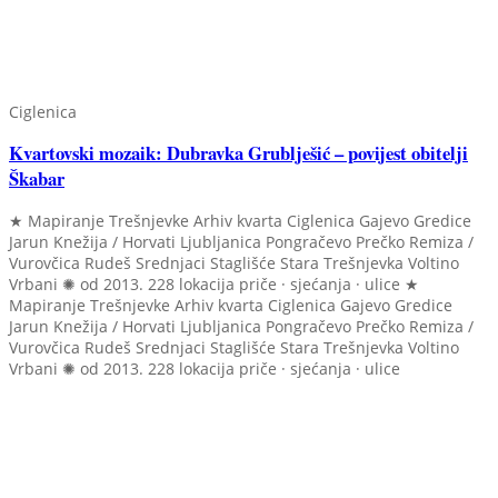
Ciglenica
Kvartovski mozaik: Dubravka Grublješić – povijest obitelji
Škabar
★ Mapiranje Trešnjevke
Arhiv kvarta
Ciglenica
Gajevo
Gredice
Jarun
Knežija / Horvati
Ljubljanica
Pongračevo
Prečko
Remiza /
Vurovčica
Rudeš
Srednjaci
Staglišće
Stara Trešnjevka
Voltino
Vrbani
✺ od 2013.
228 lokacija
priče · sjećanja · ulice
★
Mapiranje Trešnjevke
Arhiv kvarta
Ciglenica
Gajevo
Gredice
Jarun
Knežija / Horvati
Ljubljanica
Pongračevo
Prečko
Remiza /
Vurovčica
Rudeš
Srednjaci
Staglišće
Stara Trešnjevka
Voltino
Vrbani
✺ od 2013.
228 lokacija
priče · sjećanja · ulice