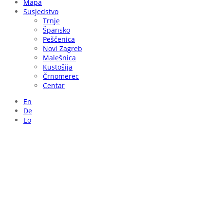
Mapa
Susjedstvo
Trnje
Špansko
Peščenica
Novi Zagreb
Malešnica
Kustošija
Črnomerec
Centar
En
De
Eo