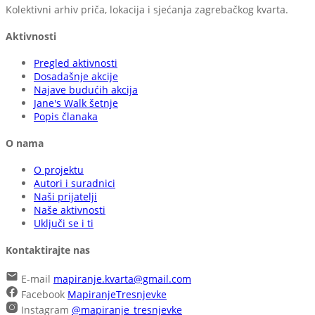
Kolektivni arhiv priča, lokacija i sjećanja zagrebačkog kvarta.
Aktivnosti
Pregled aktivnosti
Dosadašnje akcije
Najave budućih akcija
Jane's Walk šetnje
Popis članaka
O nama
O projektu
Autori i suradnici
Naši prijatelji
Naše aktivnosti
Uključi se i ti
Kontaktirajte nas
E-mail
mapiranje.kvarta@gmail.com
Facebook
MapiranjeTresnjevke
Instagram
@mapiranje_tresnjevke