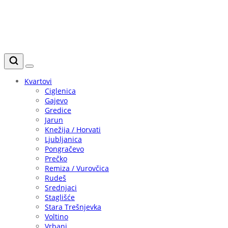
Kvartovi
Ciglenica
Gajevo
Gredice
Jarun
Knežija / Horvati
Ljubljanica
Pongračevo
Prečko
Remiza / Vurovčica
Rudeš
Srednjaci
Staglišće
Stara Trešnjevka
Voltino
Vrbani