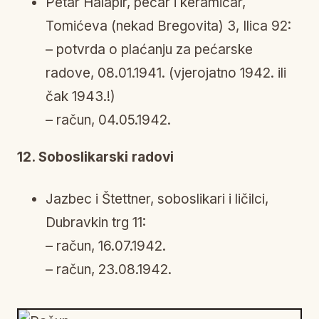
Petar Halapir, pećar i keramičar,
Tomićeva (nekad Bregovita) 3, Ilica 92:
– potvrda o plaćanju za pećarske
radove, 08.01.1941. (vjerojatno 1942. ili
čak 1943.!)
– račun, 04.05.1942.
12. Soboslikarski radovi
Jazbec i Štettner, soboslikari i ličilci,
Dubravkin trg 11:
– račun, 16.07.1942.
– račun, 23.08.1942.