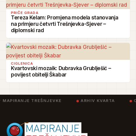
PRIČE GRADA
Tereza Kelam: Promjena modela stanovanja
na primjeru četvrti Trešnjevka-Sjever –
diplomski rad
CIGLENICA
Kvartovski mozaik: Dubravka Grublješić –
povijest obitelji Škabar
 MAPIRANJE TREŠNJEVKE
ARHIV KVARTA
C