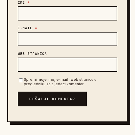
IME
*
E-MAIL
*
WEB STRANICA
Spremi moje ime, e-mail i web stranicu u
pregledniku za sljedeći komentar.
POŠALJI KOMENTAR