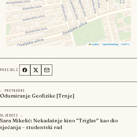
Leaflet
|
©
OpenStreetMap
©
CARTO
PODIJELI
← PRETHODNI
Odumiranje Geofizike [Trnje]
SLJEDEĆI →
Sara Mikelić: Nekadašnje kino “Triglav” kao dio
sjećanja – studentski rad