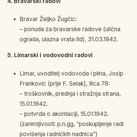
4. Bravarski radovi
Bravar Željko Žugčić:
– ponuda za bravarske radove (ulična
ograda, ulazna vrata itd), 31.03.1942.
5. Limarski i vodovodni radovi
Limar, uvoditelj vodovoda i plina, Josip
Franković (prije F. Selak), Ilica 78:
– troškovnik, prednja i stražnja strana,
15.01.1942.
– potvrda o akontaciji, 15.01.1942.
(zanimljivosti: p.n.gg, “poskupljenje radi
povišenja radničkih nadnica”)