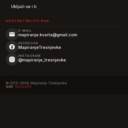
Uključi se i ti
KONTAKTIRAJTE NAS
E-MAIL
mapiranje.kvarta@gmail.com
FACEBOOK
MapiranjeTresnjevke
INSTAGRAM
@mapiranje_tresnjevke
© 2013.–2026. Mapiranje Trešnjevke
web
BozooArt