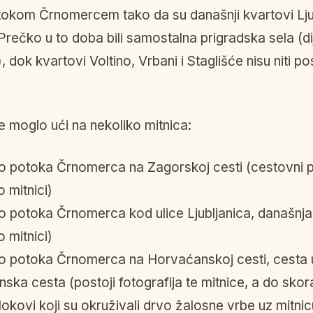
otokom Črnomercem tako da su današnji kvartovi Lju
Prečko u to doba bili samostalna prigradska sela (di
 dok kvartovi Voltino, Vrbani i Staglišće nisu niti po
e moglo ući na nekoliko mitnica:
 potoka Črnomerca na Zagorskoj cesti (cestovni p
 mitnici)
o potoka Črnomerca kod ulice Ljubljanica, današnj
 mitnici)
o potoka Črnomerca na Horvaćanskoj cesti, cesta u
ska cesta (postoji fotografija te mitnice, a do skora su
lokovi koji su okruživali drvo žalosne vrbe uz mitnic