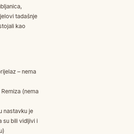
bljanica,
jelovi tadašnje
stojali kao
rijelaz – nema
a Remiza (nema
 nastavku je
 bili vidljivi i
u)