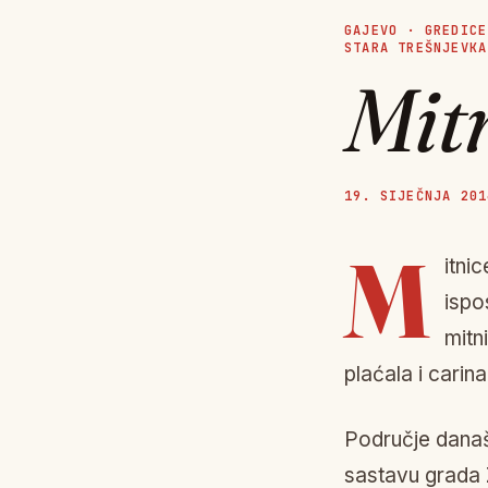
GAJEVO
·
GREDICE
STARA TREŠNJEVKA
Mit
19. SIJEČNJA 201
M
itni
ispo
mitn
plaćala i carina
Područje današ
sastavu grada 