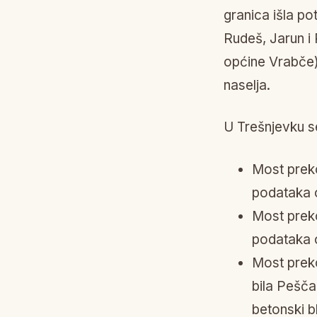
granica išla p
Rudeš, Jarun i 
općine Vrabče),
naselja.
U Trešnjevku s
Most preko
podataka o
Most prek
podataka o
Most prek
bila Peščan
betonski b