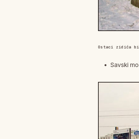
Ostaci zidića b
Savski most