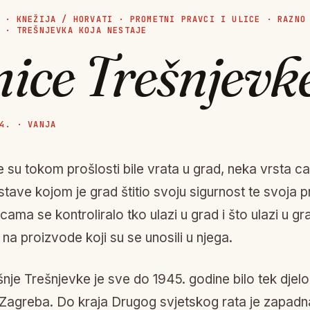
·
KNEŽIJA / HORVATI
·
PROMETNI PRAVCI I ULICE
·
RAZNO
·
TREŠNJEVKA KOJA NESTAJE
nice Trešnjevk
4. · VANJA
ce su tokom prošlosti bile vrata u grad, neka vrsta c
stave kojom je grad štitio svoju sigurnost te svoja 
icama se kontroliralo tko ulazi u grad i što ulazi u g
 na proizvode koji su se unosili u njega.
nje Trešnjevke je sve do 1945. godine bilo tek djel
Zagreba. Do kraja Drugog svjetskog rata je zapad