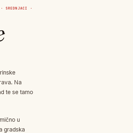
·
SREDNJACI
·
e
arinske
prava. Na
rad te se tamo
omično u
na gradska