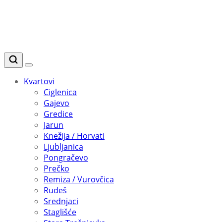
Kvartovi
Ciglenica
Gajevo
Gredice
Jarun
Knežija / Horvati
Ljubljanica
Pongračevo
Prečko
Remiza / Vurovčica
Rudeš
Srednjaci
Staglišće