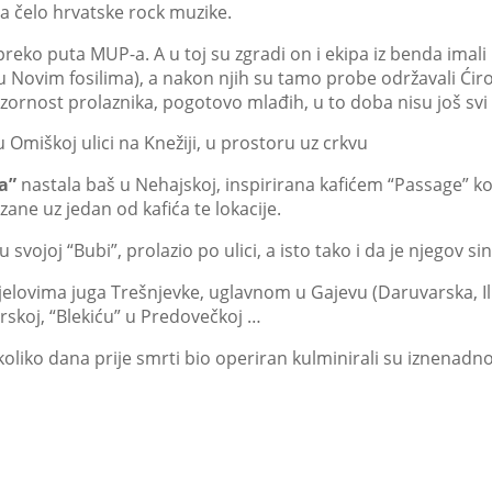
a čelo hrvatske rock muzike.
 preko puta MUP-a. A u toj su zgradi on i ekipa iz benda imali 
ere u Novim fosilima), a nakon njih su tamo probe održavali 
ozornost prolaznika, pogotovo mlađih, u to doba nisu još svi n
Omiškoj ulici na Knežiji, u prostoru uz crkvu
a”
nastala baš u Nehajskoj, inspirirana kafićem “Passage” koj
zane uz jedan od kafića te lokacije.
 svojoj “Bubi”, prolazio po ulici, a isto tako i da je njegov si
m dijelovima juga Trešnjevke, uglavnom u Gajevu (Daruvarska, I
lirskoj, “Blekiću” u Predovečkoj …
nekoliko dana prije smrti bio operiran kulminirali su iznen