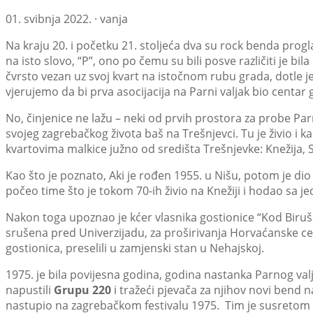
01. svibnja 2022. · vanja
Na kraju 20. i početku 21. stoljeća dva su rock benda progl
na isto slovo, “P”, ono po čemu su bili posve različiti je bila
čvrsto vezan uz svoj kvart na istočnom rubu grada, dotle 
vjerujemo da bi prva asocijacija na Parni valjak bio centar
No, činjenice ne lažu – neki od prvih prostora za probe Parno
svojeg zagrebačkog života baš na Trešnjevci. Tu je živio i 
kvartovima malkice južno od središta Trešnjevke: Knežija, S
Kao što je poznato, Aki je rođen 1955. u Nišu, potom je dio 
počeo time što je tokom 70-ih živio na Knežiji i hodao sa jed
Nakon toga upoznao je kćer vlasnika gostionice “Kod Biruša
srušena pred Univerzijadu, za proširivanja Horvaćanske ceste
gostionica, preselili u zamjenski stan u Nehajskoj.
1975. je bila povijesna godina, godina nastanka Parnog val
napustili
Grupu 220
i tražeći pjevača za njihov novi bend na
nastupio na zagrebačkom festivalu 1975. Tim je susretom P