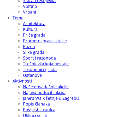
Stara Trešnjevka
Voltino
Vrbani
Teme
Arhitektura
Kultura
Priče grada
Prometni pravci i ulice
Razno
Slika grada
Sport i razonoda
Trešnjevka koja nestaje
Trudbenici grada
Ustanove
Aktivnosti
Naše dosadašnje akcije
Najava budućih akcija
Jane’s Walk šetnje u Zagrebu
Popis članaka
Povijest stranica
Uključi se i ti