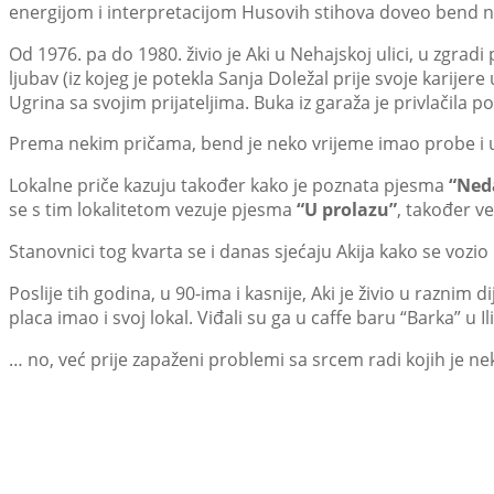
energijom i interpretacijom Husovih stihova doveo bend n
Od 1976. pa do 1980. živio je Aki u Nehajskoj ulici, u zgradi
ljubav (iz kojeg je potekla Sanja Doležal prije svoje karij
Ugrina sa svojim prijateljima. Buka iz garaža je privlačila p
Prema nekim pričama, bend je neko vrijeme imao probe i u 
Lokalne priče kazuju također kako je poznata pjesma
“Ned
se s tim lokalitetom vezuje pjesma
“U prolazu”
, također ve
Stanovnici tog kvarta se i danas sjećaju Akija kako se vozio u
Poslije tih godina, u 90-ima i kasnije, Aki je živio u razni
placa imao i svoj lokal. Viđali su ga u caffe baru “Barka” u I
… no, već prije zapaženi problemi sa srcem radi kojih je 