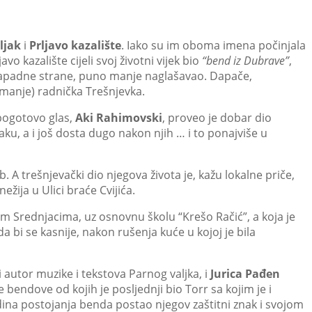
ljak
i
Prljavo kazalište
. Iako su im oboma imena počinjala
vo kazalište cijeli svoj životni vijek bio
“bend iz Dubrave”
,
, zapadne strane, puno manje naglašavao. Dapače,
e-manje) radnička Trešnjevka.
a pogotovo glas,
Aki Rahimovski
, proveo je dobar dio
ku, a i još dosta dugo nakon njih … i to ponajviše u
 A trešnjevački dio njegova života je, kažu lokalne priče,
ežija u Ulici braće Cvijića.
m Srednjacima, uz osnovnu školu “Krešo Račić”, a koja je
a bi se kasnije, nakon rušenja kuće u kojoj je bila
i autor muzike i tekstova Parnog valjka, i
Jurica Pađen
 bendove od kojih je posljednji bio Torr sa kojim je i
odina postojanja benda postao njegov zaštitni znak i svojom