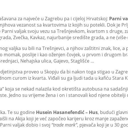
ašavana za najveće u Zagrebu pa i cijeloj Hrvatskoj:
Parni va
 njihova vezanost sa kvartovima iz kojih su potekli. Dok je Prlja
je Parni valjak svoju vezu sa Trešnjevkom, kvartom s druge
 grada, Zvečka, Kavkaz, najurbanije središte grada, a ne (viš
g valjka su bili na Trešnjevci, a njihov zaštitni znak, lice, 
kao momak, poslije i kao oženjen čovjek, u prvom i drugom bra
rednjaci, Nehajska ulica, Gajevo, Staglišće …
djetinjstva proveo u Skopju da bi nakon toga stigao u Zagreb.
nom curom iz kvarta. Viđali su ga ljudi tada u kafiću Stara Kn
” koja se nekad nalazila kod okretišta autobusa na sadašnji
. Jedno su vrijeme žena i on i stanovali kod njene obitelji d
jka. Te su godine
Husein Hasanefendić – Hus
, budući glavn
išli na Akija koji je već započeo karijeru kroz manje zapažene
arni valjak dobio i svoj
“trade mark”
, pjevača koji je u 30 g