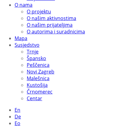
O nama
O projektu
O našim aktivnostima
O našim prijateljima
O autorima i suradnicima
Mapa
Susjedstvo
Trnje
Špansko
Peščenica
Novi Zagreb
Malešnica
Kustošija
Črnomerec
Centar
En
De
Eo