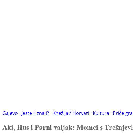
Gajevo
·
Jeste li znali?
·
Knežija / Horvati
·
Kultura
·
Priče gr
Aki, Hus i Parni valjak: Momci s Trešnjev