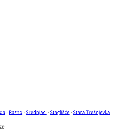
ada
·
Razno
·
Srednjaci
·
Staglišće
·
Stara Trešnjevka
ke