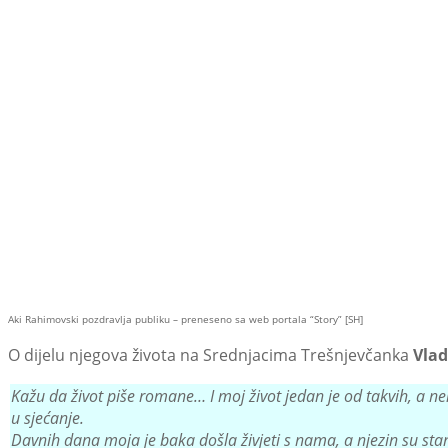
Aki Rahimovski pozdravlja publiku – preneseno sa web portala “Story” [SH]
O dijelu njegova života na Srednjacima Trešnjevčanka
Vlad
Kažu da život piše romane… I moj život jedan je od takvih, a n
u sjećanje.
Davnih dana moja je baka došla živjeti s nama, a njezin su stan