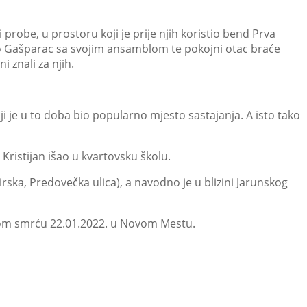
i probe, u prostoru koji je prije njih koristio bend Prva
Ćiro Gašparac sa svojim ansamblom te pokojni otac braće
i znali za njih.
i je u to doba bio popularno mjesto sastajanja. A isto tako
n Kristijan išao u kvartovsku školu.
lirska, Predovečka ulica), a navodno je u blizini Jarunskog
adnom smrću 22.01.2022. u Novom Mestu.