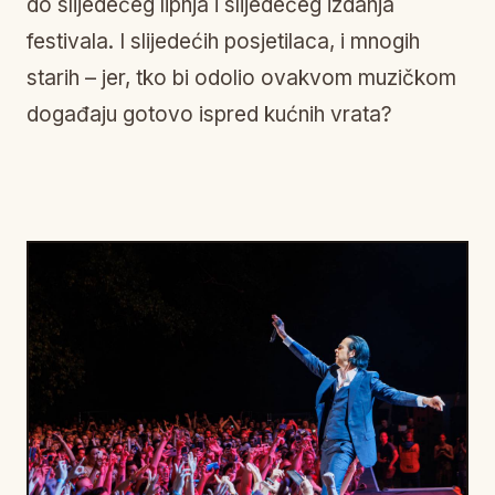
do slijedećeg lipnja i slijedećeg izdanja
festivala. I slijedećih posjetilaca, i mnogih
starih – jer, tko bi odolio ovakvom muzičkom
događaju gotovo ispred kućnih vrata?