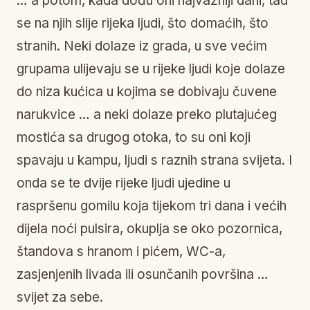
… a potom, kada dođu oni najvažniji dani, tad
se na njih slije rijeka ljudi, što domaćih, što
stranih. Neki dolaze iz grada, u sve većim
grupama ulijevaju se u rijeke ljudi koje dolaze
do niza kućica u kojima se dobivaju čuvene
narukvice … a neki dolaze preko plutajućeg
mostića sa drugog otoka, to su oni koji
spavaju u kampu, ljudi s raznih strana svijeta. I
onda se te dvije rijeke ljudi ujedine u
raspršenu gomilu koja tijekom tri dana i većih
dijela noći pulsira, okuplja se oko pozornica,
štandova s hranom i pićem, WC-a,
zasjenjenih livada ili osunčanih površina …
svijet za sebe.