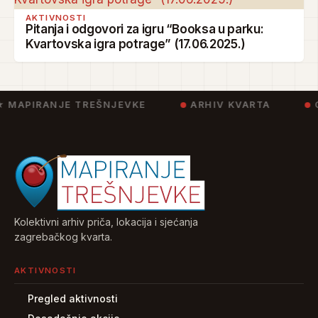
AKTIVNOSTI
Pitanja i odgovori za igru “Booksa u parku:
Kvartovska igra potrage” (17.06.2025.)
 MAPIRANJE TREŠNJEVKE
ARHIV KVARTA
C
Kolektivni arhiv priča, lokacija i sjećanja
zagrebačkog kvarta.
AKTIVNOSTI
Pregled aktivnosti