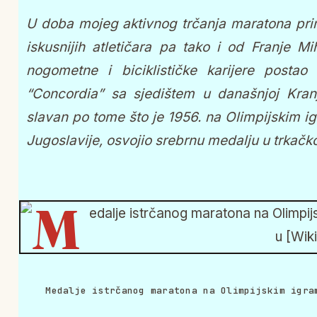
U doba mojeg aktivnog trčanja maratona pri
iskusnijih atletičara pa tako i od Franje M
nogometne i biciklističke karijere postao 
“Concordia” sa sjedištem u današnjoj Kranj
slavan po tome što je 1956. na Olimpijskim 
Jugoslavije, osvojio srebrnu medalju u trkačko
Medalje istrčanog maratona na Olimpijskim igra