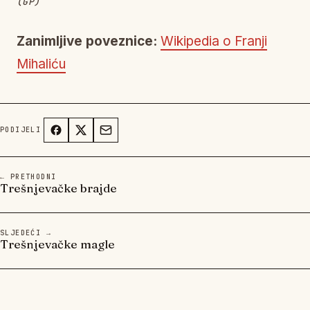
(GP)
Zanimljive poveznice:
Wikipedia o Franji
Mihaliću
PODIJELI
← PRETHODNI
Trešnjevačke brajde
SLJEDEĆI →
Trešnjevačke magle