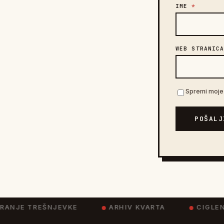
IME
*
WEB STRANIC
Spremi moje 
POŠALJ
ANJE TREŠNJEVKE
ARHIV KVARTA
CIGLENI