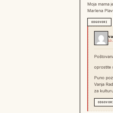
Moja mama je 
Marlena Plavš
ODGOVORI
va
13
Poštovan
oprostite 
Puno poz
Vanja Rad
za kultur
ODGOVOR