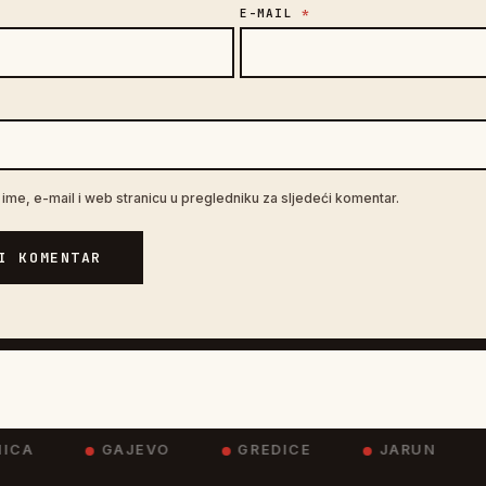
E-MAIL
*
A
ime, e-mail i web stranicu u pregledniku za sljedeći komentar.
I KOMENTAR
CA
GAJEVO
GREDICE
JARUN