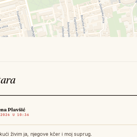
tara
na Plavšić
.2026 U 10:36
kući živim ja, njegove kčer i moj suprug.