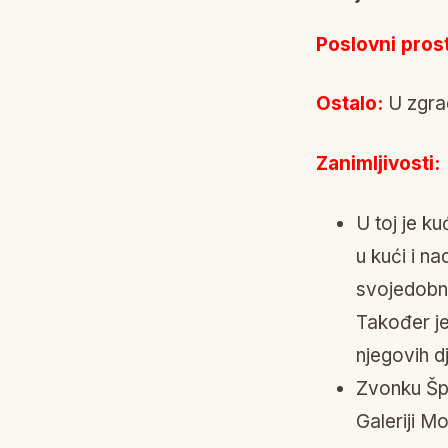
Poslovni prost
Ostalo:
U zgrad
Zanimljivosti:
U toj je ku
u kući i na
svojedobno
Također je
njegovih dj
Zvonku Špi
Galeriji M