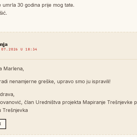
umrla 30 godina prije mog tate.
ić.
nja
.07.2026 U 18:34
a Marlena,
radi nenamjerne greške, upravo smo ju ispravili!
drava,
ovanović, član Uredništva projekta Mapiranje Trešnjevke p
u Trešnjevka
I