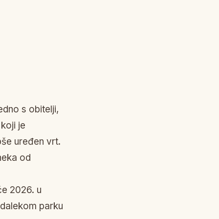
dno s obitelji,
koji je
pše uređen vrt.
 neka od
će 2026. u
nedalekom parku