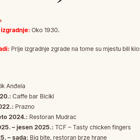
→
 izgradnje:
Oko 1930.
adi:
Prije izgradnje zgrade na tome su mjestu bili kio
ik Anđela
20.:
Caffe bar Bicikl
022.:
Prazno
eto 2024.:
Restoran Mudrac
025. – jesen 2025.:
TCF – Tasty chicken fingers
5. – sada:
Big bite, restoran brze hrane