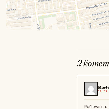
2 komen
Marle
09.07
Poštovani, u 