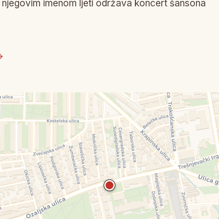
njegovim imenom ljeti održava koncert šansona
→