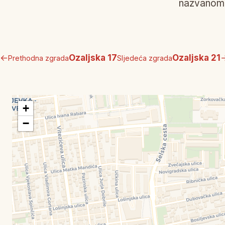
nazvanom 
←
Ozaljska 17
Ozaljska 21
Prethodna zgrada
Sljedeća zgrada
+
−