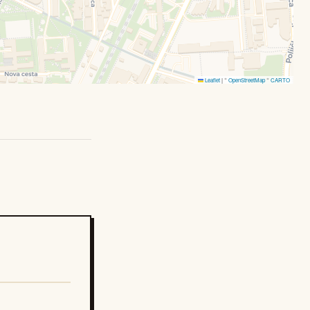
Leaflet
|
©
OpenStreetMap
©
CARTO