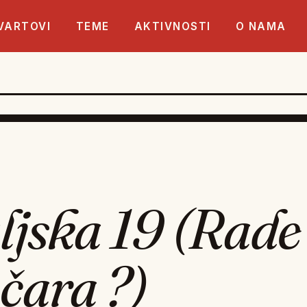
VARTOVI
TEME
AKTIVNOSTI
O NAMA
ljska 19 (Rade
čara ?)