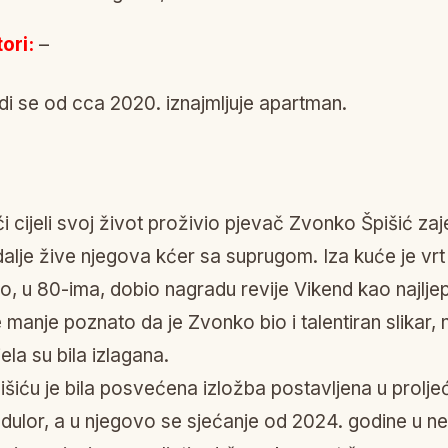
ori:
–
i se od cca 2020. iznajmljuje apartman.
ći cijeli svoj život proživio pjevač Zvonko Špišić zaje
dalje žive njegova kćer sa suprugom. Iza kuće je vrt 
, u 80-ima, dobio nagradu revije Vikend kao najlje
 manje poznato da je Zvonko bio i talentiran slikar,
ela su bila izlagana.
šiću je bila posvećena izložba postavljena u prolje
odulor, a u njegovo se sjećanje od 2024. godine u 