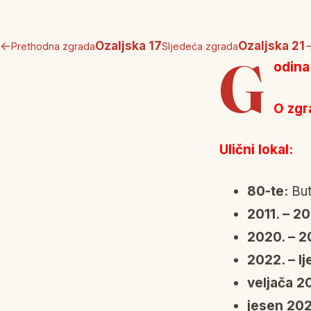
←
Ozaljska 17
Ozaljska 21
Prethodna zgrada
Sljedeća zgrada
G
odina
O zgr
Ulični lokal:
80-te:
But
2011. – 20
2020. – 2
2022. – lj
veljača 2
jesen 202