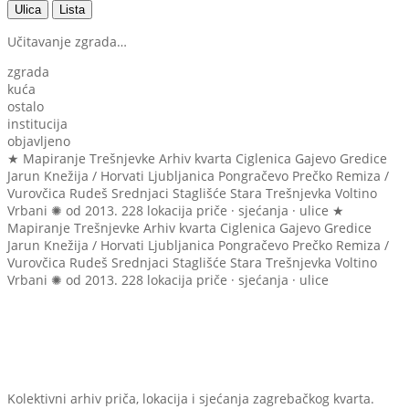
Ulica
Lista
Učitavanje zgrada…
zgrada
kuća
ostalo
institucija
objavljeno
★ Mapiranje Trešnjevke
Arhiv kvarta
Ciglenica
Gajevo
Gredice
Jarun
Knežija / Horvati
Ljubljanica
Pongračevo
Prečko
Remiza /
Vurovčica
Rudeš
Srednjaci
Staglišće
Stara Trešnjevka
Voltino
Vrbani
✺ od 2013.
228 lokacija
priče · sjećanja · ulice
★
Mapiranje Trešnjevke
Arhiv kvarta
Ciglenica
Gajevo
Gredice
Jarun
Knežija / Horvati
Ljubljanica
Pongračevo
Prečko
Remiza /
Vurovčica
Rudeš
Srednjaci
Staglišće
Stara Trešnjevka
Voltino
Vrbani
✺ od 2013.
228 lokacija
priče · sjećanja · ulice
Kolektivni arhiv priča, lokacija i sjećanja zagrebačkog kvarta.