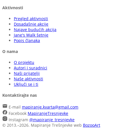
Aktivnosti
Pregled aktivnosti
Dosadašnje akcije
Najave budućih akcija
Jane's Walk šetnje
Popis članaka
O nama
O projektu
Autori i suradnici
Naši prijatelji
Naše aktivnosti
Uključi se i ti
Kontaktirajte nas
E-mail
mapiranje.kvarta@gmail.com
Facebook
MapiranjeTresnjevke
Instagram
@mapiranje_tresnjevke
© 2013.–2026. Mapiranje Trešnjevke
web
BozooArt