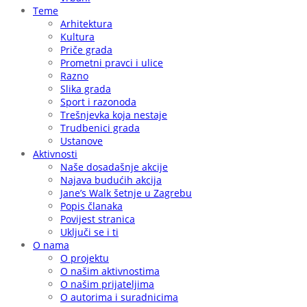
Teme
Arhitektura
Kultura
Priče grada
Prometni pravci i ulice
Razno
Slika grada
Sport i razonoda
Trešnjevka koja nestaje
Trudbenici grada
Ustanove
Aktivnosti
Naše dosadašnje akcije
Najava budućih akcija
Jane’s Walk šetnje u Zagrebu
Popis članaka
Povijest stranica
Uključi se i ti
O nama
O projektu
O našim aktivnostima
O našim prijateljima
O autorima i suradnicima