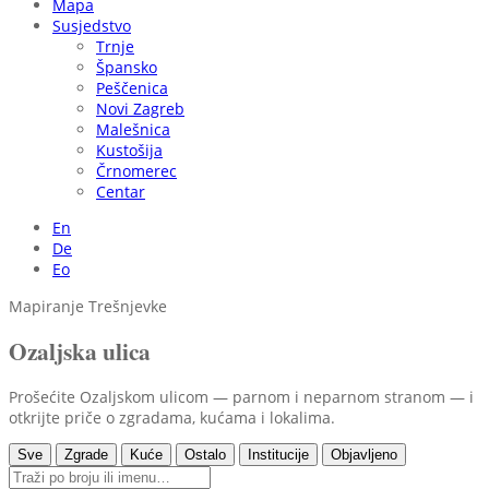
Mapa
Susjedstvo
Trnje
Špansko
Peščenica
Novi Zagreb
Malešnica
Kustošija
Črnomerec
Centar
En
De
Eo
Mapiranje Trešnjevke
Ozaljska ulica
Prošećite Ozaljskom ulicom — parnom i neparnom stranom — i
otkrijte priče o zgradama, kućama i lokalima.
Sve
Zgrade
Kuće
Ostalo
Institucije
Objavljeno