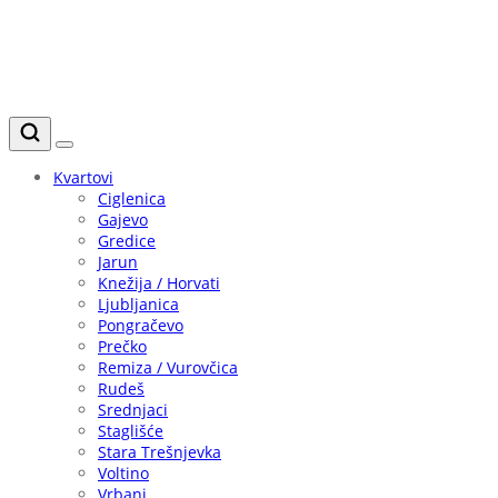
Kvartovi
Ciglenica
Gajevo
Gredice
Jarun
Knežija / Horvati
Ljubljanica
Pongračevo
Prečko
Remiza / Vurovčica
Rudeš
Srednjaci
Staglišće
Stara Trešnjevka
Voltino
Vrbani