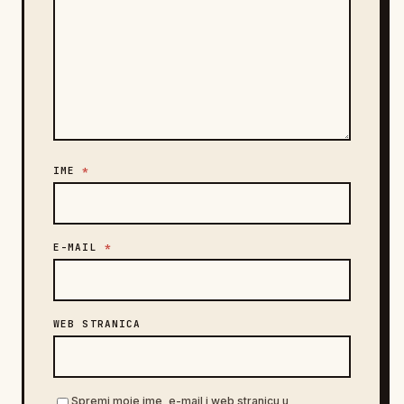
IME
*
E-MAIL
*
WEB STRANICA
Spremi moje ime, e-mail i web stranicu u