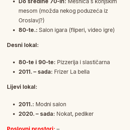
Do sredine 70-ih:
Mesnica s konjskim
mesom (možda nekog poduzeća iz
Oroslavj?)
80-te.:
Salon igara (fliperi, video igre)
Desni lokal:
80-te i 90-te:
Pizzerija i slastičarna
2011. – sada:
Frizer La bella
Lijevi lokal:
2011.:
Modni salon
2020. – sada:
Nokat, pediker
Poslovni prostori:
–