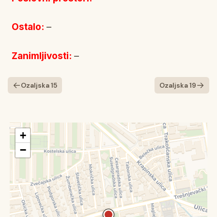
Ostalo:
–
Zanimljivosti:
–
←
→
Ozaljska 15
Ozaljska 19
+
−