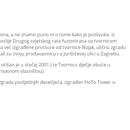
rena, a ne znamo puno ni o tome kako je poslovala. Iz
e poslije Drugog svjetskog rata fuzionirana sa tvornicom
la već izgrađene prostore od tvornice Bizjak, uličnu zgradu
li su svoju prodavaonicu i u Jurišićevoj ulici u Zagrebu.
otišao je u stečaj 2001.) te Tvornicu dječje obuće u
ivatnom vlasništvu).
h zgrada posljednjih desetljeća, izgrađen HoTo Tower u