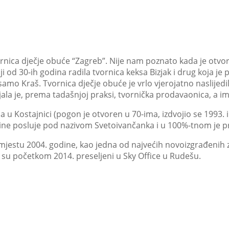
ornica dječje obuće “Zagreb”. Nije nam poznato kada je otvo
ji od 30-ih godina radila tvornica keksa Bizjak i drug koja j
amo Kraš. Tvornica dječje obuće je vrlo vjerojatno naslijedi
jala je, prema tadašnjoj praksi, tvornička prodavaonica, a ima
 Kostajnici (pogon je otvoren u 70-ima, izdvojio se 1993. i 
ine posluje pod nazivom Svetoivančanka i u 100%-tnom je pr
 je mjestu 2004. godine, kao jedna od najvećih novoizgrađeni
 su početkom 2014. preseljeni u Sky Office u Rudešu.