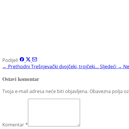
Podijeli
← Prethodni
Trešnjevački dvojčeki, trojčeki…
Sljedeći →
Ne
Ostavi komentar
Tvoja e-mail adresa neće biti objavljena. Obavezna polja o
Komentar
*