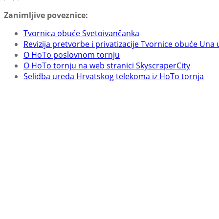
Zanimljive poveznice:
Tvornica obuće Svetoivančanka
Revizija pretvorbe i privatizacije Tvornice obuće Una 
O HoTo poslovnom tornju
O HoTo tornju na web stranici SkyscraperCity
Selidba ureda Hrvatskog telekoma iz HoTo tornja