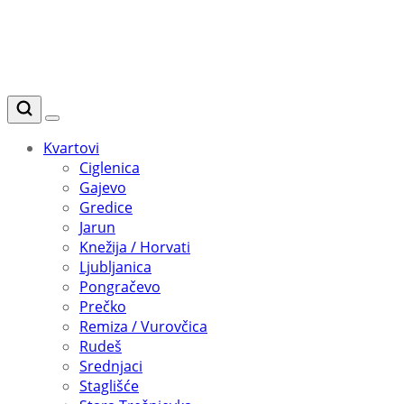
Kvartovi
Ciglenica
Gajevo
Gredice
Jarun
Knežija / Horvati
Ljubljanica
Pongračevo
Prečko
Remiza / Vurovčica
Rudeš
Srednjaci
Staglišće