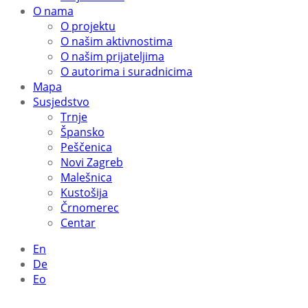
O nama
O projektu
O našim aktivnostima
O našim prijateljima
O autorima i suradnicima
Mapa
Susjedstvo
Trnje
Špansko
Peščenica
Novi Zagreb
Malešnica
Kustošija
Črnomerec
Centar
En
De
Eo