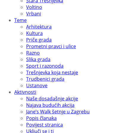
Stara Trešnjevka
Voltino
Vrbani
Teme
Arhitektura
Kultura
Priče grada
Prometni pravci i ulice
Razno
Slika grada
Sport i razonoda
Trešnjevka koja nestaje
Trudbenici grada
Ustanove
Aktivnosti
Naše dosadašnje akcije
Najava budućih akcija
Jane’s Walk šetnje u Zagrebu
Popis članaka
Povijest stranica
Uključi se i ti