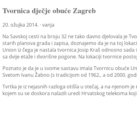
Tvornica dječje obuće Zagreb
20. ožujka 2014. · vanja
Na Savskoj cesti na broju 32 ne tako davno djelovala je Tv
starih planova grada i zapisa, doznajemo da je na toj lokaci
Union iz čega je nastala tvornica Josip Kraš odnosno sada s
sa dvije etaže i dvorišne pogone. Na lokaciji tvornice posto
Poznato je da je u svome sastavu imala Tvornicu obuće Una u
Svetom Ivanu Žabno (s tradicijom od 1962., a od 2000. god
Tvrtka je iz nejasnih razloga otišla u stečaj, a na njenom
kojem su se doskora nalazili uredi Hrvatskog telekoma koji