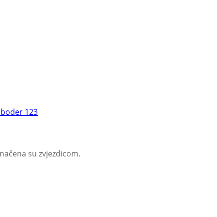
boder 123
značena su zvjezdicom.