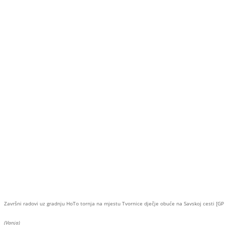
Završni radovi uz gradnju HoTo tornja na mjestu Tvornice dječje obuće na Savskoj cesti [GP
(Vanja)