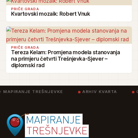
PRIČE GRADA
Kvartovski mozaik: Robert Vnuk
PRIČE GRADA
Tereza Kelam: Promjena modela stanovanja
na primjeru četvrti Trešnjevka-Sjever –
diplomski rad
 MAPIRANJE TREŠNJEVKE
ARHIV KVARTA
C