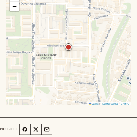
−
Leaflet
|
©
OpenStreetMap
©
CARTO
PODIJELI