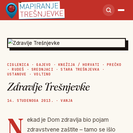
CIGLENICA
·
GAJEVO
·
KNEŽIJA / HORVATI
·
PREČKO
·
RUDEŠ
·
SREDNJACI
·
STARA TREŠNJEVKA
·
USTANOVE
·
VOLTINO
Zdravlje Trešnjevke
14. STUDENOGA 2013. · VANJA
N
ekad je Dom zdravlja bio pojam
zdravstvene zaštite – tamo se išlo