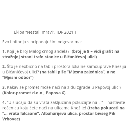
Ekipa “Nestali mravi”. [DF 2021.]
Evo i pitanja s pripadajućim odgovorima:
1.
Koji je broj Malog crnog anđela?
(broj je 8 – vidi grafit na
stražnjoj strani trafo stanice u Bićanićevoj ulici)
2.
Što je neobično na tabli prostora lokalne samouprave Knežija
u Bićanićevoj ulici?
(na tabli piše “Mjesna zajednica”, a ne
“Mjesni odbor”)
3.
Kakav se promet može naći na zidu zgrade u Papovoj ulici?
(Kolor-promet d.o.o., Papova 6)
4.
“U slučaju da su vrata zaključana pokucajte na …” – nastavite
rečenicu koju ćete naći na ulicama Knežije!
(treba pokucati na
“… vrata falcaone”, Albaharijeva ulica, prostor bivšeg Pik
Vrbovec)