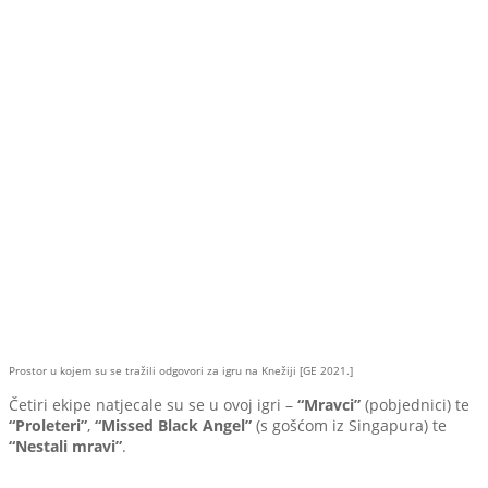
Prostor u kojem su se tražili odgovori za igru na Knežiji [GE 2021.]
Četiri ekipe natjecale su se u ovoj igri –
“Mravci”
(pobjednici) te
“Proleteri”
,
“Missed Black Angel”
(s gošćom iz Singapura) te
“Nestali mravi”
.