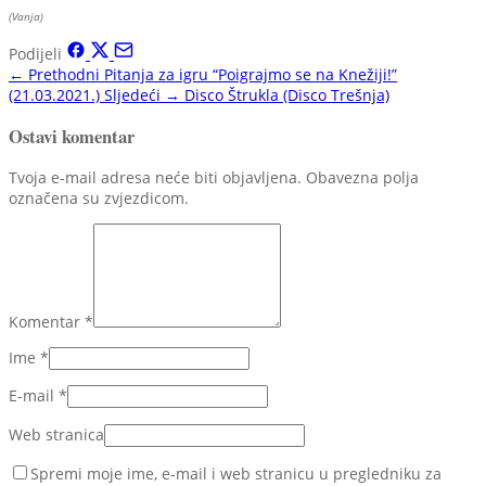
(Vanja)
Podijeli
← Prethodni
Pitanja za igru “Poigrajmo se na Knežiji!”
(21.03.2021.)
Sljedeći →
Disco Štrukla (Disco Trešnja)
Ostavi komentar
Tvoja e-mail adresa neće biti objavljena. Obavezna polja
označena su zvjezdicom.
Komentar
*
Ime
*
E-mail
*
Web stranica
Spremi moje ime, e-mail i web stranicu u pregledniku za