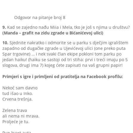
Odgovor na pitanje broj 8
9.
Kad se zajedno nađu Miia i Mela, tko je još s njima u društvu?
(Manda – grafit na zidu zgrade u Bićanićevoj ulici)
10.
Sjednite nakratko i odmorite se u parku s dječjim igralištem
zapadno od dugačke zgrade u Ujevićevoj ulici (one preko puta
Spar trgovine) … i nek svaki član ekipe pokloni tom parku po
jedan haiku! (haiku se sastoji od tri stiha: prvi i treći imaju po 5
slogova, drugi ima 7) kojeg ćete zapisati na vaš grupni papir!
Primjeri s igre i primljeni od pratitelja na Facebook profilu:
Nekoć sam davno
tud išao u Inko.
Crvena trešnja.
Zelena trava
ali nema ni mrava.
Proljeće je tu.
Pun kvart auta