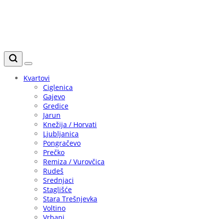
Kvartovi
Ciglenica
Gajevo
Gredice
Jarun
Knežija / Horvati
Ljubljanica
Pongračevo
Prečko
Remiza / Vurovčica
Rudeš
Srednjaci
Staglišće
Stara Trešnjevka
Voltino
Vrbani