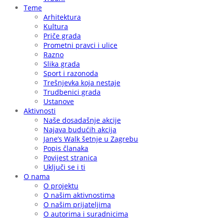
Teme
Arhitektura
Kultura
Priče grada
Prometni pravci i ulice
Razno
Slika grada
Sport i razonoda
Trešnjevka koja nestaje
Trudbenici grada
Ustanove
Aktivnosti
Naše dosadašnje akcije
Najava budućih akcija
Jane’s Walk šetnje u Zagrebu
Popis članaka
Povijest stranica
Uključi se i ti
O nama
O projektu
O našim aktivnostima
O našim prijateljima
O autorima i suradnicima