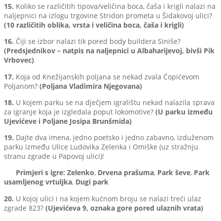
15.
Koliko se različitih tipova/veličina boca, čaša i krigli nalazi na
naljepnici na izlogu trgovine Stridon prometa u Šidakovoj ulici?
(10 različitih oblika, vrsta i veličina boca, čaša i krigli)
16.
Čiji se izbor nalazi tik pored body buildera Siniše?
(Predsjednikov – natpis na naljepnici u Albaharijevoj, bivši Pik
Vrbovec)
17.
Koja od Knežijanskih poljana se nekad zvala Ćopićevom
Poljanom?
(Poljana Vladimira Njegovana)
18.
U kojem parku se na dječjem igralištu nekad nalazila sprava
za igranje koja je izgledala poput lokomotive?
(U parku između
Ujevićeve i Poljane Josipa Brunšmida)
19.
Dajte dva imena, jedno poetsko i jedno zabavno, izduženom
parku između Ulice Ludovika Zelenka i Omiške (uz stražnju
stranu zgrade u Papovoj ulici)!
Primjeri s igre:
Zelenko
,
Drvena prašuma
,
Park ševe
,
Park
usamljenog vrtuljka
,
Dugi park
20.
U kojoj ulici i na kojem kućnom broju se nalazi treći ulaz
zgrade 823?
(Ujevićeva 9, oznaka gore pored ulaznih vrata)