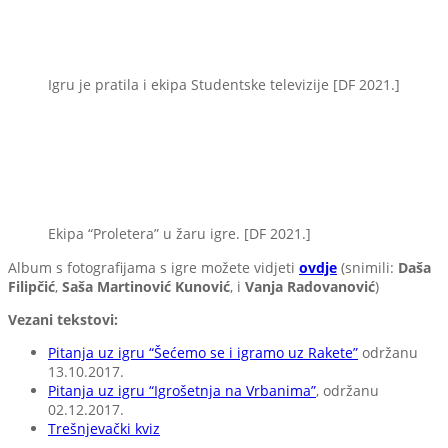
Igru je pratila i ekipa Studentske televizije [DF 2021.]
Ekipa “Proletera” u žaru igre. [DF 2021.]
Album s fotografijama s igre možete vidjeti
ovdje
(snimili:
Daša
Filipčić
,
Saša Martinović Kunović
, i
Vanja Radovanović
)
Vezani tekstovi:
Pitanja uz igru “Šećemo se i igramo uz Rakete”
održanu
13.10.2017.
Pitanja uz igru “Igrošetnja na Vrbanima”
, održanu
02.12.2017.
Trešnjevački kviz