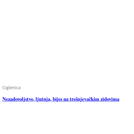
Ciglenica
Nezadovoljstvo, ljutnja, bijes na trešnjevačkim zidovima