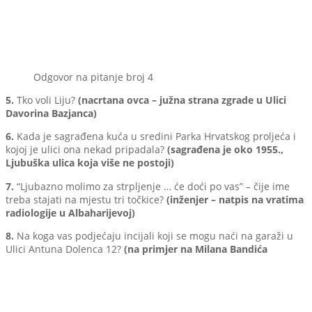
Odgovor na pitanje broj 4
5.
Tko voli Liju?
(nacrtana ovca – južna strana zgrade u Ulici
Davorina Bazjanca)
6.
Kada je sagrađena kuća u sredini Parka Hrvatskog proljeća i
kojoj je ulici ona nekad pripadala?
(sagrađena je oko 1955.,
Ljubuška ulica koja više ne postoji)
7.
“Ljubazno molimo za strpljenje … će doći po vas” – čije ime
treba stajati na mjestu tri točkice?
(inženjer – natpis na vratima
radiologije u Albaharijevoj)
8.
Na koga vas podjećaju incijali koji se mogu naći na garaži u
Ulici Antuna Dolenca 12?
(na primjer na Milana Bandića