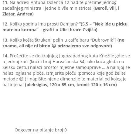
11.
Na adresi Antuna Dolenca 12 nađite prezime jednog
sadašnjeg ministra i jedne bivše ministrice!
(Beroš, Vili, i
Zlatar, Andrea)
12.
Koliko godina ima prosti Damjan?
“(5,5 – “Nek ide u picku
mateinu korona” – grafit u Ulici braće Cvijića)
13.
Koliko košta štrukani pelin u caffe baru “Dubrovnik”?
(ne
znamo, ali nije ni bitno 😊 priznajemo sve odgovore)
14.
Prošećite se do krajnjeg jugozapadnog kuta Knežije gdje se
u jednoj kući (kućni broj Horvaćanska 54, iako kuća gleda na
Selsku cestu) nalazi prostor mjesne samouprave … a na njoj se
nalazi oglasna ploča. Izmjerite ploču (pomoću koje god želite
metode 😊 ) i napišite njene dimenzije te material od kojeg je
načinjena!
(pleksiglas, 120 x 85 cm, krović 120 x 16 cm)
Odgovor na pitanje broj 9