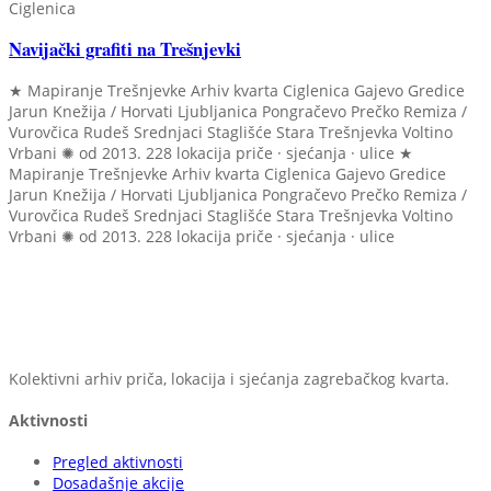
Ciglenica
Navijački grafiti na Trešnjevki
★ Mapiranje Trešnjevke
Arhiv kvarta
Ciglenica
Gajevo
Gredice
Jarun
Knežija / Horvati
Ljubljanica
Pongračevo
Prečko
Remiza /
Vurovčica
Rudeš
Srednjaci
Staglišće
Stara Trešnjevka
Voltino
Vrbani
✺ od 2013.
228 lokacija
priče · sjećanja · ulice
★
Mapiranje Trešnjevke
Arhiv kvarta
Ciglenica
Gajevo
Gredice
Jarun
Knežija / Horvati
Ljubljanica
Pongračevo
Prečko
Remiza /
Vurovčica
Rudeš
Srednjaci
Staglišće
Stara Trešnjevka
Voltino
Vrbani
✺ od 2013.
228 lokacija
priče · sjećanja · ulice
Kolektivni arhiv priča, lokacija i sjećanja zagrebačkog kvarta.
Aktivnosti
Pregled aktivnosti
Dosadašnje akcije