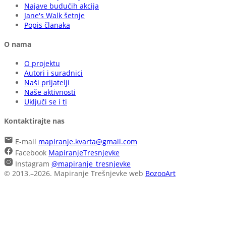
Najave budućih akcija
Jane's Walk šetnje
Popis članaka
O nama
O projektu
Autori i suradnici
Naši prijatelji
Naše aktivnosti
Uključi se i ti
Kontaktirajte nas
E-mail
mapiranje.kvarta@gmail.com
Facebook
MapiranjeTresnjevke
Instagram
@mapiranje_tresnjevke
© 2013.–2026. Mapiranje Trešnjevke
web
BozooArt