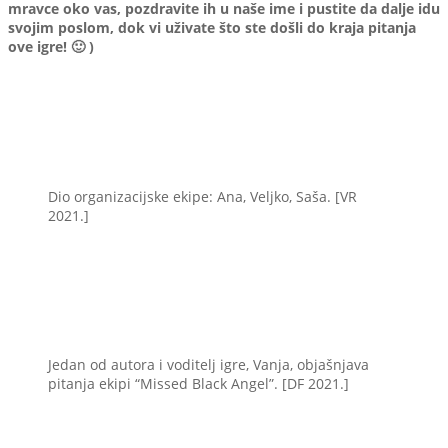
mravce oko vas, pozdravite ih u naše ime i pustite da dalje idu
svojim poslom, dok vi uživate što ste došli do kraja pitanja
ove igre! 🙂 )
Dio organizacijske ekipe: Ana, Veljko, Saša. [VR
2021.]
Jedan od autora i voditelj igre, Vanja, objašnjava
pitanja ekipi “Missed Black Angel”. [DF 2021.]