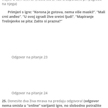
na njega)
Primjeri s igre:
“Korona je gotova, nema više maski!”
,
“Mali
crni anđeo”
,
“U ovoj zgradi žive sretni ljudi”
,
“Mapiranje
Trešnjevke se pita: Zašto si prazna?”
Odgovor na pitanje 23
Odgovor na pitanje 24
25.
Donesite dva živa mrava na predaju odgovora!
(odgovor
nema smisla u “online” varijanti igre, no slobodno potražite