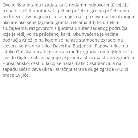
Ovo je lista pitanja i zadataka (s dodanim odgovorima) koje je
trebalo riješiti unutar sat i pol od početka igre na početku igre
po Knežiji. Svi odgovori su se mogli naći pažljivim promatranjem
okoline oko sebe (zgrada, grafita, reklama itd) te, u nekim
slučajevima, razgovorom s ljudima unutar zadanog područja
koje je vidljivo na priloženoj karti. Obuhvaćena je većina
područja Knežije na kojem se nalaze stambene zgrade: na
sjeveru su granica Ulica Davorina Bazjanca i Papova ulice, na
istoku Omiška ulica te granica između zgrada i obiteljskih kuća
sve do Giglove ulice, na jugu je granica stražnja strana zgrade u
Horvaćanskoj cesti u kojoj se nalazi kafić Casablanca, a na
zapadu Bićanićeva ulica i stražnja strana duge zgrade u Ulici
braće Cvijića.