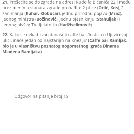
21.
Prošećite se do zgrade na adresi Rudolfa Bićanića 22 i među
prezimenima stanara zgrade pronađite 2 ptice (
Orlić, Kos
), 2
zanimanja (
Kuhar, Klobučar
), jednu prirodnu pojavu (
Mraz
),
jednog ministra (
Božinović
), jednu pjesnikinju (
Stahuljak
) i
jednog bivšeg TV djelatnika (
Hadžiselimović
)
22.
Kako se nekad zvao današnji caffe bar Rustica u Ujevićevoj
ulici, inače jedan od najstarijih na Knežiji?
(Caffe bar Ramljak,
bio je u vlasništvu poznatog nogometnog igrača Dinama
Mladena Ramljaka)
Odgovor na pitanje broj 15