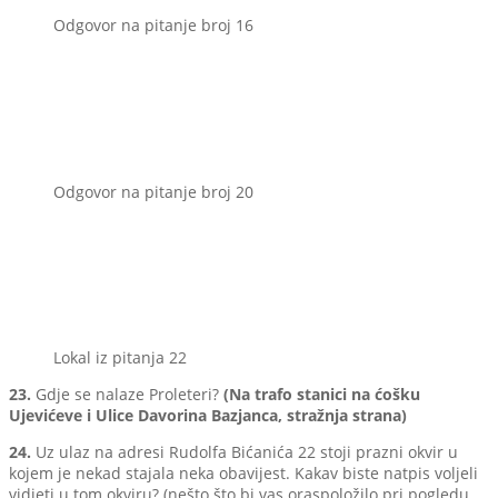
Odgovor na pitanje broj 16
Odgovor na pitanje broj 20
Lokal iz pitanja 22
23.
Gdje se nalaze Proleteri?
(Na trafo stanici na ćošku
Ujevićeve i Ulice Davorina Bazjanca, stražnja strana)
24.
Uz ulaz na adresi Rudolfa Bićanića 22 stoji prazni okvir u
kojem je nekad stajala neka obavijest. Kakav biste natpis voljeli
vidjeti u tom okviru? (nešto što bi vas oraspoložilo pri pogledu