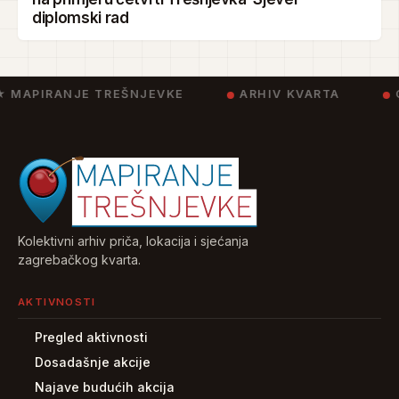
diplomski rad
 MAPIRANJE TREŠNJEVKE
ARHIV KVARTA
C
Kolektivni arhiv priča, lokacija i sjećanja
zagrebačkog kvarta.
AKTIVNOSTI
Pregled aktivnosti
Dosadašnje akcije
Najave budućih akcija