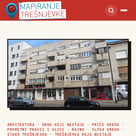
ARHITEKTURA
·
GRAD KOJI NESTAJE
·
PRIČE GRADA
·
PROMETNI PRAVCI I ULICE
·
RAZNO
·
SLIKA GRADA
·
STARA TREŠNJEVKA
·
TREŠNJEVKA KOJA NESTAJE