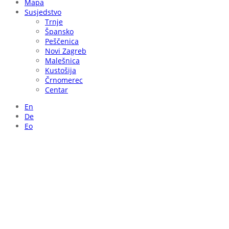
Mapa
Susjedstvo
Trnje
Špansko
Peščenica
Novi Zagreb
Malešnica
Kustošija
Črnomerec
Centar
En
De
Eo