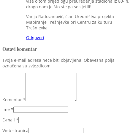
više o tom prijedlogu preuređenja stadiona iz 80-ih,
drago nam je što ste ga se sjetili!
Vanja Radovanović, član Uredništva projekta
Mapiranje Trešnjevke pri Centru za kulturu
Trešnjevka
Odgovori
Ostavi komentar
Tvoja e-mail adresa neće biti objavljena. Obavezna polja
označena su zvjezdicom.
Komentar
*
Ime
*
E-mail
*
Web stranica