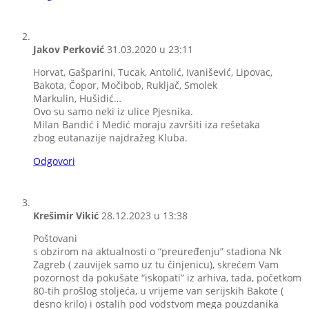
Jakov Perković
31.03.2020 u 23:11
Horvat, Gašparini, Tucak, Antolić, Ivanišević, Lipovac,
Bakota, Čopor, Močibob, Rukljač, Smolek
Markulin, Hušidić…
Ovo su samo neki iz ulice Pjesnika.
Milan Bandić i Medić moraju završiti iza rešetaka
zbog eutanazije najdražeg Kluba.
Odgovori
Krešimir Vikić
28.12.2023 u 13:38
Poštovani
s obzirom na aktualnosti o “preuređenju” stadiona Nk
Zagreb ( zauvijek samo uz tu činjenicu), skrećem Vam
pozornost da pokušate “iskopati” iz arhiva, tada, početkom
80-tih prošlog stoljeća, u vrijeme van serijskih Bakote (
desno krilo) i ostalih pod vodstvom mega pouzdanika