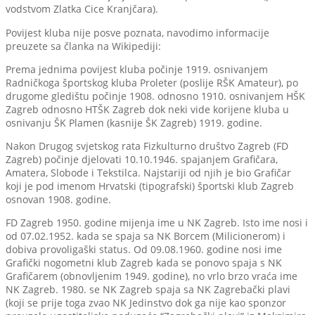
vodstvom Zlatka Cice Kranjčara).
Povijest kluba nije posve poznata, navodimo informacije
preuzete sa članka na Wikipediji:
Prema jednima povijest kluba počinje 1919. osnivanjem
Radničkoga športskog kluba Proleter (poslije RŠK Amateur), po
drugome gledištu počinje 1908. odnosno 1910. osnivanjem HŠK
Zagreb odnosno HTŠK Zagreb dok neki vide korijene kluba u
osnivanju ŠK Plamen (kasnije ŠK Zagreb) 1919. godine.
Nakon Drugog svjetskog rata Fizkulturno društvo Zagreb (FD
Zagreb) počinje djelovati 10.10.1946. spajanjem Grafičara,
Amatera, Slobode i Tekstilca. Najstariji od njih je bio Grafičar
koji je pod imenom Hrvatski (tipografski) športski klub Zagreb
osnovan 1908. godine.
FD Zagreb 1950. godine mijenja ime u NK Zagreb. Isto ime nosi i
od 07.02.1952. kada se spaja sa NK Borcem (Milicionerom) i
dobiva provoligaški status. Od 09.08.1960. godine nosi ime
Grafički nogometni klub Zagreb kada se ponovo spaja s NK
Grafičarem (obnovljenim 1949. godine), no vrlo brzo vraća ime
NK Zagreb. 1980. se NK Zagreb spaja sa NK Zagrebački plavi
(koji se prije toga zvao NK Jedinstvo dok ga nije kao sponzor