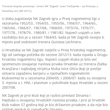
Trenutne klupske prostorije i tereni NK “Zagreb” izvan Trešnjevke – na Prisavlju u
Veslačkoj ulici [GP 2013.]
U doba Jugoslavije NK Zagreb igra u Prvoj nogometnoj ligi u
sezonama 1952/53., 1954/55., 1955/56., 1956/57., 1964/65.,
1965/66., 1966/67., 1967/68., 1968/69., 1973/74., 1976/77.,
1977/78., 1978/79., 1980/81. i 1981/82. Najveći uspjeh u tom
razdoblju bio je u sezoni 1964/65. kada je NK Zagreb osvojio 6.
mjesto pod vodstvom trenera Gustava Lechnera.
U Hrvatskoj se NK Zagreb natječe u Prvoj hrvatskoj nogometnoj
ligi od samoga početka do sezone 2012/13. kada ispada u Drugu
hrvatsku nogometnu ligu. Najveći uspjeh kluba je bilo već
spomenuto osvajanje naslova prvaka Hrvatske uz trenera Zlatka
Kranjčara i najboljeg strijelca kluba Ivice Olića (koji je poslije
ostvario zapaženu karijeru u njemačkim nogometnim
klubovima) te u sezonama 2004/05. i 2006/07. kada su osvojena
3. mjesta u I. HNL i plasman u polufinale kupa Hrvatske u sezoni
2007/08.
NK Zagreb je prvi klub koji je razbio prevlast Dinama i
Hajduka u osvajanju hrvatskih naslova prvaka, i prvi je hrvatski
klub nakon 57 godina koji je bio državnim prvakom, a da nije bio
splitski Hajduk ili zagrebački Dinamo.