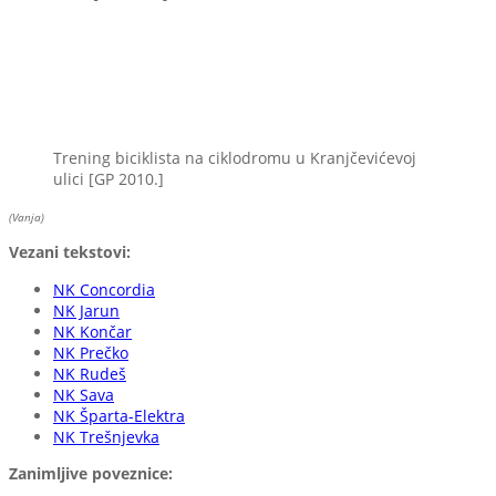
Trening biciklista na ciklodromu u Kranjčevićevoj
ulici [GP 2010.]
(Vanja)
Vezani tekstovi:
NK Concordia
NK Jarun
NK Končar
NK Prečko
NK Rudeš
NK Sava
NK Šparta-Elektra
NK Trešnjevka
Zanimljive poveznice: