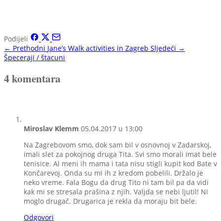
Podijeli
← Prethodni
Jane’s Walk activities in Zagreb
Sljedeći →
Špeceraji / štacuni
4 komentara
Miroslav Klemm
05.04.2017 u 13:00
Na Zagrebovom smo, dok sam bil v osnovnoj v Zadarskoj,
imali slet za pokojnog druga Tita. Svi smo morali imat bele
tenisice. Al meni ih mama i tata nisu stigli kupit kod Bate v
Končarevoj. Onda su mi ih z kredom pobelili. Držalo je
neko vreme. Fala Bogu da drug Tito ni tam bil pa da vidi
kak mi se stresala prašina z njih. Valjda se nebi ljutil! Ni
moglo drugač. Drugarica je rekla da moraju bit bele.
Odgovori