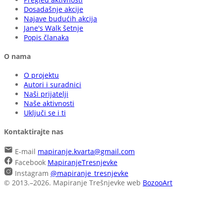
Dosadašnje akcije
Najave budućih akcija
Jane's Walk šetnje
Popis članaka
O nama
O projektu
Autori i suradnici
Naši prijatelji
Naše aktivnosti
Uključi se i ti
Kontaktirajte nas
E-mail
mapiranje.kvarta@gmail.com
Facebook
MapiranjeTresnjevke
Instagram
@mapiranje_tresnjevke
© 2013.–2026. Mapiranje Trešnjevke
web
BozooArt