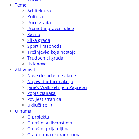
Teme
Arhitektura
Kultura
Priče grada
Prometni pravci i ulice
Razno
Slika grada
Sport i razonoda
Trešnjevka koja nestaje
Trudbenici grada
Ustanove
Aktivnosti
Naše dosadašnje akcije
Najava budućih akcija
Jane’s Walk šetnje u Zagrebu
Popis članaka
Povijest stranica
Uključi se i ti
O nama
O projektu
O našim aktivnostima
O našim prijateljima
O autorima i suradnicima