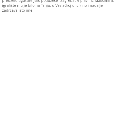
preuzelo ugostiteljsko poduzeće “Zagrebački plavi” iz Maksimira,
igralište mu je bilo na Trnju, u Veslačkoj ulici), no i nadalje
zadržava isto ime.