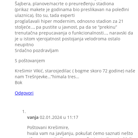
Šajbera, planove/nacrte o preuređenju stadiona
(prikaz makete je godinama bio preslikavan na poleđini
ulaznica), što su, tada experti
proglašavali hiper modernim, odnosno stadion za 21
stoljeće…, pa pustite u javnost, pa da se “prekinu”
trenutačna prepucavanja o funkcionalnosti…, naravski da
je u istom vjerojatnost postojanja velodroma ostalo
neupitno
Srdačno pozdravljam
S poštovanjem
Krešimir Vikić, starosjedilac ( bogme skoro 72 godine) naše
nam Trešnjevke…”himala tres…
Bok
Odgovori
vanja
02.01.2024 u 11:17
Poštovani Krešimire,
hvala vam na javljanju, pokušat ćemo saznati nešto