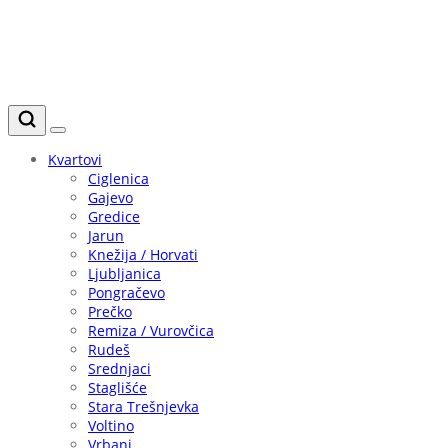
Kvartovi
Ciglenica
Gajevo
Gredice
Jarun
Knežija / Horvati
Ljubljanica
Pongračevo
Prečko
Remiza / Vurovčica
Rudeš
Srednjaci
Staglišće
Stara Trešnjevka
Voltino
Vrbani