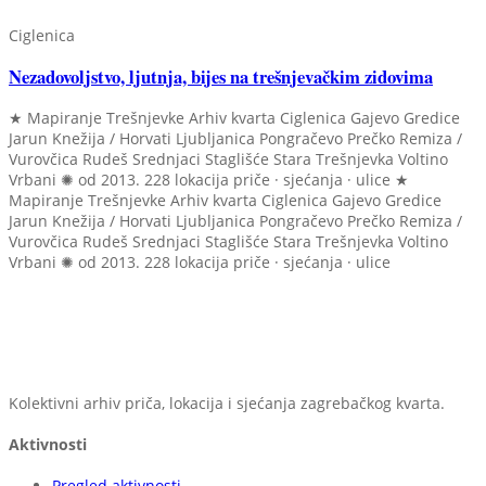
Ciglenica
Nezadovoljstvo, ljutnja, bijes na trešnjevačkim zidovima
★ Mapiranje Trešnjevke
Arhiv kvarta
Ciglenica
Gajevo
Gredice
Jarun
Knežija / Horvati
Ljubljanica
Pongračevo
Prečko
Remiza /
Vurovčica
Rudeš
Srednjaci
Staglišće
Stara Trešnjevka
Voltino
Vrbani
✺ od 2013.
228 lokacija
priče · sjećanja · ulice
★
Mapiranje Trešnjevke
Arhiv kvarta
Ciglenica
Gajevo
Gredice
Jarun
Knežija / Horvati
Ljubljanica
Pongračevo
Prečko
Remiza /
Vurovčica
Rudeš
Srednjaci
Staglišće
Stara Trešnjevka
Voltino
Vrbani
✺ od 2013.
228 lokacija
priče · sjećanja · ulice
Kolektivni arhiv priča, lokacija i sjećanja zagrebačkog kvarta.
Aktivnosti
Pregled aktivnosti