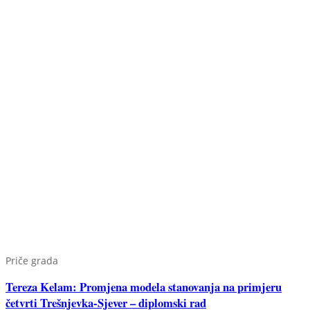
Priče grada
Tereza Kelam: Promjena modela stanovanja na primjeru
četvrti Trešnjevka-Sjever – diplomski rad