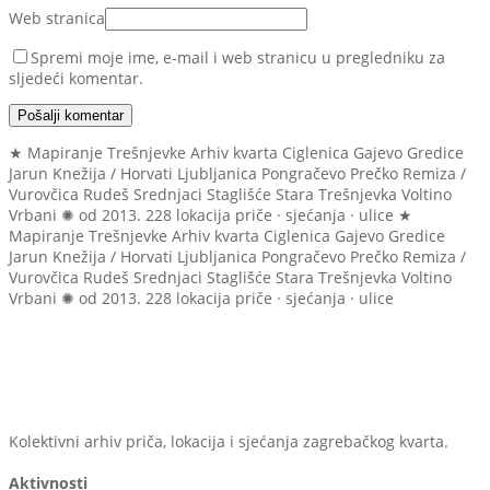
Web stranica
Spremi moje ime, e-mail i web stranicu u pregledniku za
sljedeći komentar.
Pošalji komentar
★ Mapiranje Trešnjevke
Arhiv kvarta
Ciglenica
Gajevo
Gredice
Jarun
Knežija / Horvati
Ljubljanica
Pongračevo
Prečko
Remiza /
Vurovčica
Rudeš
Srednjaci
Staglišće
Stara Trešnjevka
Voltino
Vrbani
✺ od 2013.
228 lokacija
priče · sjećanja · ulice
★
Mapiranje Trešnjevke
Arhiv kvarta
Ciglenica
Gajevo
Gredice
Jarun
Knežija / Horvati
Ljubljanica
Pongračevo
Prečko
Remiza /
Vurovčica
Rudeš
Srednjaci
Staglišće
Stara Trešnjevka
Voltino
Vrbani
✺ od 2013.
228 lokacija
priče · sjećanja · ulice
Kolektivni arhiv priča, lokacija i sjećanja zagrebačkog kvarta.
Aktivnosti