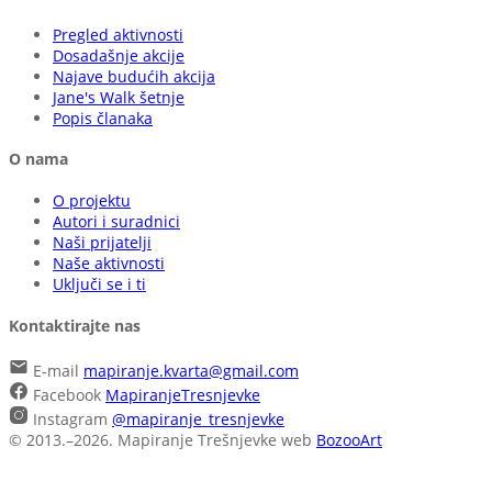
Pregled aktivnosti
Dosadašnje akcije
Najave budućih akcija
Jane's Walk šetnje
Popis članaka
O nama
O projektu
Autori i suradnici
Naši prijatelji
Naše aktivnosti
Uključi se i ti
Kontaktirajte nas
E-mail
mapiranje.kvarta@gmail.com
Facebook
MapiranjeTresnjevke
Instagram
@mapiranje_tresnjevke
© 2013.–2026. Mapiranje Trešnjevke
web
BozooArt