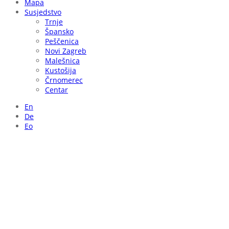
Mapa
Susjedstvo
Trnje
Špansko
Peščenica
Novi Zagreb
Malešnica
Kustošija
Črnomerec
Centar
En
De
Eo