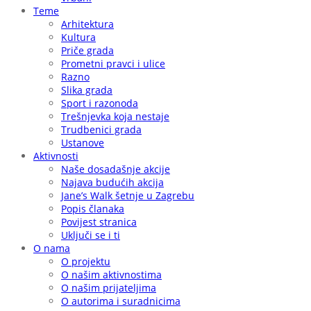
Teme
Arhitektura
Kultura
Priče grada
Prometni pravci i ulice
Razno
Slika grada
Sport i razonoda
Trešnjevka koja nestaje
Trudbenici grada
Ustanove
Aktivnosti
Naše dosadašnje akcije
Najava budućih akcija
Jane’s Walk šetnje u Zagrebu
Popis članaka
Povijest stranica
Uključi se i ti
O nama
O projektu
O našim aktivnostima
O našim prijateljima
O autorima i suradnicima