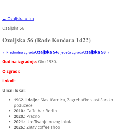
← Ozaljska ulica
Ozaljska 56
Ozaljska 56 (Rade Končara 142?)
←
Ozaljska 54
Ozaljska 58
→
Prethodna zgrada
Sljedeća zgrada
Godina izgradnje:
Oko 1930.
O zgradi:
–
Lokali:
Ulični lokal:
1962. i dalje.:
Slastičarnica, Zagrebačko slastičarsko
poduzeće
2010.:
Caffe bar Berlin
2020.:
Prazno
2021.:
Uređivanje novog lokala
2025.:
Ziggy coffee shop