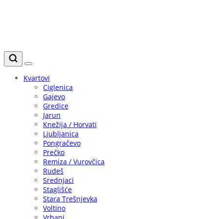
Kvartovi
Ciglenica
Gajevo
Gredice
Jarun
Knežija / Horvati
Ljubljanica
Pongračevo
Prečko
Remiza / Vurovčica
Rudeš
Srednjaci
Staglišće
Stara Trešnjevka
Voltino
Vrbani