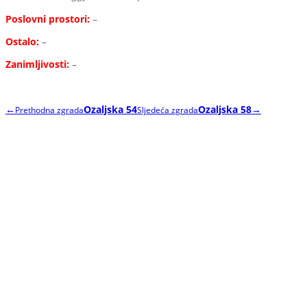
Poslovni prostori:
–
Ostalo:
–
Zanimljivosti:
–
←
Ozaljska 54
Ozaljska 58
→
Prethodna zgrada
Sljedeća zgrada