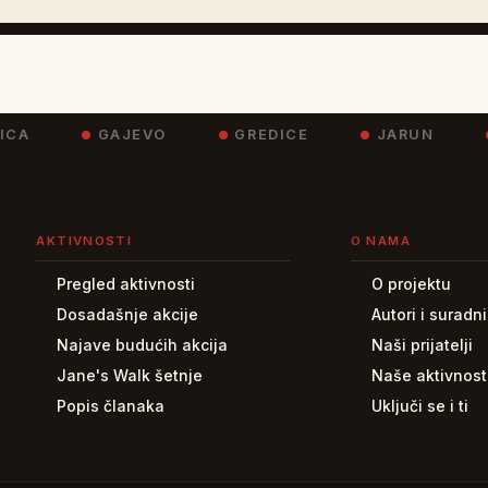
A
GAJEVO
GREDICE
JARUN
K
AKTIVNOSTI
O NAMA
Pregled aktivnosti
O projektu
Dosadašnje akcije
Autori i suradni
Najave budućih akcija
Naši prijatelji
Jane's Walk šetnje
Naše aktivnost
Popis članaka
Uključi se i ti