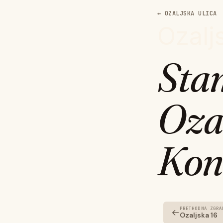
← OZALJSKA ULICA
Ozalj
Sta
Oza
Kon
PRETHODNA ZGRA
←
Ozaljska 16