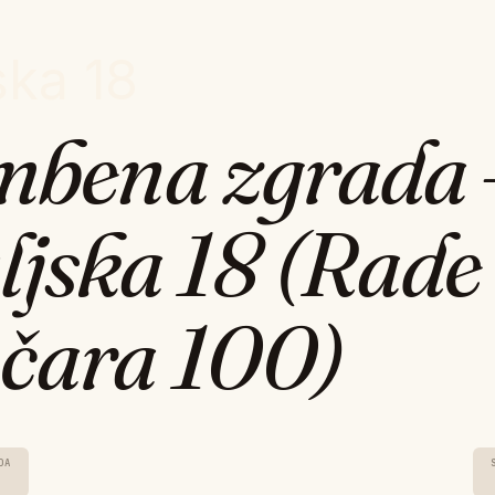
ska 18
mbena zgrada 
ljska 18 (Rade
čara 100)
DA