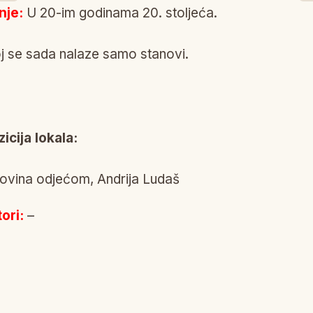
nje:
U 20-im godinama 20. stoljeća.
j se sada nalaze samo stanovi.
cija lokala:
ovina odjećom, Andrija Ludaš
ori:
–