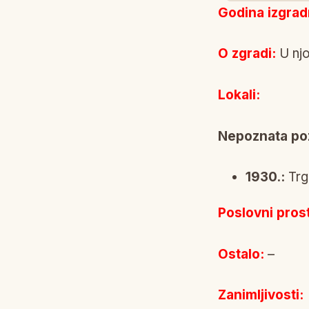
Godina izgrad
O zgradi:
U njo
Lokali:
Nepoznata pozi
1930.:
Trg
Poslovni prost
Ostalo:
–
Zanimljivosti: