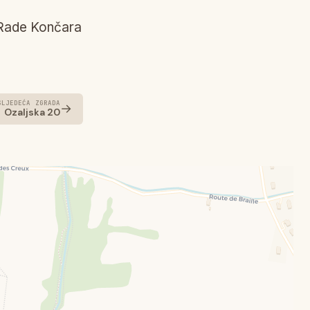
e Rade Končara
SLJEDEĆA ZGRADA
→
Ozaljska 20