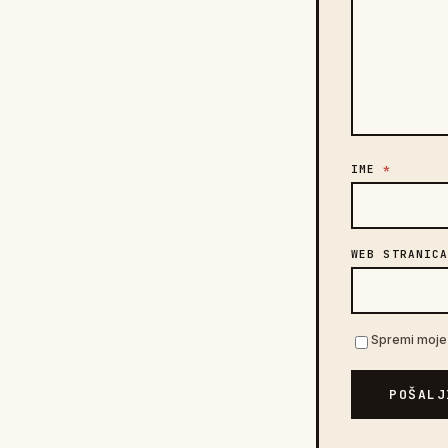
IME
*
WEB STRANIC
Spremi moje 
POŠALJ