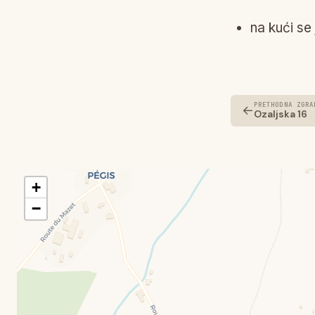
na kući se
PRETHODNA ZGRA
←
Ozaljska 16
+
−