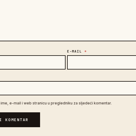
E-MAIL
*
A
ime, e-mail i web stranicu u pregledniku za sljedeći komentar.
I KOMENTAR