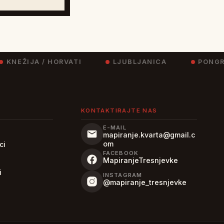
NEŽIJA / HORVATI
LJUBLJANICA
PONGRA
KONTAKTIRAJTE NAS
E-MAIL
mapiranje.kvarta@gmail.c
om
ci
FACEBOOK
MapiranjeTresnjevke
i
INSTAGRAM
@mapiranje_tresnjevke