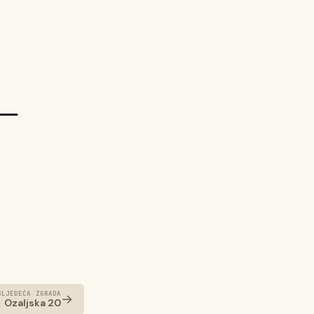
–
SLJEDEĆA ZGRADA
→
Ozaljska 20