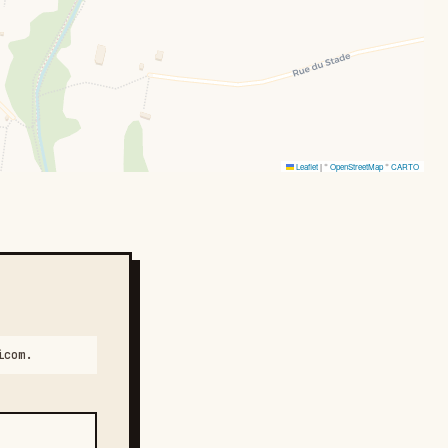
Leaflet
|
©
OpenStreetMap
©
CARTO
icom.