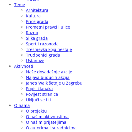
Teme
Arhitektura
Kultura
Priče grada
Prometni pravci i ulice
Razno
Slika grada
Sport i razonoda
Trešnjevka koja nestaje
Trudbenici grada
Ustanove
Aktivnosti
Naše dosadašnje akcije
Najava budućih akcija
Jane’s Walk šetnje u Zagrebu
Popis članaka
Povijest stranica
Uključi se i ti
O nama
O projektu
O našim aktivnostima
O našim prijateljima
O autorima i suradnicima