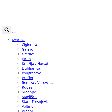
Kvartovi
Ciglenica
Gajevo
Gredice
Jarun
Knežija / Horvati
Ljubljanica
Pongračevo
Prečko
Remiza / Vurovčica
Rudeš
Srednjaci
Staglišće
Stara Trešnjevka
Voltino
Vrbani