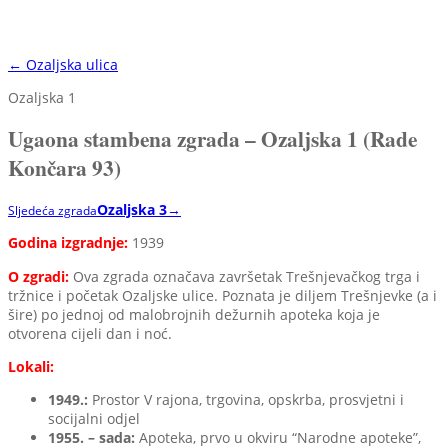
← Ozaljska ulica
Ozaljska 1
Ugaona stambena zgrada – Ozaljska 1 (Rade
Končara 93)
Ozaljska 3
→
Sljedeća zgrada
Godina izgradnje:
1939
O zgradi:
Ova zgrada označava završetak Trešnjevačkog trga i
tržnice i početak Ozaljske ulice. Poznata je diljem Trešnjevke (a i
šire) po jednoj od malobrojnih dežurnih apoteka koja je
otvorena cijeli dan i noć.
Lokali:
19
49.:
Prostor V rajona, trgovina, opskrba, prosvjetni i
socijalni odjel
1955. – sada:
Apoteka, prvo u okviru “Narodne apoteke”,