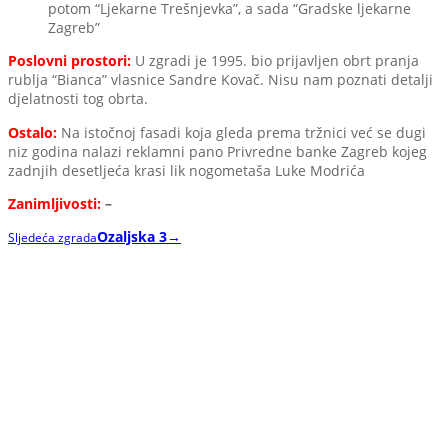
potom “Ljekarne Trešnjevka”, a sada “Gradske ljekarne
Zagreb”
Poslovni prostori:
U zgradi je 1995. bio prijavljen obrt pranja
rublja “Bianca” vlasnice Sandre Kovač. Nisu nam poznati detalji
djelatnosti tog obrta.
Ostalo:
Na istočnoj fasadi koja gleda prema tržnici već se dugi
niz godina nalazi reklamni pano Privredne banke Zagreb kojeg
zadnjih desetljeća krasi lik nogometaša Luke Modrića
Zanimljivosti:
–
Ozaljska 3
→
Sljedeća zgrada