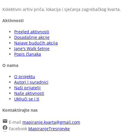
Kolektivni arhiv priča, lokacija i sjećanja zagrebačkog kvarta.
Aktivnosti
Pregled aktivnosti
Dosadašnje akcije
Najave budućih akcija
Jane's Walk šetnje
Popis članaka
O nama
O projektu
Autori i suradnici
Naši prijatelji
Naše aktivnosti
Uključi se i ti
Kontaktirajte nas
E-mail
mapiranje.kvarta@gmail.com
Facebook
MapiranjeTresnjevke