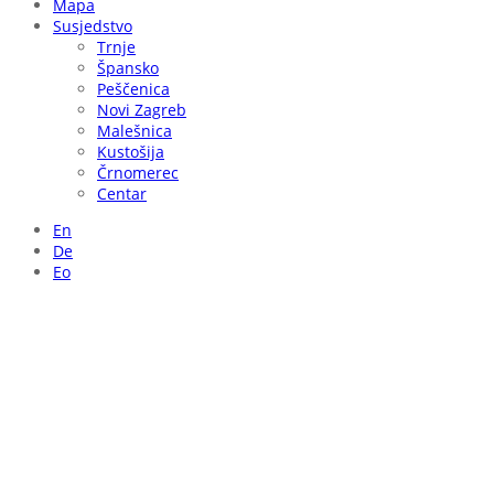
Mapa
Susjedstvo
Trnje
Špansko
Peščenica
Novi Zagreb
Malešnica
Kustošija
Črnomerec
Centar
En
De
Eo