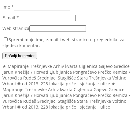
Ime
*
E-mail
*
Web stranica
Spremi moje ime, e-mail i web stranicu u pregledniku za
sljedeći komentar.
Pošalji komentar
★ Mapiranje Trešnjevke
Arhiv kvarta
Ciglenica
Gajevo
Gredice
Jarun
Knežija / Horvati
Ljubljanica
Pongračevo
Prečko
Remiza /
Vurovčica
Rudeš
Srednjaci
Staglišće
Stara Trešnjevka
Voltino
Vrbani
✺ od 2013.
228 lokacija
priče · sjećanja · ulice
★
Mapiranje Trešnjevke
Arhiv kvarta
Ciglenica
Gajevo
Gredice
Jarun
Knežija / Horvati
Ljubljanica
Pongračevo
Prečko
Remiza /
Vurovčica
Rudeš
Srednjaci
Staglišće
Stara Trešnjevka
Voltino
Vrbani
✺ od 2013.
228 lokacija
priče · sjećanja · ulice