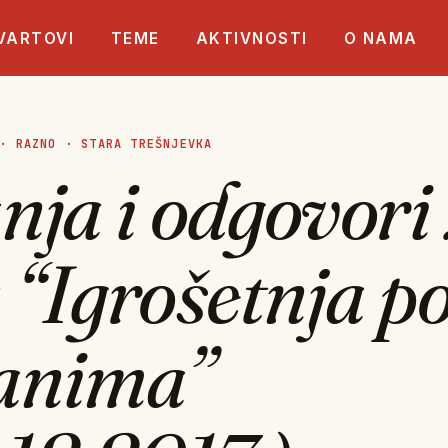
VARTOVI
TEME
AKTIVNOSTI
O NAMA
·
RAZNO
·
STARA TREŠNJEVKA
nja i odgovori
 “Igrošetnja p
anima”