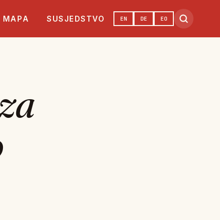
MAPA
SUSJEDSTVO
EN
DE
EO
 za
o