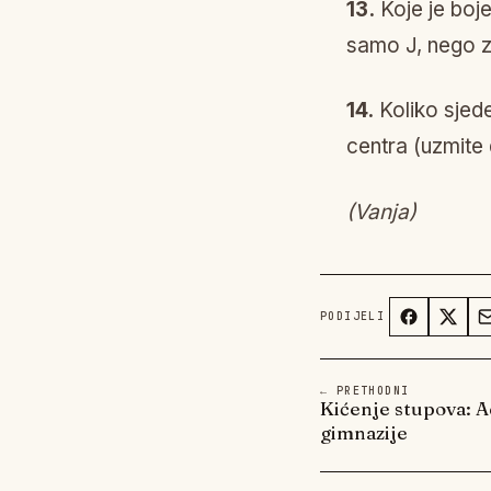
13.
Koje je boje
samo J, nego 
14.
Koliko sjed
centra (uzmite
(Vanja)
PODIJELI
← PRETHODNI
Kićenje stupova: Ad
gimnazije