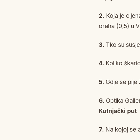
2.
Koja je cijen
oraha (0,5) u 
3.
Tko su susje
4.
Koliko škari
5
. Gdje se pij
6.
Optika Galle
Kutnjački put
7.
Na kojoj se 