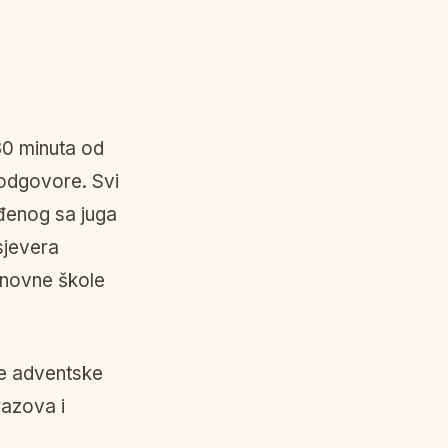
 30 minuta od
odgovore. Svi
đenog sa juga
sjevera
snovne škole
ne adventske
razova i