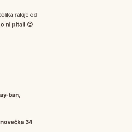
olika rakije od
 ni pitali 🙂
ay-ban,
inovečka 34