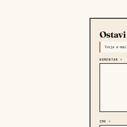
Ostavi
Tvoja e-mai
KOMENTAR
*
IME
*