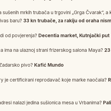
a sušenih mrkih trubača u trgovini „Grga Čvarak“, a k
Vivas baru?
33 kn trubače, za rakiju od oraha nismo
di od povjerenja?
Decentia market, Kutnjački put
ca ima na ulaznoj strani frizerskog salona Maya?
23
e Zadarsko pivo?
Kafić Mundo
ry je certificirani reprodavač koje marke naočala?
R
adresi nalazi jedina sušionica mesa u Vrbanima?
Pal