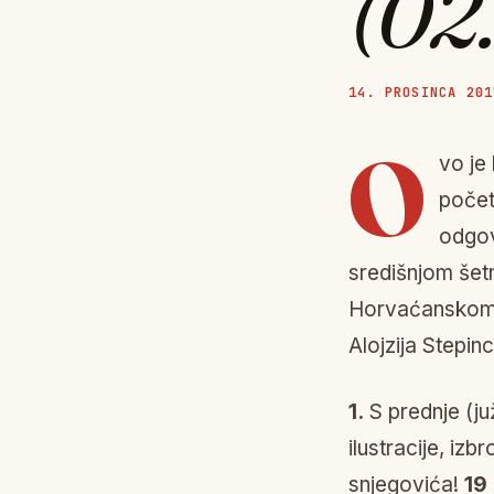
(02.
14. PROSINCA 201
O
vo je 
počet
odgov
središnjom šet
Horvaćanskom ce
Alojzija Stepinc
1.
S prednje (ju
ilustracije, iz
snjegovića!
19