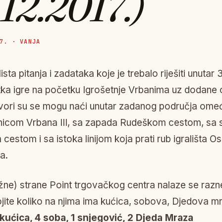
12.2017.)
7. · VANJA
lista pitanja i zadataka koje je trebalo riješiti unutar
ka igre na početku Igrošetnje Vrbanima uz dodane 
ori su se mogu naći unutar zadanog područja ome
nicom Vrbana III, sa zapada Rudeškom cestom, sa 
stom i sa istoka linijom koja prati rub igrališta O
a.
žne) strane Point trgovačkog centra nalaze se raz
brojite koliko na njima ima kućica, sobova, Djedova m
 kućica, 4 soba, 1 snjegović, 2 Djeda Mraza