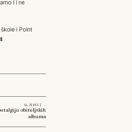
samo I i ne
škole i Point
4
SLJEDEĆI →
stalgiju obiteljskih
albuma