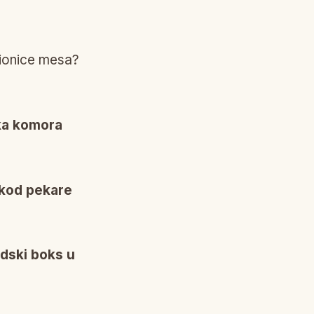
šionice mesa?
ka komora
 kod pekare
ndski boks u