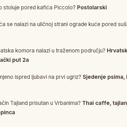
 p stoluje pored kafića Piccolo?
Postolarski
ća se nalazi na uličnoj strani ograde kuće pored su
atska komora nalazi u traženom području?
Hrvats
jački put 2a
njeno ispred ljubavi na prvi ugriz?
Sjedenje psima,
ačin Tajland prisutan u Vrbanima?
Thai caffe, tajla
epinca