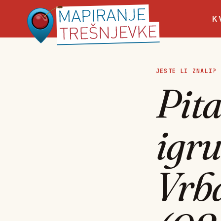
K
JESTE LI ZNALI?
Pita
igru
Vrb