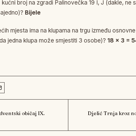
 kućni broj na zgradi Palinovečka 19 I, J (dakle, ne 
zajedno)?
Bijele
ećih mjesta ima na klupama na trgu između osnovne 
 da jedna klupa može smjestiti 3 osobe)?
18 x 3 = 5
ventski običaj IX.
Djelić Trnja kroz no