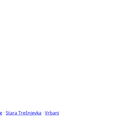
će
·
Stara Trešnjevka
·
Vrbani