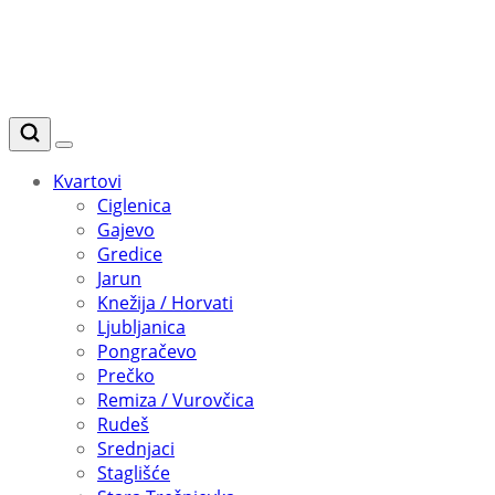
Kvartovi
Ciglenica
Gajevo
Gredice
Jarun
Knežija / Horvati
Ljubljanica
Pongračevo
Prečko
Remiza / Vurovčica
Rudeš
Srednjaci
Staglišće