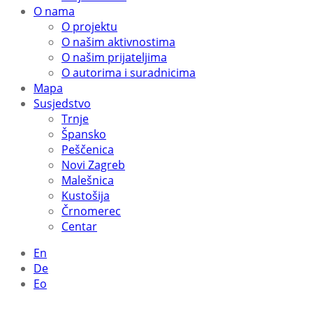
O nama
O projektu
O našim aktivnostima
O našim prijateljima
O autorima i suradnicima
Mapa
Susjedstvo
Trnje
Špansko
Peščenica
Novi Zagreb
Malešnica
Kustošija
Črnomerec
Centar
En
De
Eo