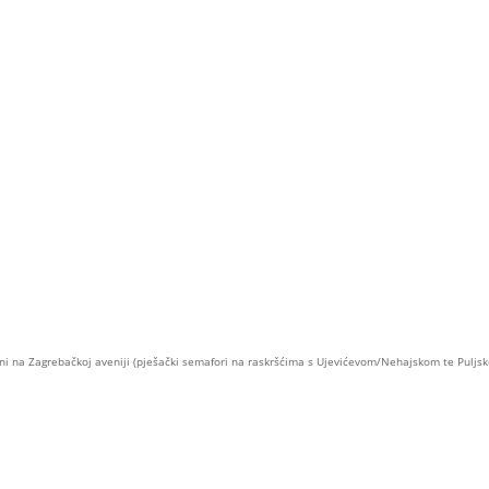
eni na Zagrebačkoj aveniji (pješački semafori na raskršćima s Ujevićevom/Nehajskom te Puljs