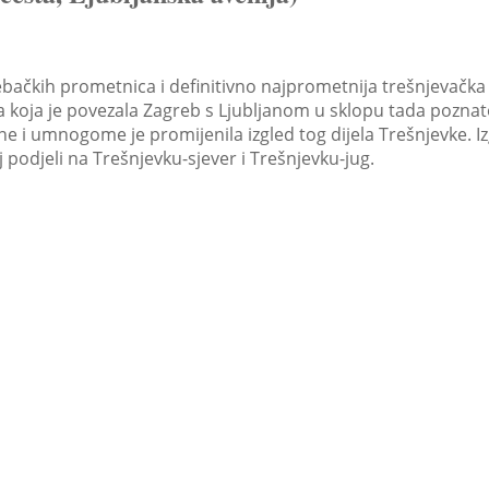
ebačkih prometnica i definitivno najprometnija trešnjevač
 koja je povezala Zagreb s Ljubljanom u sklopu tada poznato
 i umnogome je promijenila izgled tog dijela Trešnjevke. Iz
 podjeli na Trešnjevku-sjever i Trešnjevku-jug.