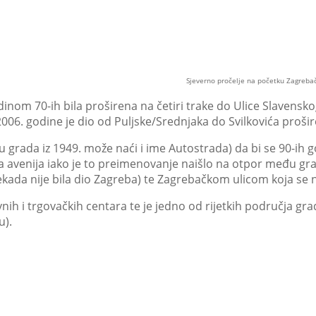
Sjeverno pročelje na početku Zagreba
dinom 70-ih bila proširena na četiri trake do Ulice Slavensk
6. godine je dio od Puljske/Srednjaka do Svilkovića prošir
nu grada iz 1949. može naći i ime Autostrada) da bi se 90-ih 
čka avenija iako je to preimenovanje naišlo na otpor među 
kada nije bila dio Zagreba) te Zagrebačkom ulicom koja se n
vnih i trgovačkih centara te je jedno od rijetkih područja g
u).