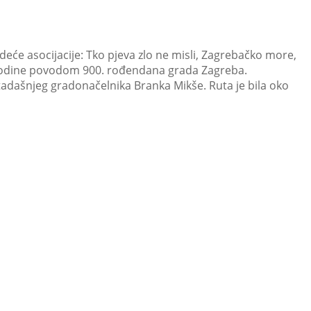
deće asocijacije: Tko pjeva zlo ne misli, Zagrebačko more,
. godine povodom 900. rođendana grada Zagreba.
 tadašnjeg gradonačelnika Branka Mikše. Ruta je bila oko