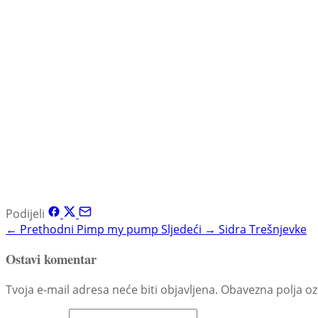
Podijeli
← Prethodni
Pimp my pump
Sljedeći →
Sidra Trešnjevke
Ostavi komentar
Tvoja e-mail adresa neće biti objavljena. Obavezna polja o