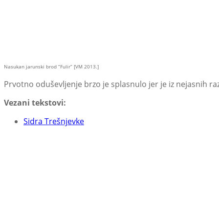
Nasukan jarunski brod “Fulir” [VM 2013.]
Prvotno oduševljenje brzo je splasnulo jer je iz nejasnih raz
Vezani tekstovi:
Sidra Trešnjevke