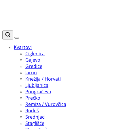
Kvartovi
Ciglenica
Gajevo
Gredice
Jarun
Knežija / Horvati
Ljubljanica
Pongračevo
Prečko
Remiza / Vurovčica
Rudeš
Srednjaci
Staglišće