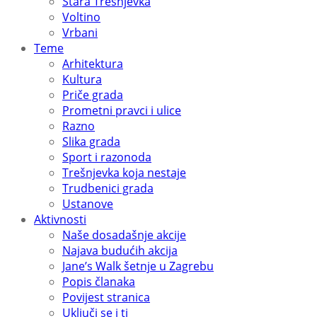
Stara Trešnjevka
Voltino
Vrbani
Teme
Arhitektura
Kultura
Priče grada
Prometni pravci i ulice
Razno
Slika grada
Sport i razonoda
Trešnjevka koja nestaje
Trudbenici grada
Ustanove
Aktivnosti
Naše dosadašnje akcije
Najava budućih akcija
Jane’s Walk šetnje u Zagrebu
Popis članaka
Povijest stranica
Uključi se i ti