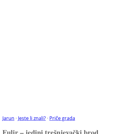
Jarun
·
Jeste li znali?
·
Priče grada
Fulir – jedini trešnjevački brod