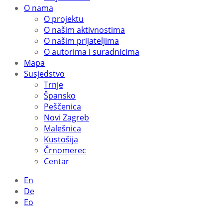
O nama
O projektu
O našim aktivnostima
O našim prijateljima
O autorima i suradnicima
Mapa
Susjedstvo
Trnje
Špansko
Peščenica
Novi Zagreb
Malešnica
Kustošija
Črnomerec
Centar
En
De
Eo