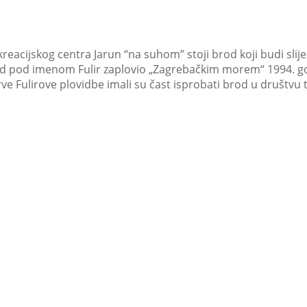
eacijskog centra Jarun “na suhom” stoji brod koji budi slije
j brod pod imenom Fulir zaplovio „Zagrebačkim morem“ 1994
rve Fulirove plovidbe imali su čast isprobati brod u društvu