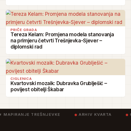
PRIČE GRADA
Tereza Kelam: Promjena modela stanovanja
na primjeru četvrti Trešnjevka-Sjever –
diplomski rad
CIGLENICA
Kvartovski mozaik: Dubravka Grublješić –
povijest obitelji Škabar
★ MAPIRANJE TREŠNJEVKE
ARHIV KVARTA
C