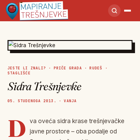
JESTE LI ZNALI?
·
PRIČE GRADA
·
RUDEŠ
·
STAGLIŠĆE
Sidra Trešnjevke
05. STUDENOGA 2013. · VANJA
D
va oveća sidra krase trešnjevačke
javne prostore – oba podalje od