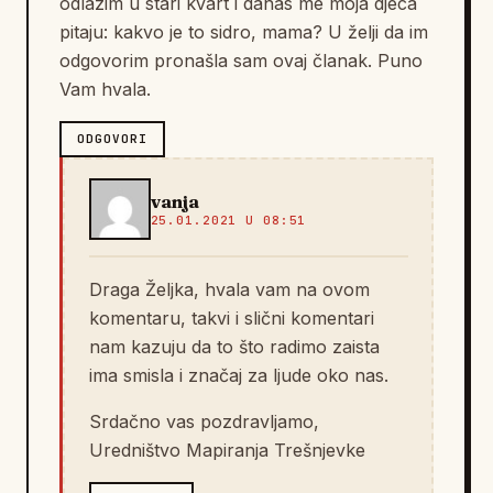
odlazim u stari kvart i danas me moja djeca
pitaju: kakvo je to sidro, mama? U želji da im
odgovorim pronašla sam ovaj članak. Puno
Vam hvala.
ODGOVORI
vanja
25.01.2021 U 08:51
Draga Željka, hvala vam na ovom
komentaru, takvi i slični komentari
nam kazuju da to što radimo zaista
ima smisla i značaj za ljude oko nas.
Srdačno vas pozdravljamo,
Uredništvo Mapiranja Trešnjevke