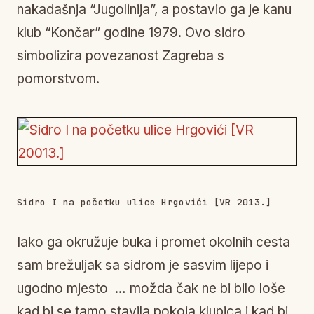
nakadašnja “Jugolinija”, a postavio ga je kanu
klub “Končar” godine 1979. Ovo sidro
simbolizira povezanost Zagreba s
pomorstvom.
Sidro I na početku ulice Hrgovići [VR 2013.]
Iako ga okružuje buka i promet okolnih cesta
sam brežuljak sa sidrom je sasvim lijepo i
ugodno mjesto … možda čak ne bi bilo loše
kad bi se tamo stavila pokoja klupica i kad bi