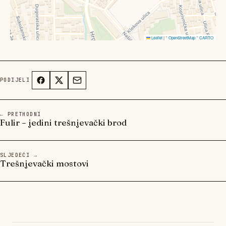
Leaflet
|
©
OpenStreetMap
©
CARTO
PODIJELI
← PRETHODNI
Fulir – jedini trešnjevački brod
SLJEDEĆI →
Trešnjevački mostovi