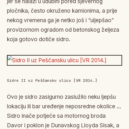
jer se nalazi u udubini pored sjevernog
pločnika, često okruženo kamionima, a prije
nekog vremena ga je netko još i “uljepšao”
provizornom ogradom od betonskog željeza
koja gotovo dotiče sidro.
Sidro II uz Peščansku ulicu [VR 2014.]
Ovo je sidro zasigurno zaslužilo neku ljepšu
lokaciju ili bar uređenje neposredne okolice …
Sidro inače potječe sa motornog broda
Davor i poklon je Dunavskog Lloyda Sisak, a