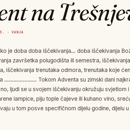
nt na Trešnje
3. · VANJA
ko je doba doba iščekivanja… doba iščekivanja Bo
vanja završetka polugodišta ili semestra, iščekivanj
, iščekivanja trenutaka odmora, trenutaka koje će
ma ………………… Tokom Adventa su zimski dani najkraći
 no, ljudi se u svojem iščekivanju okružuju svjetlom 
rene lampice, piju tople čajeve ili kuhano vino, sreću 
aju u tom posve specifičnom dijelu godine, dijelu u