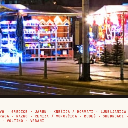
VO
·
GREDICE
·
JARUN
·
KNEŽIJA / HORVATI
·
LJUBLJANICA
RADA
·
RAZNO
·
REMIZA / VUROVČICA
·
RUDEŠ
·
SREDNJACI
·
VOLTINO
·
VRBANI