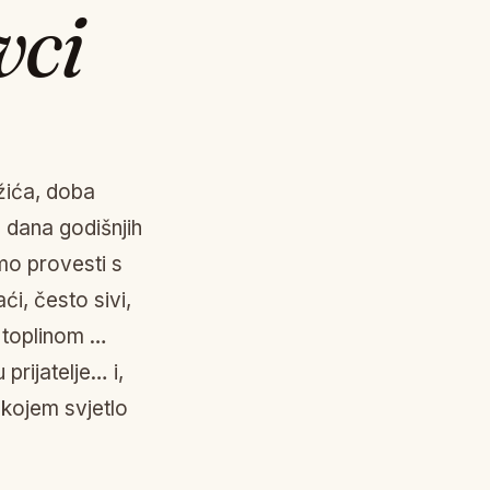
vci
žića, doba
a dana godišnjih
mo provesti s
, često sivi,
i toplinom …
prijatelje… i,
 kojem svjetlo