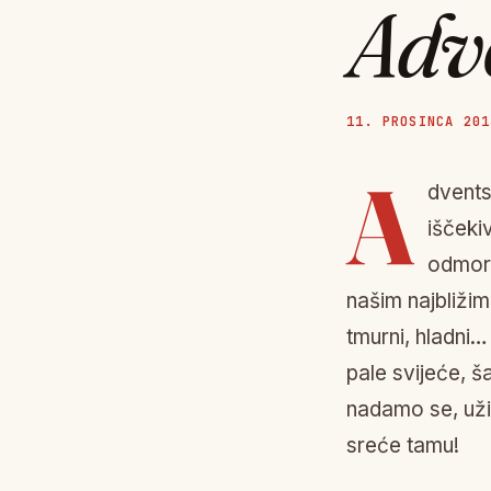
Adve
11. PROSINCA 201
A
dvents
iščeki
odmora
našim najbliži
tmurni, hladni…
pale svijeće, ša
nadamo se, uživ
sreće tamu!