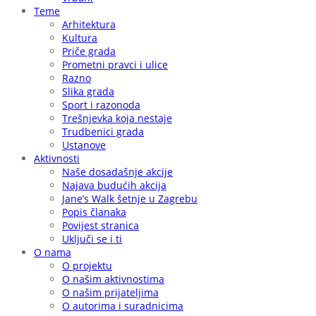
Teme
Arhitektura
Kultura
Priče grada
Prometni pravci i ulice
Razno
Slika grada
Sport i razonoda
Trešnjevka koja nestaje
Trudbenici grada
Ustanove
Aktivnosti
Naše dosadašnje akcije
Najava budućih akcija
Jane’s Walk šetnje u Zagrebu
Popis članaka
Povijest stranica
Uključi se i ti
O nama
O projektu
O našim aktivnostima
O našim prijateljima
O autorima i suradnicima