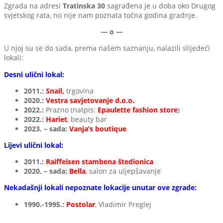
Zgrada na adresi
Tratinska 30
sagrađena je u doba oko Drugog
svjetskog rata, no nije nam poznata točna godina gradnje.
— o —
U njoj su se do sada, prema našem saznanju, nalazili slijedeći
lokali:
Desni ulični lokal:
2011.:
Snail,
trgovina
2020.:
Vestra savjetovanje d.o.o.
2022.:
Prazno (natpis:
Epaulette fashion store
)
2022.:
Hariet
, beauty bar
2023. – sada:
Vanja’s boutique
Lijevi ulični lokal:
2011.:
Raiffeisen stambena štedionica
2020. – sada:
Bella
, salon za uljepšavanje
Nekadašnji lokali nepoznate lokacije unutar ove zgrade:
1990.-1995.:
Postolar
, Vladimir Preglej