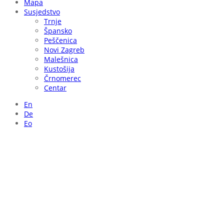
Mapa
Susjedstvo
Trnje
Špansko
Peščenica
Novi Zagreb
Malešnica
Kustošija
Črnomerec
Centar
En
De
Eo