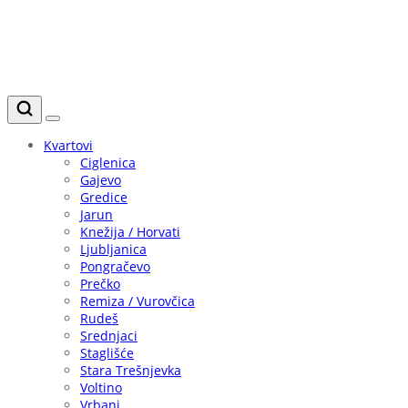
Kvartovi
Ciglenica
Gajevo
Gredice
Jarun
Knežija / Horvati
Ljubljanica
Pongračevo
Prečko
Remiza / Vurovčica
Rudeš
Srednjaci
Staglišće
Stara Trešnjevka
Voltino
Vrbani