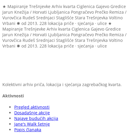
★ Mapiranje Trešnjevke
Arhiv kvarta
Ciglenica
Gajevo
Gredice
Jarun
Knežija / Horvati
Ljubljanica
Pongračevo
Prečko
Remiza /
Vurovčica
Rudeš
Srednjaci
Staglišće
Stara Trešnjevka
Voltino
Vrbani
✺ od 2013.
228 lokacija
priče · sjećanja · ulice
★
Mapiranje Trešnjevke
Arhiv kvarta
Ciglenica
Gajevo
Gredice
Jarun
Knežija / Horvati
Ljubljanica
Pongračevo
Prečko
Remiza /
Vurovčica
Rudeš
Srednjaci
Staglišće
Stara Trešnjevka
Voltino
Vrbani
✺ od 2013.
228 lokacija
priče · sjećanja · ulice
Kolektivni arhiv priča, lokacija i sjećanja zagrebačkog kvarta.
Aktivnosti
Pregled aktivnosti
Dosadašnje akcije
Najave budućih akcija
Jane's Walk šetnje
Popis članaka