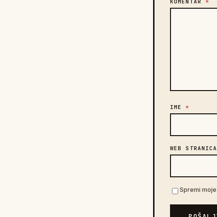
KOMENTAR
*
IME
*
WEB STRANIC
Spremi moje 
POŠALJ