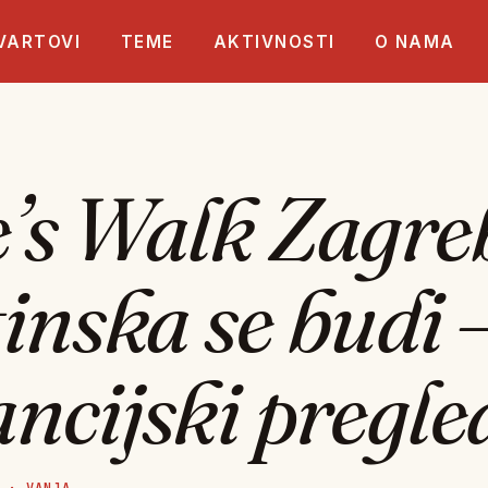
VARTOVI
TEME
AKTIVNOSTI
O NAMA
’s Walk Zagre
inska se budi 
ncijski pregle