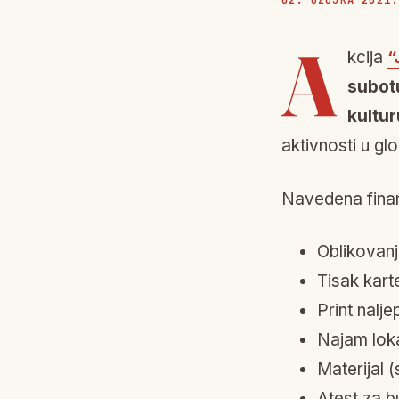
02. OŽUJKA 2021.
A
kcija
“
subot
kultu
aktivnosti u g
Navedena finan
Oblikovanj
Tisak karte
Print nalje
Najam loka
Materijal (
Atest za b