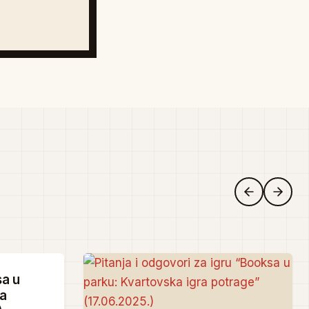
sa u
ra