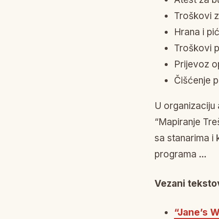
Troškovi 
Hrana i pi
Troškovi 
Prijevoz 
Čišćenje p
U organizaciju a
“Mapiranje Treš
sa stanarima i 
programa …
Vezani tekstov
“Jane’s W