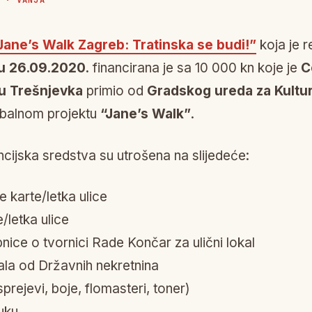
 · VANJA
Jane’s Walk Zagreb: Tratinska se budi!”
koja je r
u 26.09.2020.
financirana je sa 10 000 kn koje je
C
ru Trešnjevka
primio od
Gradskog ureda za Kultu
lobalnom projektu
“Jane’s Walk”
.
cijska sredstva su utrošena na slijedeće:
e karte/letka ulice
/letka ulice
pnice o tvornici Rade Končar za ulični lokal
la od Državnih nekretnina
sprejevi, boje, flomasteri, toner)
uku