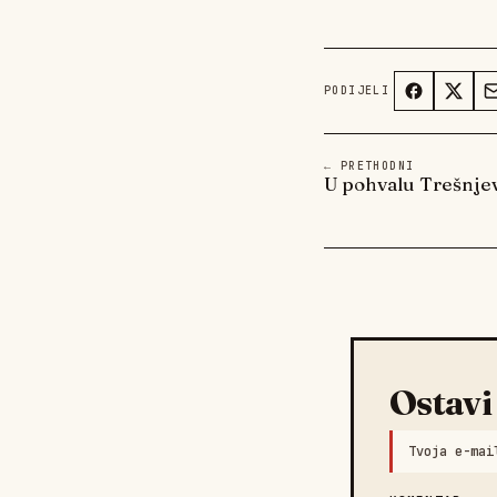
PODIJELI
← PRETHODNI
U pohvalu Trešnjeva
Ostavi
Tvoja e-mai