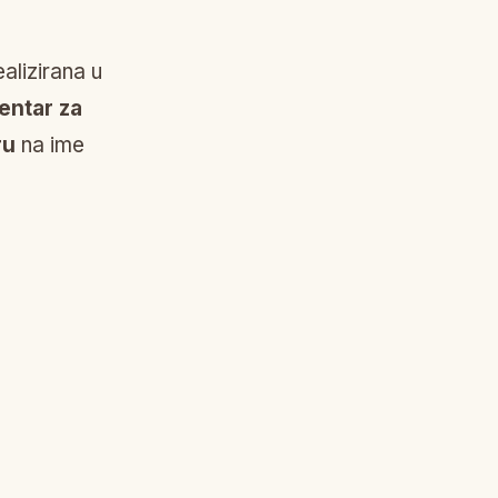
ealizirana u
entar za
ru
na ime