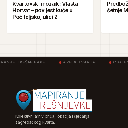
Kvartovski mozaik: Vlasta
Predbož
Horvat – povijest kuće u
šetnje M
Počiteljskoj ulici 2
RANJE TREŠNJEVKE
ARHIV KVARTA
CIGLEN
Kolektivni arhiv priča, lokacija i sjećanja
zagrebačkog kvarta.