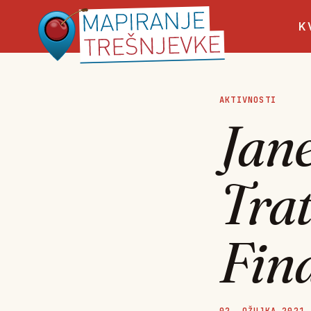
K
AKTIVNOSTI
Jane
Trat
Fina