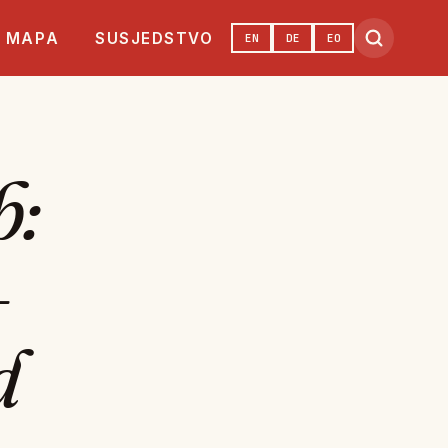
MAPA
SUSJEDSTVO
EN
DE
EO
b:
–
d