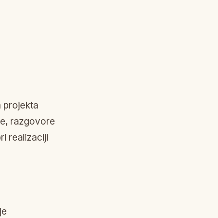
a projekta
ice, razgovore
 realizaciji
je