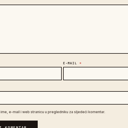
E-MAIL
*
A
ime, e-mail i web stranicu u pregledniku za sljedeći komentar.
I KOMENTAR