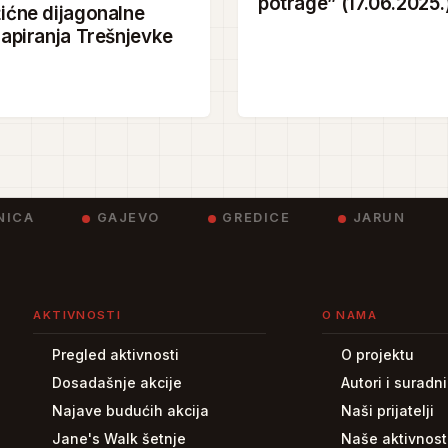
potrage” (17.06.2025.
ićne dijagonalne
apiranja Trešnjevke
ICA
GAJEVO
GREDICE
JARUN
AKTIVNOSTI
O NAMA
Pregled aktivnosti
O projektu
Dosadašnje akcije
Autori i suradni
Najave budućih akcija
Naši prijatelji
Jane's Walk šetnje
Naše aktivnost