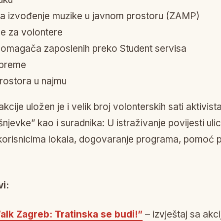
za izvođenje muzike u javnom prostoru (ZAMP)
će za volontere
pomagača zaposlenih preko Student servisa
opreme
rostora u najmu
kcije uložen je i velik broj volonterskih sati aktivist
njevke” kao i suradnika: U istraživanje povijesti ul
korisnicima lokala, dogovaranje programa, pomoć pri
i:
alk Zagreb: Tratinska se budi!”
– izvještaj sa akci