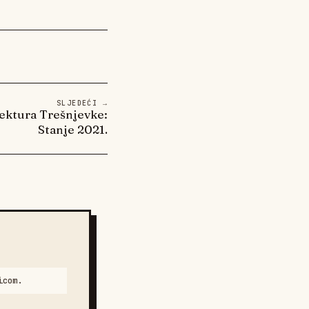
SLJEDEĆI →
tektura Trešnjevke:
Stanje 2021.
icom.