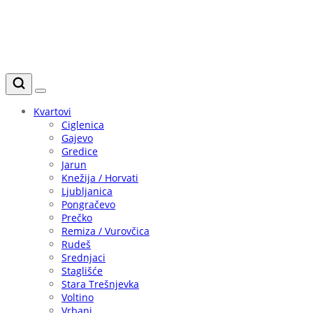
Kvartovi
Ciglenica
Gajevo
Gredice
Jarun
Knežija / Horvati
Ljubljanica
Pongračevo
Prečko
Remiza / Vurovčica
Rudeš
Srednjaci
Staglišće
Stara Trešnjevka
Voltino
Vrbani