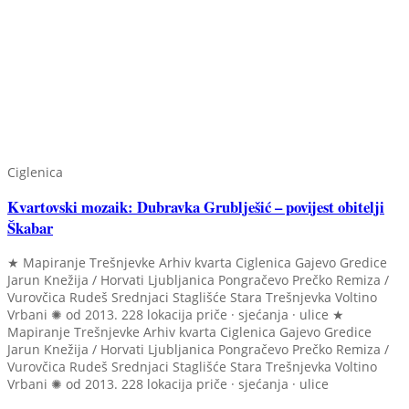
Ciglenica
Kvartovski mozaik: Dubravka Grublješić – povijest obitelji
Škabar
★ Mapiranje Trešnjevke
Arhiv kvarta
Ciglenica
Gajevo
Gredice
Jarun
Knežija / Horvati
Ljubljanica
Pongračevo
Prečko
Remiza /
Vurovčica
Rudeš
Srednjaci
Staglišće
Stara Trešnjevka
Voltino
Vrbani
✺ od 2013.
228 lokacija
priče · sjećanja · ulice
★
Mapiranje Trešnjevke
Arhiv kvarta
Ciglenica
Gajevo
Gredice
Jarun
Knežija / Horvati
Ljubljanica
Pongračevo
Prečko
Remiza /
Vurovčica
Rudeš
Srednjaci
Staglišće
Stara Trešnjevka
Voltino
Vrbani
✺ od 2013.
228 lokacija
priče · sjećanja · ulice