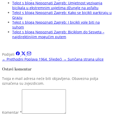
Tekst s bloga Nepoznati Zagreb: Umjetnost vezivanja
bicikala u ekstremnim uvjetima džungle na asfaltu
Tekst s bloga Nepoznati Zagreb: Kako se bicikli parkiraju u
Grazu
Tekst s bloga Nepoznati Zagreb: I bicikli vole biti na
suhom
Tekst s bloga Nepoznati Zagreb: Biciklom do Sesveta –
najdirektinijim mogućim putem
Podijeli
← Prethodni
Poplava 1964.
Sljedeći →
Sunčana strana ulice
Ostavi komentar
Tvoja e-mail adresa neće biti objavljena. Obavezna polja
označena su zvjezdicom.
Komentar
*