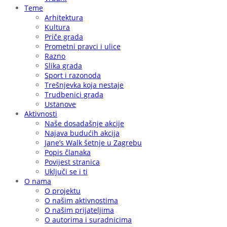
Teme
Arhitektura
Kultura
Priče grada
Prometni pravci i ulice
Razno
Slika grada
Sport i razonoda
Trešnjevka koja nestaje
Trudbenici grada
Ustanove
Aktivnosti
Naše dosadašnje akcije
Najava budućih akcija
Jane’s Walk šetnje u Zagrebu
Popis članaka
Povijest stranica
Uključi se i ti
O nama
O projektu
O našim aktivnostima
O našim prijateljima
O autorima i suradnicima