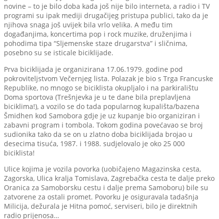
novine – to je bilo doba kada još nije bilo interneta, a radio i TV
programi su ipak mediji drugačijeg pristupa publici, tako da je
njihova snaga još uvijek bila vrlo velika. A među tim
događanjima, koncertima pop i rock muzike, druženjima i
pohodima tipa “Sljemenske staze drugarstva” i sličnima,
posebno su se isticale biciklijade.
Prva biciklijada je organizirana 17.06.1979. godine pod
pokroviteljstvom Večernjeg lista. Polazak je bio s Trga Francuske
Republike, no mnogo se biciklista okupljalo i na parkiralištu
Doma sportova (Trešnjevka je u te dane bila preplavljena
biciklima!), a vozilo se do tada popularnog kupališta/bazena
Šmidhen kod Samobora gdje je uz kupanje bio organiziran i
zabavni program i tombola. Tokom godina povećavao se broj
sudionika tako da se on u zlatno doba biciklijada brojao u
desecima tisuća, 1987. i 1988. sudjelovalo je oko 25 000
biciklista!
Ulice kojima je vozila povorka (uobičajeno Magazinska cesta,
Zagorska, Ulica kralja Tomislava, Zagrebačka cesta te dalje preko
Oranica za Samoborsku cestu i dalje prema Samoboru) bile su
zatvorene za ostali promet. Povorku je osiguravala tadašnja
Milicija, dežurala je Hitna pomoć, serviseri, bilo je direktnih
radio prijenosa…