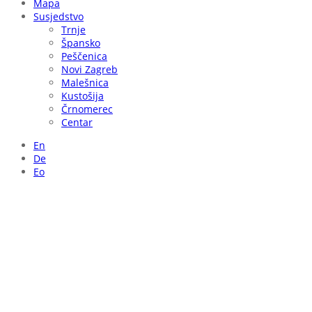
Mapa
Susjedstvo
Trnje
Špansko
Peščenica
Novi Zagreb
Malešnica
Kustošija
Črnomerec
Centar
En
De
Eo