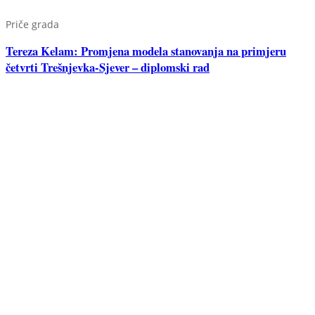
Priče grada
Tereza Kelam: Promjena modela stanovanja na primjeru
četvrti Trešnjevka-Sjever – diplomski rad