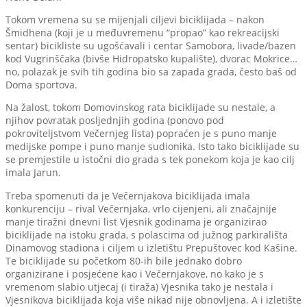
Tokom vremena su se mijenjali ciljevi biciklijada – nakon
Šmidhena (koji je u međuvremenu “propao” kao rekreacijski
sentar) bicikliste su ugošćavali i centar Samobora, livade/bazen
kod Vugrinščaka (bivše Hidropatsko kupalište), dvorac Mokrice…
no, polazak je svih tih godina bio sa zapada grada, često baš od
Doma sportova.
Na žalost, tokom Domovinskog rata biciklijade su nestale, a
njihov povratak posljednjih godina (ponovo pod
pokroviteljstvom Večernjeg lista) popraćen je s puno manje
medijske pompe i puno manje sudionika. Isto tako biciklijade su
se premjestile u istočni dio grada s tek ponekom koja je kao cilj
imala Jarun.
Treba spomenuti da je Večernjakova biciklijada imala
konkurenciju – rival Večernjaka, vrlo cijenjeni, ali značajnije
manje tiražni dnevni list Vjesnik godinama je organizirao
biciklijade na istoku grada, s polascima od južnog parkirališta
Dinamovog stadiona i ciljem u izletištu Prepuštovec kod Kašine.
Te biciklijade su početkom 80-ih bile jednako dobro
organizirane i posjećene kao i Večernjakove, no kako je s
vremenom slabio utjecaj (i tiraža) Vjesnika tako je nestala i
Vjesnikova biciklijada koja više nikad nije obnovljena. A i izletište