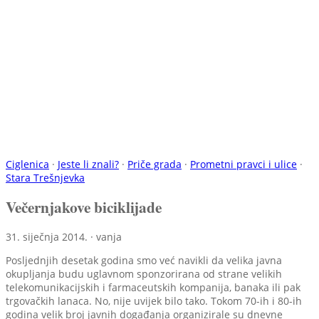
Ciglenica
·
Jeste li znali?
·
Priče grada
·
Prometni pravci i ulice
·
Stara Trešnjevka
Večernjakove biciklijade
31. siječnja 2014. · vanja
Posljednjih desetak godina smo već navikli da velika javna
okupljanja budu uglavnom sponzorirana od strane velikih
telekomunikacijskih i farmaceutskih kompanija, banaka ili pak
trgovačkih lanaca. No, nije uvijek bilo tako. Tokom 70-ih i 80-ih
godina velik broj javnih događanja organizirale su dnevne