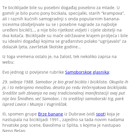
Te biciklijade bile su posebni događaj posebno za mlade. U
gomili je bilo puno pony bicikala, specijalki, starih “krampova”,
ali i raznih kućnih samogradnji s onda popularnim banana-
sicevima (dodjeljivale su se i posebne nagrade za najbolje
uređeni bicikl!)…, a nije bilo rijetkost vidjeti i cijele obitelji na
dva kotača. Biciklijade su inače održavane krajem proljeća i bile
su idealni događaji kojima se građanstvo polako “ugrijavalo” za
dolazak ljeta, završetak školske godine…
Iz toga vremena ostalo je, na žalost, tek nekoliko zapisa na
webu:
Evo jednog iz povijesne rubrike
Samoborskog glasnika
:
29. svibnja 1988. Samobor je bio grad bicikla i biciklista. Okupila ih
je, i to nebrojeno mnoštvo, deseta po redu Večernjakova biciklijada.
Središte svih zbivanja na ovoj tradicionalnoj manifestaciji ovaj put
nije bio Šmidhen, već Samobor, i to središnji samoborski trg, park
ispred Lavice i Muzeja i Vugrinščak.
Ili, spomen grupe
Brze banane
iz Dubrave (vidi
spot
) koja je
nastupala na biciklijadi 1991., zajedno sa tada novim nadama
hrvatske pop scene, Đavolima iz Splita, s kojima je nastupao
Neno Belan.