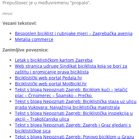
Prepuštovec je u međuvremenu “propalo”.
(Vanja)
Vezani tekstovi:
Besposlen biciklist i rubnjake mjeri – Zagrebačka avenija
Metalia commerce
Zanimljive poveznice:
Letak s biciklističkom kartom Zagreba
Web stranica udruge Sindikat biciklista koja se bori za
zaštitu i promicanje prava biciklista
Biciklistički web portal Pedala.hr
Biciklistički web portal MojBicikl.hr
Tekst s bloga Nepoznati Zagreb: Biciklom kući – Jelačić
plac – Črnomerec – Špansko – Prečko
Tekst s bloga Nepoznati Zagreb: Biciklistička staza uz ulicu
grada Vukovara: Najvažnija biciklistička magistrala
Tekst s bloga Nepoznati Zagreb: Biciklistička inspekcija u
akciji – Trakošćanska ulica
Tekst s bloga Nepoznati Zagreb: Zagreb i Graz gledani s
biciklističkog sica
Tekst s bloga Nepoznati Zagreb: Ponovo biciklom u Grazu