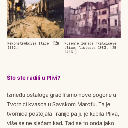
Rekonstrukcija Ilice. [ŽB
Rušenje zgrada Tkalčićeve
1992.]
ulice, listopad 1983. [ŽB
1983.]
Što ste radili u Plivi?
Između ostaloga gradili smo nove pogone u
Tvornici kvasca u Savskom Marofu. Ta je
tvornica postojala i ranije pa ju je kupila Pliva,
više se ne sjećam kad. Tad se to onda jako