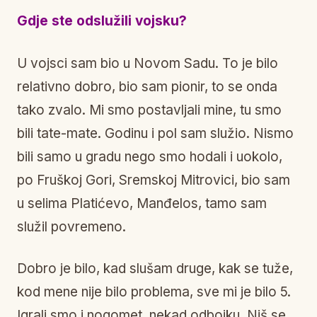
Gdje ste odslužili vojsku?
U vojsci sam bio u Novom Sadu. To je bilo
relativno dobro, bio sam pionir, to se onda
tako zvalo. Mi smo postavljali mine, tu smo
bili tate-mate. Godinu i pol sam služio. Nismo
bili samo u gradu nego smo hodali i uokolo,
po Fruškoj Gori, Sremskoj Mitrovici, bio sam
u selima Platićevo, Manđelos, tamo sam
služil povremeno.
Dobro je bilo, kad slušam druge, kak se tuže,
kod mene nije bilo problema, sve mi je bilo 5.
Igrali smo i nogomet, nekad odbojku. Niš se