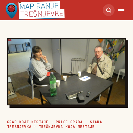
GRAD KOJI NESTAJE
·
PRIČE GRADA
·
STARA
TREŠNJEVKA
·
TREŠNJEVKA KOJA NESTAJE