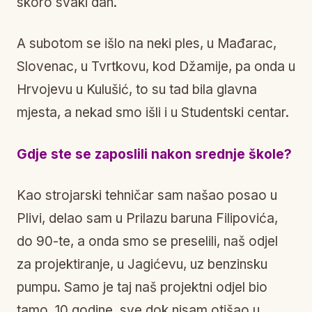
skoro svaki dan.
A subotom se išlo na neki ples, u Mađarac,
Slovenac, u Tvrtkovu, kod Džamije, pa onda u
Hrvojevu u Kulušić, to su tad bila glavna
mjesta, a nekad smo išli i u Studentski centar.
Gdje ste se zaposlili nakon srednje škole?
Kao strojarski tehničar sam našao posao u
Plivi, delao sam u Prilazu baruna Filipovića,
do 90-te, a onda smo se preselili, naš odjel
za projektiranje, u Jagićevu, uz benzinsku
pumpu. Samo je taj naš projektni odjel bio
tamo, 10 godine, sve dok nisam otišao u