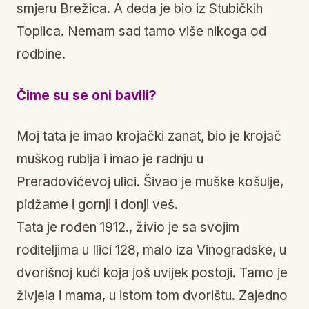
smjeru Brežica. A deda je bio iz Stubičkih
Toplica. Nemam sad tamo više nikoga od
rodbine.
Čime su se oni bavili?
Moj tata je imao krojački zanat, bio je krojač
muškog rublja i imao je radnju u
Preradovićevoj ulici. Šivao je muške košulje,
pidžame i gornji i donji veš.
Tata je rođen 1912., živio je sa svojim
roditeljima u Ilici 128, malo iza Vinogradske, u
dvorišnoj kući koja još uvijek postoji. Tamo je
živjela i mama, u istom tom dvorištu. Zajedno