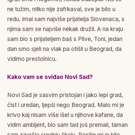
ne tužim, nitko nije zafrkaval, sve je bilo u
redu. Imal sam najviše prijatelja Slovenaca, s
njima sam se najviše nekak družil. A na kraju
sam bio s prijateljem baš s Plive, Toni, jedan
dan smo sjeli na vlak pa otišli u Beograd, da
vidimo prestolnicu.
Kako vam se sviđao Novi Sad?
Novi Sad je sasvim pristojan i jako lepi grad,
čist i uredan, ljepši nego Beograd. Malo mi je
krivo kaj nisam više išel u njihove kafane, da
vidim ambijent, bio sam tad još premali, taman
sam završio srednju školu. Poslije mi je bilo