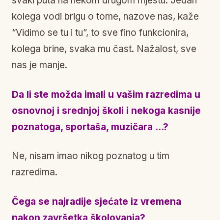
svaki puta na nekom drugom mjestu. Jedan
kolega vodi brigu o tome, nazove nas, kaže
“Vidimo se tu i tu”, to sve fino funkcionira,
kolega brine, svaka mu čast. Nažalost, sve
nas je manje.
Da li ste možda imali u vašim razredima u
osnovnoj i srednjoj školi i nekoga kasnije
poznatoga, sportaša, muzičara …?
Ne, nisam imao nikog poznatog u tim
razredima.
Čega se najradije sjećate iz vremena
nakon završetka školovanja?