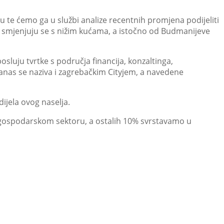
 te ćemo ga u službi analize recentnih promjena podijeliti
ekti smjenjuju se s nižim kućama, a istočno od Budmanijeve
osluju tvrtke s područja financija, konzaltinga,
danas se naziva i zagrebačkim Cityjem, a navedene
ijela ovog naselja.
 gospodarskom sektoru, a ostalih 10% svrstavamo u