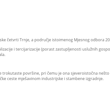
ske četvrti Trnje, a područje istoimenog Mjesnog odbora 20
zacije i tercijarizacije (porast zastupljenosti uslužnih gospo
la.
ije trokutaste površine, pri čemu je ona sjeveroistočna nešt
ke ceste mješavinom industrijske i stambene izgradnje.