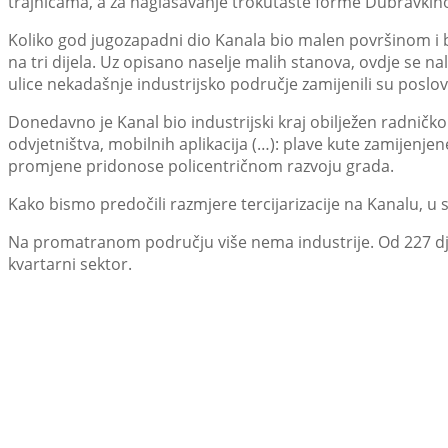
trajnicama, a za naglašavanje trokutaste forme Dubravkino
Koliko god jugozapadni dio Kanala bio malen površinom i b
na tri dijela. Uz opisano naselje malih stanova, ovdje se na
ulice nekadašnje industrijsko područje zamijenili su poslovn
Donedavno je Kanal bio industrijski kraj obilježen radničkom
odvjetništva, mobilnih aplikacija (…): plave kute zamijenj
promjene pridonose policentričnom razvoju grada.
Kako bismo predočili razmjere tercijarizacije na Kanalu, u 
Na promatranom području više nema industrije. Od 227 dj
kvartarni sektor.