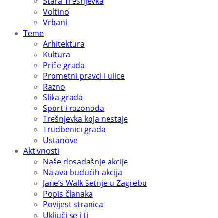
Stara Trešnjevka
Voltino
Vrbani
Teme
Arhitektura
Kultura
Priče grada
Prometni pravci i ulice
Razno
Slika grada
Sport i razonoda
Trešnjevka koja nestaje
Trudbenici grada
Ustanove
Aktivnosti
Naše dosadašnje akcije
Najava budućih akcija
Jane’s Walk šetnje u Zagrebu
Popis članaka
Povijest stranica
Uključi se i ti