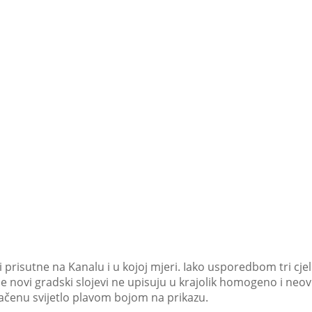
ti prisutne na Kanalu i u kojoj mjeri. Iako usporedbom tri c
e novi gradski slojevi ne upisuju u krajolik homogeno i n
načenu svijetlo plavom bojom na prikazu.