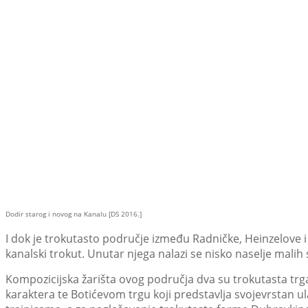
Dodir starog i novog na Kanalu [DS 2016.]
I dok je trokutasto područje između Radničke, Heinzelove i
kanalski trokut. Unutar njega nalazi se nisko naselje malih 
Kompozicijska žarišta ovog područja dva su trokutasta trga
karaktera te Botićevom trgu koji predstavlja svojevrstan u