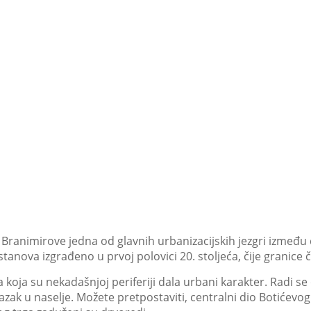
 Branimirove jedna od glavnih urbanizacijskih jezgri između
stanova izgrađeno u prvoj polovici 20. stoljeća, čije granice
 koja su nekadašnjoj periferiji dala urbani karakter. Radi s
lazak u naselje. Možete pretpostaviti, centralni dio Botićevo