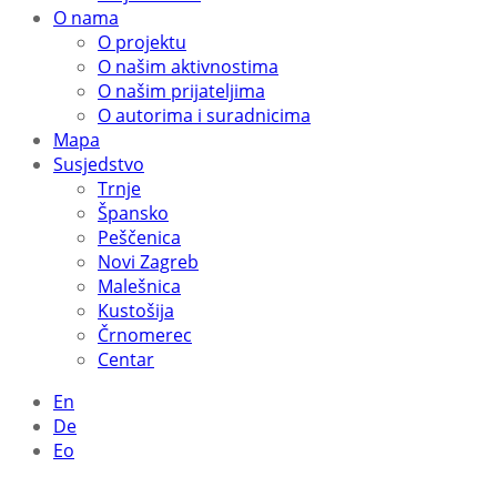
O nama
O projektu
O našim aktivnostima
O našim prijateljima
O autorima i suradnicima
Mapa
Susjedstvo
Trnje
Špansko
Peščenica
Novi Zagreb
Malešnica
Kustošija
Črnomerec
Centar
En
De
Eo