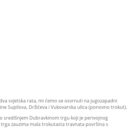
 dva svjetska rata, mi ćemo se osvrnuti na jugozapadni
 čine Supilova, Držićeva i Vukovarska ulica (ponovno trokut).
e o središnjem Dubravkinom trgu koji je perivojnog
g trga zauzima mala trokutasta travnata površina s