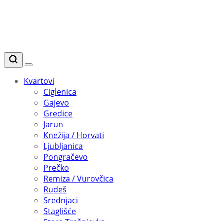
Kvartovi
Ciglenica
Gajevo
Gredice
Jarun
Knežija / Horvati
Ljubljanica
Pongračevo
Prečko
Remiza / Vurovčica
Rudeš
Srednjaci
Staglišće