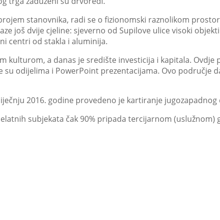
g trga zaduženi su drvoredi.
rojem stanovnika, radi se o fizionomski raznolikom prostoru
laze još dvije cjeline: sjeverno od Supilove ulice visoki obj
i centri od stakla i aluminija.
 kulturom, a danas je središte investicija i kapitala. Ovdje p
ene su odijelima i PowerPoint prezentacijama. Ovo područje 
siječnju 2016. godine provedeno je kartiranje jugozapadnog d
elatnih subjekata čak 90% pripada tercijarnom (uslužnom)