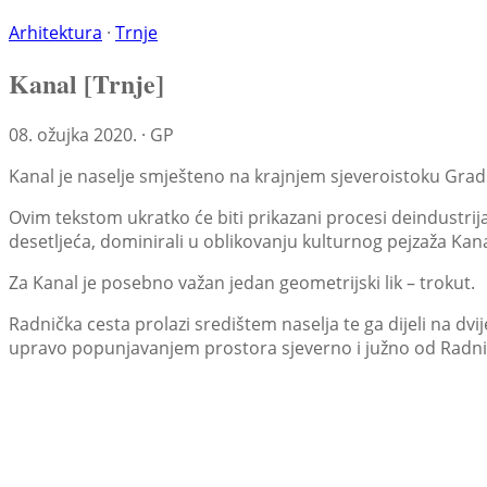
Arhitektura
·
Trnje
Kanal [Trnje]
08. ožujka 2020. · GP
Kanal je naselje smješteno na krajnjem sjeveroistoku Grad
Ovim tekstom ukratko će biti prikazani procesi deindustrijali
desetljeća, dominirali u oblikovanju kulturnog pejzaža Kana
Za Kanal je posebno važan jedan geometrijski lik – trokut.
Radnička cesta prolazi središtem naselja te ga dijeli na dv
upravo popunjavanjem prostora sjeverno i južno od Radnič