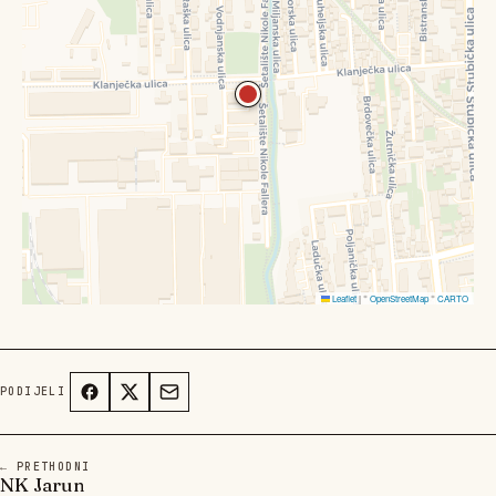
Leaflet
|
©
OpenStreetMap
©
CARTO
PODIJELI
← PRETHODNI
NK Jarun