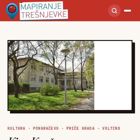
KULTURA
·
PONGRAČEVO
·
PRIČE GRADA
·
VOLTINO