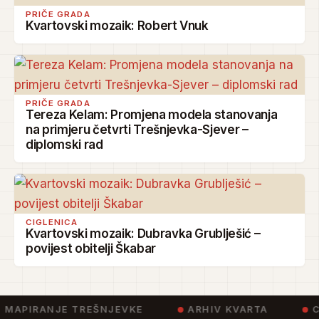
PRIČE GRADA
Kvartovski mozaik: Robert Vnuk
PRIČE GRADA
Tereza Kelam: Promjena modela stanovanja
na primjeru četvrti Trešnjevka-Sjever –
diplomski rad
CIGLENICA
Kvartovski mozaik: Dubravka Grublješić –
povijest obitelji Škabar
 MAPIRANJE TREŠNJEVKE
ARHIV KVARTA
C